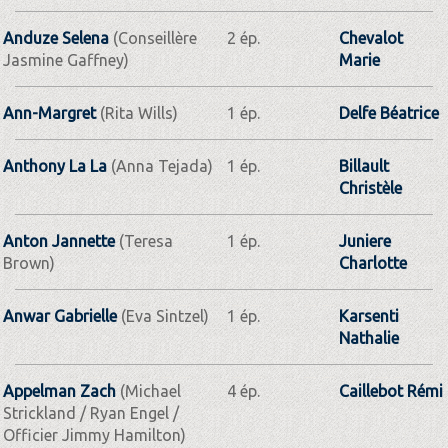
Anduze Selena
(Conseillère
2 ép.
Chevalot
Jasmine Gaffney)
Marie
Ann-Margret
(Rita Wills)
1 ép.
Delfe Béatrice
Anthony La La
(Anna Tejada)
1 ép.
Billault
Christèle
Anton Jannette
(Teresa
1 ép.
Juniere
Brown)
Charlotte
Anwar Gabrielle
(Eva Sintzel)
1 ép.
Karsenti
Nathalie
Appelman Zach
(Michael
4 ép.
Caillebot Rémi
Strickland / Ryan Engel /
Officier Jimmy Hamilton)