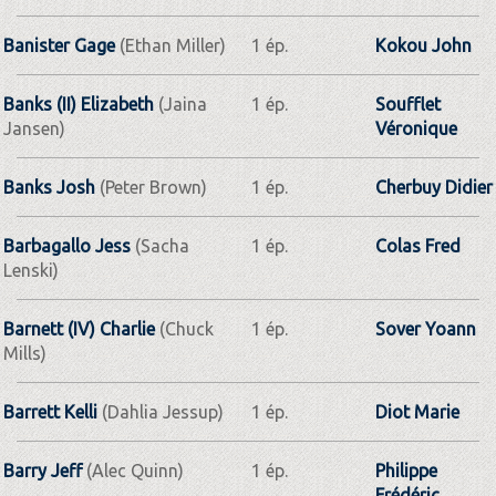
Banister Gage
(Ethan Miller)
1 ép.
Kokou John
Banks (II) Elizabeth
(Jaina
1 ép.
Soufflet
Jansen)
Véronique
Banks Josh
(Peter Brown)
1 ép.
Cherbuy Didier
Barbagallo Jess
(Sacha
1 ép.
Colas Fred
Lenski)
Barnett (IV) Charlie
(Chuck
1 ép.
Sover Yoann
Mills)
Barrett Kelli
(Dahlia Jessup)
1 ép.
Diot Marie
Barry Jeff
(Alec Quinn)
1 ép.
Philippe
Frédéric