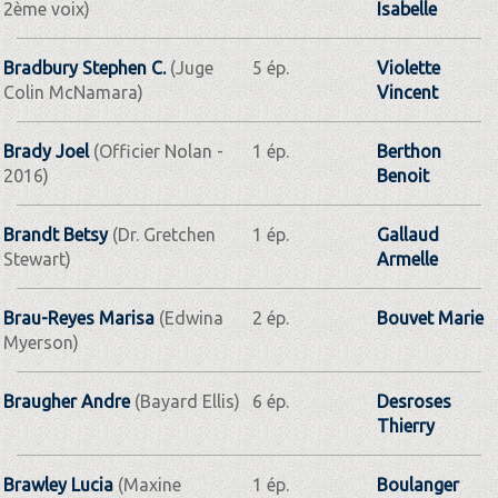
2ème voix)
Isabelle
Bradbury Stephen C.
(Juge
5 ép.
Violette
Colin McNamara)
Vincent
Brady Joel
(Officier Nolan -
1 ép.
Berthon
2016)
Benoit
Brandt Betsy
(Dr. Gretchen
1 ép.
Gallaud
Stewart)
Armelle
Brau-Reyes Marisa
(Edwina
2 ép.
Bouvet Marie
Myerson)
Braugher Andre
(Bayard Ellis)
6 ép.
Desroses
Thierry
Brawley Lucia
(Maxine
1 ép.
Boulanger