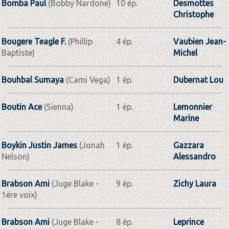
Bomba Paul
(Bobby Nardone)
10 ép.
Desmottes
Christophe
Bougere Teagle F.
(Phillip
4 ép.
Vaubien Jean-
Baptiste)
Michel
Bouhbal Sumaya
(Cami Vega)
1 ép.
Dubernat Lou
Boutin Ace
(Sienna)
1 ép.
Lemonnier
Marine
Boykin Justin James
(Jonah
1 ép.
Gazzara
Nelson)
Alessandro
Brabson Ami
(Juge Blake -
9 ép.
Zichy Laura
1ère voix)
Brabson Ami
(Juge Blake -
8 ép.
Leprince