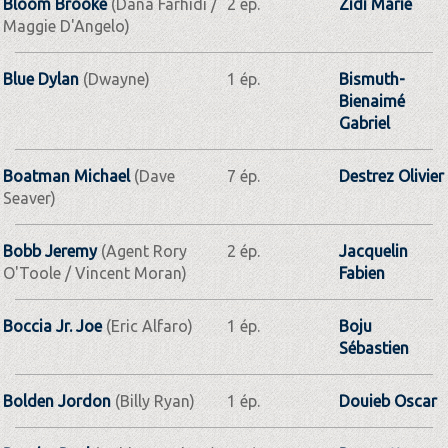
Bloom Brooke
(Dana Farhidi /
2 ép.
Zidi Marie
Maggie D'Angelo)
Blue Dylan
(Dwayne)
1 ép.
Bismuth-
Bienaimé
Gabriel
Boatman Michael
(Dave
7 ép.
Destrez Olivier
Seaver)
Bobb Jeremy
(Agent Rory
2 ép.
Jacquelin
O'Toole / Vincent Moran)
Fabien
Boccia Jr. Joe
(Eric Alfaro)
1 ép.
Boju
Sébastien
Bolden Jordon
(Billy Ryan)
1 ép.
Douieb Oscar