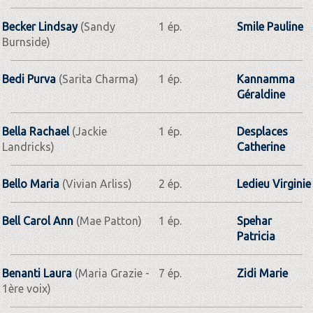
Becker Lindsay
(Sandy
1 ép.
Smile Pauline
Burnside)
Bedi Purva
(Sarita Charma)
1 ép.
Kannamma
Géraldine
Bella Rachael
(Jackie
1 ép.
Desplaces
Landricks)
Catherine
Bello Maria
(Vivian Arliss)
2 ép.
Ledieu Virginie
Bell Carol Ann
(Mae Patton)
1 ép.
Spehar
Patricia
Benanti Laura
(Maria Grazie -
7 ép.
Zidi Marie
1ère voix)