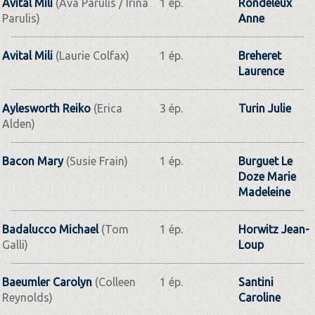
Avital Mili
(Ava Parulis / Irina
1 ép.
Rondeleux
Parulis)
Anne
Avital Mili
(Laurie Colfax)
1 ép.
Breheret
Laurence
Aylesworth Reiko
(Erica
3 ép.
Turin Julie
Alden)
Bacon Mary
(Susie Frain)
1 ép.
Burguet Le
Doze Marie
Madeleine
Badalucco Michael
(Tom
1 ép.
Horwitz Jean-
Galli)
Loup
Baeumler Carolyn
(Colleen
1 ép.
Santini
Reynolds)
Caroline