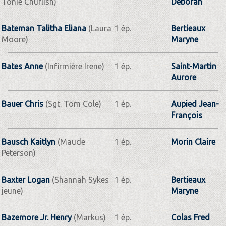
Tonie Churlish)
Déborah
Bateman Talitha Eliana
(Laura
1 ép.
Bertieaux
Moore)
Maryne
Bates Anne
(Infirmière Irene)
1 ép.
Saint-Martin
Aurore
Bauer Chris
(Sgt. Tom Cole)
1 ép.
Aupied Jean-
François
Bausch Kaitlyn
(Maude
1 ép.
Morin Claire
Peterson)
Baxter Logan
(Shannah Sykes
1 ép.
Bertieaux
jeune)
Maryne
Bazemore Jr. Henry
(Markus)
1 ép.
Colas Fred