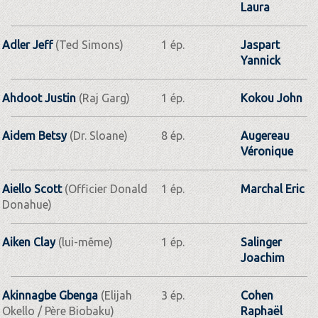
Laura
Adler Jeff
(Ted Simons)
1 ép.
Jaspart
Yannick
Ahdoot Justin
(Raj Garg)
1 ép.
Kokou John
Aidem Betsy
(Dr. Sloane)
8 ép.
Augereau
Véronique
Aiello Scott
(Officier Donald
1 ép.
Marchal Eric
Donahue)
Aiken Clay
(lui-même)
1 ép.
Salinger
Joachim
Akinnagbe Gbenga
(Elijah
3 ép.
Cohen
Okello / Père Biobaku)
Raphaël