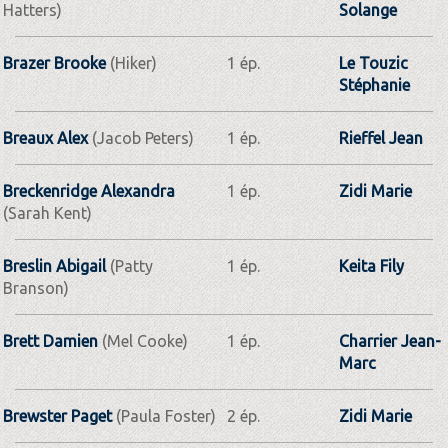
Hatters)
Solange
Brazer Brooke
(Hiker)
1 ép.
Le Touzic
Stéphanie
Breaux Alex
(Jacob Peters)
1 ép.
Rieffel Jean
Breckenridge Alexandra
1 ép.
Zidi Marie
(Sarah Kent)
Breslin Abigail
(Patty
1 ép.
Keita Fily
Branson)
Brett Damien
(Mel Cooke)
1 ép.
Charrier Jean-
Marc
Brewster Paget
(Paula Foster)
2 ép.
Zidi Marie