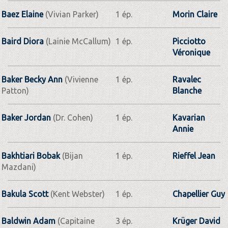
Baez Elaine
(Vivian Parker)
1 ép.
Morin Claire
Baird Diora
(Lainie McCallum)
1 ép.
Picciotto
Véronique
Baker Becky Ann
(Vivienne
1 ép.
Ravalec
Patton)
Blanche
Baker Jordan
(Dr. Cohen)
1 ép.
Kavarian
Annie
Bakhtiari Bobak
(Bijan
1 ép.
Rieffel Jean
Mazdani)
Bakula Scott
(Kent Webster)
1 ép.
Chapellier Guy
Baldwin Adam
(Capitaine
3 ép.
Krüger David