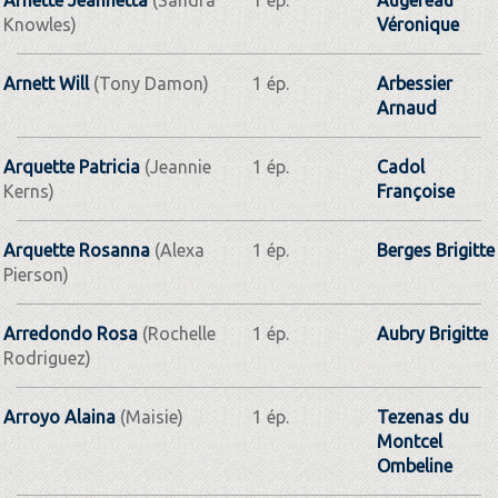
Knowles)
Véronique
Arnett Will
(Tony Damon)
1 ép.
Arbessier
Arnaud
Arquette Patricia
(Jeannie
1 ép.
Cadol
Kerns)
Françoise
Arquette Rosanna
(Alexa
1 ép.
Berges Brigitte
Pierson)
Arredondo Rosa
(Rochelle
1 ép.
Aubry Brigitte
Rodriguez)
Arroyo Alaina
(Maisie)
1 ép.
Tezenas du
Montcel
Ombeline