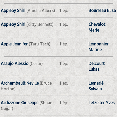
Appleby Shiri
(Amelia Albers)
1 ép.
Bourreau Elisa
Appleby Shiri
(Kitty Bennett)
1 ép.
Chevalot
Marie
Apple Jennifer
(Taru Tech)
1 ép.
Lemonnier
Marine
Araujo Alessio
(Cesar)
1 ép.
Delcourt
Lukas
Archambault Neville
(Bruce
1 ép.
Lemarié
Horton)
Sylvain
Ardizzone Giuseppe
(Shaan
1 ép.
Letzelter Yves
Gujjar)