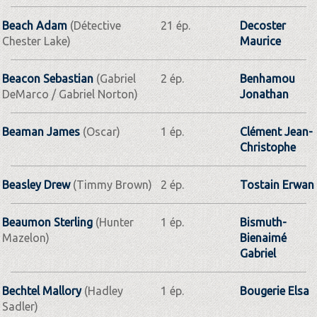
Beach Adam
(Détective
21 ép.
Decoster
Chester Lake)
Maurice
Beacon Sebastian
(Gabriel
2 ép.
Benhamou
DeMarco / Gabriel Norton)
Jonathan
Beaman James
(Oscar)
1 ép.
Clément Jean-
Christophe
Beasley Drew
(Timmy Brown)
2 ép.
Tostain Erwan
Beaumon Sterling
(Hunter
1 ép.
Bismuth-
Mazelon)
Bienaimé
Gabriel
Bechtel Mallory
(Hadley
1 ép.
Bougerie Elsa
Sadler)