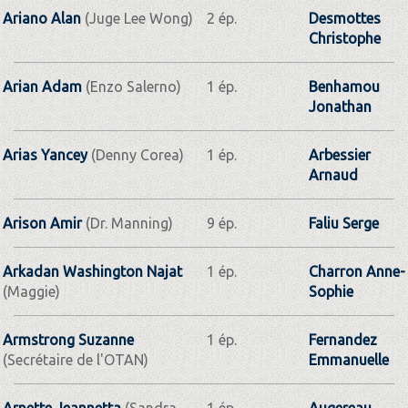
Ariano Alan
(Juge Lee Wong)
2 ép.
Desmottes
Christophe
Arian Adam
(Enzo Salerno)
1 ép.
Benhamou
Jonathan
Arias Yancey
(Denny Corea)
1 ép.
Arbessier
Arnaud
Arison Amir
(Dr. Manning)
9 ép.
Faliu Serge
Arkadan Washington Najat
1 ép.
Charron Anne-
(Maggie)
Sophie
Armstrong Suzanne
1 ép.
Fernandez
(Secrétaire de l'OTAN)
Emmanuelle
Arnette Jeannetta
(Sandra
1 ép.
Augereau