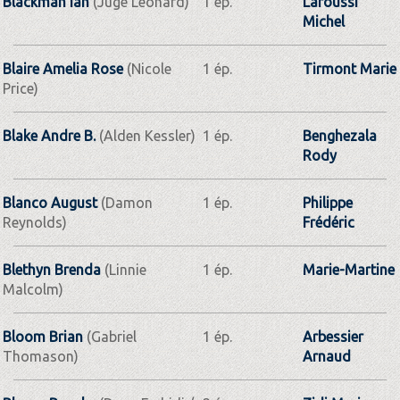
Blackman Ian
(Juge Leonard)
1 ép.
Laroussi
Michel
Blaire Amelia Rose
(Nicole
1 ép.
Tirmont Marie
Price)
Blake Andre B.
(Alden Kessler)
1 ép.
Benghezala
Rody
Blanco August
(Damon
1 ép.
Philippe
Reynolds)
Frédéric
Blethyn Brenda
(Linnie
1 ép.
Marie-Martine
Malcolm)
Bloom Brian
(Gabriel
1 ép.
Arbessier
Thomason)
Arnaud