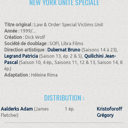
NEW YORK UNITÉ SPÉCIALE
Titre original :
Law & Order: Special Victims Unit
Année :
1999/....
Création :
Dick Wolf
Société de doublage :
SOFI, Libra Films
Direction artistique :
Dubernat Bruno
(Saisons 14 à 23),
Legrand Patricia
(Saison 13, ép. 2 & 5),
Quilichini Jean-
Pascal
(Saison 10, 4 ép., Saisons 11, 12 & 13, Saison 14, 8
ép.)
Adaptation :
Héleine Rima
DISTRIBUTION :
Aalderks Adam
(James
1 ép.
Kristoforoff
Fletcher)
Grégory