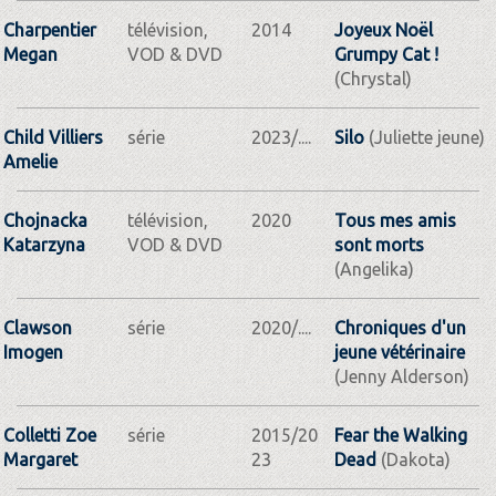
Charpentier
télévision,
2014
Joyeux Noël
Megan
VOD & DVD
Grumpy Cat !
(Chrystal)
Child Villiers
série
2023/....
Silo
(Juliette jeune)
Amelie
Chojnacka
télévision,
2020
Tous mes amis
Katarzyna
VOD & DVD
sont morts
(Angelika)
Clawson
série
2020/....
Chroniques d'un
Imogen
jeune vétérinaire
(Jenny Alderson)
Colletti Zoe
série
2015/20
Fear the Walking
Margaret
23
Dead
(Dakota)