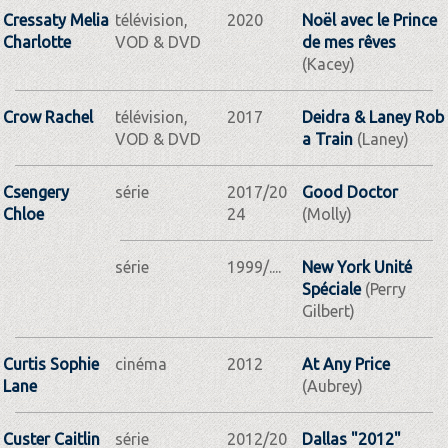
Cressaty Melia
télévision,
2020
Noël avec le Prince
Charlotte
VOD & DVD
de mes rêves
(Kacey)
Crow Rachel
télévision,
2017
Deidra & Laney Rob
VOD & DVD
a Train
(Laney)
Csengery
série
2017/20
Good Doctor
Chloe
24
(Molly)
série
1999/....
New York Unité
Spéciale
(Perry
Gilbert)
Curtis Sophie
cinéma
2012
At Any Price
Lane
(Aubrey)
Custer Caitlin
série
2012/20
Dallas "2012"