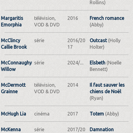
Rollins)
Margaritis
télévision,
2016
French romance
Emorphia
VOD & DVD
(Abby)
McClincy
série
2016/20
Outcast
(Holly
Callie Brook
17
Holter)
McConnaughy
série
2024/....
Elsbeth
(Noelle
Willow
Bennett)
McDermott
télévision,
2014
Il faut sauver les
Grainne
VOD & DVD
chiens de Noël
(Ryan)
McHugh Lia
cinéma
2017
Totem
(Abby)
McKenna
série
2017/20
Damnation