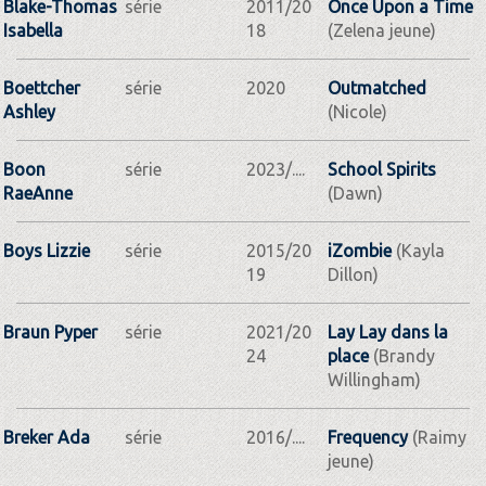
Blake-Thomas
série
2011/20
Once Upon a Time
Isabella
18
(Zelena jeune)
Boettcher
série
2020
Outmatched
Ashley
(Nicole)
Boon
série
2023/....
School Spirits
RaeAnne
(Dawn)
Boys Lizzie
série
2015/20
iZombie
(Kayla
19
Dillon)
Braun Pyper
série
2021/20
Lay Lay dans la
24
place
(Brandy
Willingham)
Breker Ada
série
2016/....
Frequency
(Raimy
jeune)