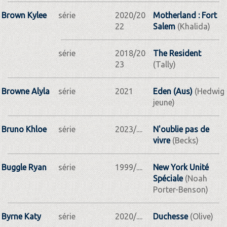
Brown Kylee
série
2020/20
Motherland : Fort
22
Salem
(Khalida)
série
2018/20
The Resident
23
(Tally)
Browne Alyla
série
2021
Eden (Aus)
(Hedwig
jeune)
Bruno Khloe
série
2023/....
N'oublie pas de
vivre
(Becks)
Buggle Ryan
série
1999/....
New York Unité
Spéciale
(Noah
Porter-Benson)
Byrne Katy
série
2020/....
Duchesse
(Olive)