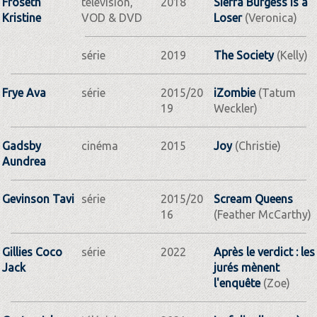
Froseth
télévision,
2018
Sierra Burgess Is a
Kristine
VOD & DVD
Loser
(Veronica)
série
2019
The Society
(Kelly)
Frye Ava
série
2015/20
iZombie
(Tatum
19
Weckler)
Gadsby
cinéma
2015
Joy
(Christie)
Aundrea
Gevinson Tavi
série
2015/20
Scream Queens
16
(Feather McCarthy)
Gillies Coco
série
2022
Après le verdict : les
Jack
jurés mènent
l'enquête
(Zoe)