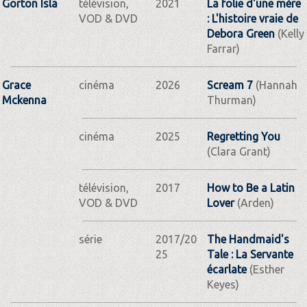
Gorton Isla
télévision,
2021
La folie d'une mère
VOD & DVD
: L'histoire vraie de
Debora Green
(Kelly
Farrar)
Grace
cinéma
2026
Scream 7
(Hannah
Mckenna
Thurman)
cinéma
2025
Regretting You
(Clara Grant)
télévision,
2017
How to Be a Latin
VOD & DVD
Lover
(Arden)
série
2017/20
The Handmaid's
25
Tale : La Servante
écarlate
(Esther
Keyes)