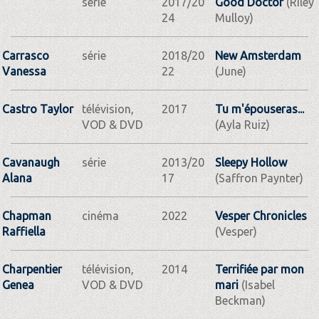
série
2017/20
Good Doctor
(Riley
24
Mulloy)
Carrasco
série
2018/20
New Amsterdam
Vanessa
22
(June)
Castro Taylor
télévision,
2017
Tu m'épouseras...
VOD & DVD
(Ayla Ruiz)
Cavanaugh
série
2013/20
Sleepy Hollow
Alana
17
(Saffron Paynter)
Chapman
cinéma
2022
Vesper Chronicles
Raffiella
(Vesper)
Charpentier
télévision,
2014
Terrifiée par mon
Genea
VOD & DVD
mari
(Isabel
Beckman)