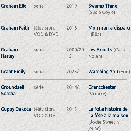
Graham Elle
série
2019
Swamp Thing
(Susie Coyle)
Graham Faith
télévision,
2016
Mon mari a disparu
VOD & DVD
!
(Ella)
Graham
série
2000/20
Les Experts
(Cara
Harley
15
Nolan)
Grant Emily
série
2025/....
Watching You
(Erin)
Groundsell
série
2014/....
Grantchester
Sorcha
(Vronky)
Guppy Dakota
télévision,
2015
La folle histoire de
VOD & DVD
La fête à la maison
(Jodie Sweetin
jeune)