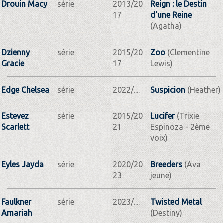
Drouin Macy
série
2013/20
Reign : le Destin
17
d'une Reine
(Agatha)
Dzienny
série
2015/20
Zoo
(Clementine
Gracie
17
Lewis)
Edge Chelsea
série
2022/....
Suspicion
(Heather)
Estevez
série
2015/20
Lucifer
(Trixie
Scarlett
21
Espinoza - 2ème
voix)
Eyles Jayda
série
2020/20
Breeders
(Ava
23
jeune)
Faulkner
série
2023/....
Twisted Metal
Amariah
(Destiny)