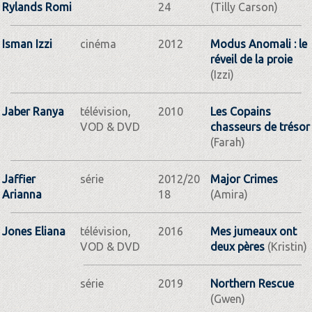
Rylands Romi
24
(Tilly Carson)
Isman Izzi
cinéma
2012
Modus Anomali : le
réveil de la proie
(Izzi)
Jaber Ranya
télévision,
2010
Les Copains
VOD & DVD
chasseurs de trésor
(Farah)
Jaffier
série
2012/20
Major Crimes
Arianna
18
(Amira)
Jones Eliana
télévision,
2016
Mes jumeaux ont
VOD & DVD
deux pères
(Kristin)
série
2019
Northern Rescue
(Gwen)