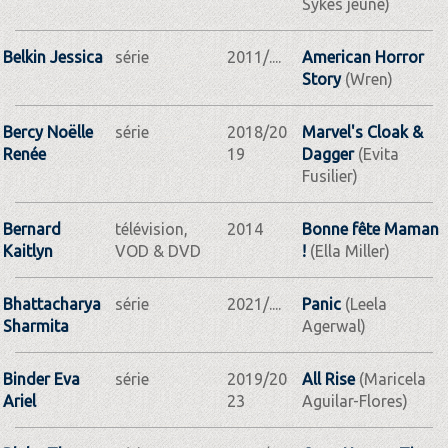
Sykes jeune)
Belkin Jessica
série
2011/....
American Horror
Story
(Wren)
Bercy Noëlle
série
2018/20
Marvel's Cloak &
Renée
19
Dagger
(Evita
Fusilier)
Bernard
télévision,
2014
Bonne fête Maman
Kaitlyn
VOD & DVD
!
(Ella Miller)
Bhattacharya
série
2021/....
Panic
(Leela
Sharmita
Agerwal)
Binder Eva
série
2019/20
All Rise
(Maricela
Ariel
23
Aguilar-Flores)