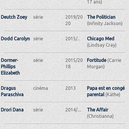
17 ans)
Deutch Zoey
série
2019/20
The Politician
20
(Infinity Jackson)
Dodd Carolyn
série
2015/...
Chicago Med
(Lindsay Cray)
Dormer-
série
2015/20
Fortitude
(Carrie
Phillips
18
Morgan)
Elizabeth
Dragus
cinéma
2013
Papa est en congé
Paraschiva
parental
(Käthe)
Drori Dana
série
2014/....
The Affair
(Christianna)