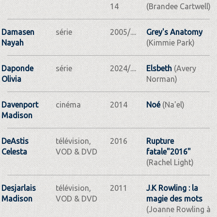
14
(Brandee Cartwell)
Damasen
série
2005/....
Grey's Anatomy
Nayah
(Kimmie Park)
Daponde
série
2024/....
Elsbeth
(Avery
Olivia
Norman)
Davenport
cinéma
2014
Noé
(Na'el)
Madison
DeAstis
télévision,
2016
Rupture
Celesta
VOD & DVD
fatale"2016"
(Rachel Light)
Desjarlais
télévision,
2011
J.K Rowling : la
Madison
VOD & DVD
magie des mots
(Joanne Rowling à