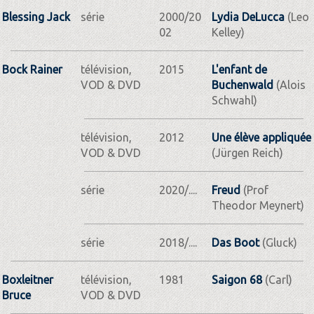
Blessing Jack
série
2000/20
Lydia DeLucca
(Leo
02
Kelley)
Bock Rainer
télévision,
2015
L'enfant de
VOD & DVD
Buchenwald
(Alois
Schwahl)
télévision,
2012
Une élève appliquée
VOD & DVD
(Jürgen Reich)
série
2020/....
Freud
(Prof
Theodor Meynert)
série
2018/....
Das Boot
(Gluck)
Boxleitner
télévision,
1981
Saigon 68
(Carl)
Bruce
VOD & DVD