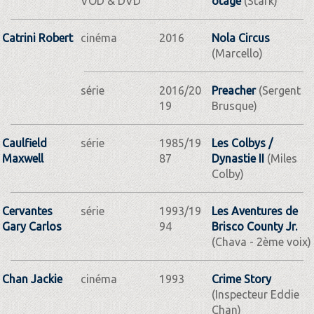
VOD & DVD
otage
(Stark)
Catrini Robert
cinéma
2016
Nola Circus
(Marcello)
série
2016/20
Preacher
(Sergent
19
Brusque)
Caulfield
série
1985/19
Les Colbys /
Maxwell
87
Dynastie II
(Miles
Colby)
Cervantes
série
1993/19
Les Aventures de
Gary Carlos
94
Brisco County Jr.
(Chava - 2ème voix)
Chan Jackie
cinéma
1993
Crime Story
(Inspecteur Eddie
Chan)