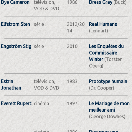
Dye Cameron
télévision,
1986
Dress Gray
(Buck)
VOD & DVD
Elfstrom Sten
série
2012/20
Real Humans
14
(Lennart)
Engström Stig
série
2010
Les Enquêtes du
Commissaire
Winter
(Torsten
Öberg)
Estrin
télévision,
1983
Prototype humain
Jonathan
VOD & DVD
(Dr. Cooper)
Everett Rupert
cinéma
1997
Le Mariage de mon
meilleur ami
(George Downes)
cinéma
1986
Duo pour une