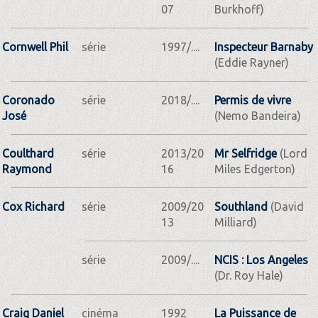
07
Burkhoff)
Cornwell Phil
série
1997/....
Inspecteur Barnaby
(Eddie Rayner)
Coronado
série
2018/....
Permis de vivre
José
(Nemo Bandeira)
Coulthard
série
2013/20
Mr Selfridge
(Lord
Raymond
16
Miles Edgerton)
Cox Richard
série
2009/20
Southland
(David
13
Milliard)
série
2009/....
NCIS : Los Angeles
(Dr. Roy Hale)
Craig Daniel
cinéma
1992
La Puissance de