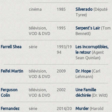
cinéma
1985
Silverado
(Député
Tyree)
télévision,
1995
Serpent's Lair
(Tom
VOD & DVD
Bennett)
Farrell Shea
série
1993/19
Les Incorruptibles,
94
le retour
(Agent
Sean Quinlan)
Feifel Martin
télévision,
2009
Dr. Hope
(Carl
VOD & DVD
Lehmann)
Ferguson
télévision,
2002
Une Famille
Colin
VOD & DVD
déchirée
(Dr. Witt)
Fernandez
série
2014/20
Murder
(Harold