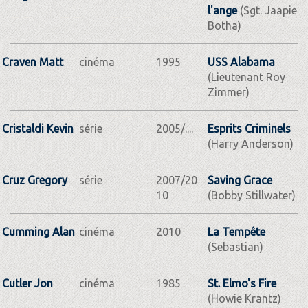
l'ange
(Sgt. Jaapie
Botha)
Craven Matt
cinéma
1995
USS Alabama
(Lieutenant Roy
Zimmer)
Cristaldi Kevin
série
2005/....
Esprits Criminels
(Harry Anderson)
Cruz Gregory
série
2007/20
Saving Grace
10
(Bobby Stillwater)
Cumming Alan
cinéma
2010
La Tempête
(Sebastian)
Cutler Jon
cinéma
1985
St. Elmo's Fire
(Howie Krantz)