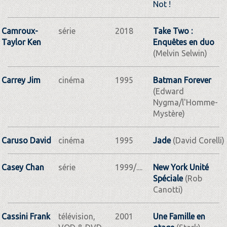
Not !
Camroux-
série
2018
Take Two :
Taylor Ken
Enquêtes en duo
(Melvin Selwin)
Carrey Jim
cinéma
1995
Batman Forever
(Edward
Nygma/l'Homme-
Mystère)
Caruso David
cinéma
1995
Jade
(David Corelli)
Casey Chan
série
1999/....
New York Unité
Spéciale
(Rob
Canotti)
Cassini Frank
télévision,
2001
Une Famille en