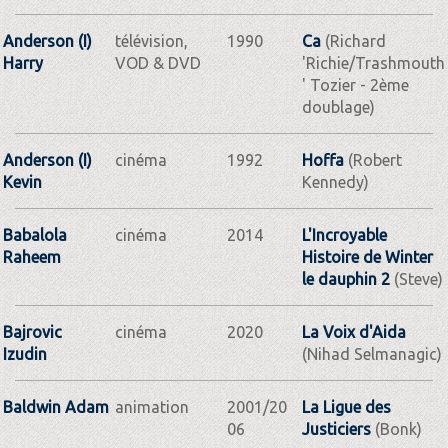
Anderson (I)
télévision,
1990
Ca
(Richard
Harry
VOD & DVD
'Richie/Trashmouth
' Tozier - 2ème
doublage)
Anderson (I)
cinéma
1992
Hoffa
(Robert
Kevin
Kennedy)
Babalola
cinéma
2014
L'Incroyable
Raheem
Histoire de Winter
le dauphin 2
(Steve)
Bajrovic
cinéma
2020
La Voix d'Aida
Izudin
(Nihad Selmanagic)
Baldwin Adam
animation
2001/20
La Ligue des
06
Justiciers
(Bonk)