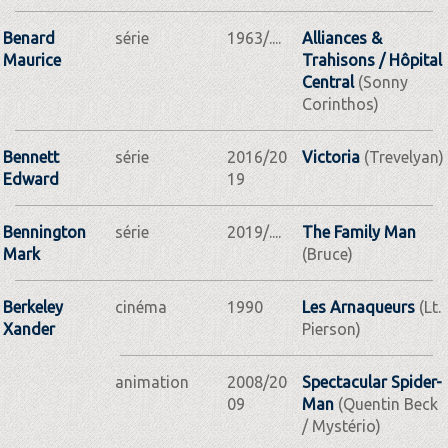
Benard
série
1963/....
Alliances &
Maurice
Trahisons / Hôpital
Central
(Sonny
Corinthos)
Bennett
série
2016/20
Victoria
(Trevelyan)
Edward
19
Bennington
série
2019/....
The Family Man
Mark
(Bruce)
Berkeley
cinéma
1990
Les Arnaqueurs
(Lt.
Xander
Pierson)
animation
2008/20
Spectacular Spider-
09
Man
(Quentin Beck
/ Mystério)