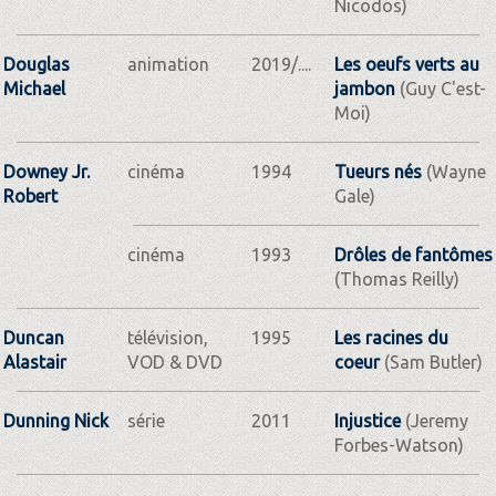
Nicodos)
Douglas
animation
2019/....
Les oeufs verts au
Michael
jambon
(Guy C'est-
Moi)
Downey Jr.
cinéma
1994
Tueurs nés
(Wayne
Robert
Gale)
cinéma
1993
Drôles de fantômes
(Thomas Reilly)
Duncan
télévision,
1995
Les racines du
Alastair
VOD & DVD
coeur
(Sam Butler)
Dunning Nick
série
2011
Injustice
(Jeremy
Forbes-Watson)