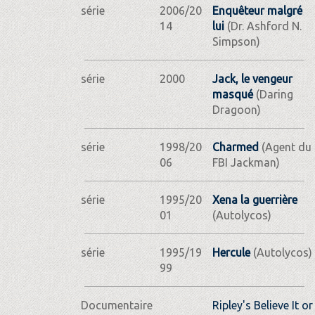
série
2006/20
Enquêteur malgré
14
lui
(Dr. Ashford N.
Simpson)
série
2000
Jack, le vengeur
masqué
(Daring
Dragoon)
série
1998/20
Charmed
(Agent du
06
FBI Jackman)
série
1995/20
Xena la guerrière
01
(Autolycos)
série
1995/19
Hercule
(Autolycos)
99
Documentaire
Ripley's Believe It or