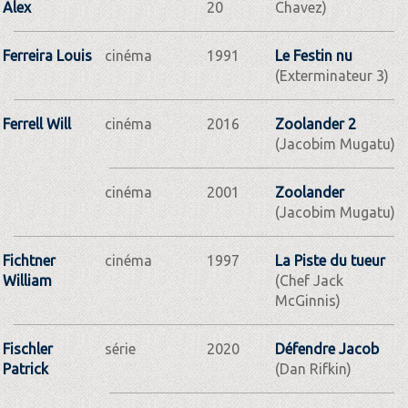
Alex
20
Chavez)
Ferreira Louis
cinéma
1991
Le Festin nu
(Exterminateur 3)
Ferrell Will
cinéma
2016
Zoolander 2
(Jacobim Mugatu)
cinéma
2001
Zoolander
(Jacobim Mugatu)
Fichtner
cinéma
1997
La Piste du tueur
William
(Chef Jack
McGinnis)
Fischler
série
2020
Défendre Jacob
Patrick
(Dan Rifkin)