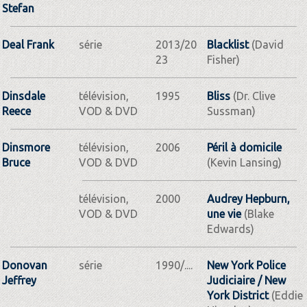
Stefan
Deal Frank
série
2013/20
Blacklist
(David
23
Fisher)
Dinsdale
télévision,
1995
Bliss
(Dr. Clive
Reece
VOD & DVD
Sussman)
Dinsmore
télévision,
2006
Péril à domicile
Bruce
VOD & DVD
(Kevin Lansing)
télévision,
2000
Audrey Hepburn,
VOD & DVD
une vie
(Blake
Edwards)
Donovan
série
1990/....
New York Police
Jeffrey
Judiciaire / New
York District
(Eddie