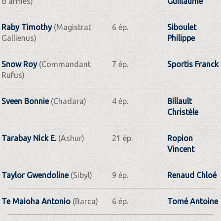
d'armes)
Guillaume
Raby Timothy
(Magistrat
6 ép.
Siboulet
Gallienus)
Philippe
Snow Roy
(Commandant
7 ép.
Sportis Franck
Rufus)
Sveen Bonnie
(Chadara)
4 ép.
Billault
Christèle
Tarabay Nick E.
(Ashur)
21 ép.
Ropion
Vincent
Taylor Gwendoline
(Sibyl)
9 ép.
Renaud Chloé
Te Maioha Antonio
(Barca)
6 ép.
Tomé Antoine