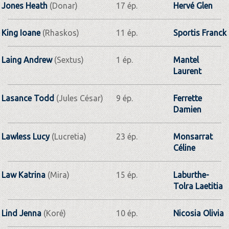
Jones Heath
(Donar)
17 ép.
Hervé Glen
King Ioane
(Rhaskos)
11 ép.
Sportis Franck
Laing Andrew
(Sextus)
1 ép.
Mantel
Laurent
Lasance Todd
(Jules César)
9 ép.
Ferrette
Damien
Lawless Lucy
(Lucretia)
23 ép.
Monsarrat
Céline
Law Katrina
(Mira)
15 ép.
Laburthe-
Tolra Laetitia
Lind Jenna
(Koré)
10 ép.
Nicosia Olivia