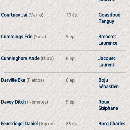
Courtney Jai
(Varro)
10 ép.
Goasdoué
Tanguy
Cummings Erin
(Sura)
9 ép.
Breheret
Laurence
Cunningham Ande
(Duro)
6 ép.
Jacquet
Laurent
Darville Eka
(Pietros)
6 ép.
Boju
Sébastien
Davey Ditch
(Nemetes)
9 ép.
Roux
Stéphane
Feuerriegel Daniel
(Agron)
26 ép.
Borg Charles