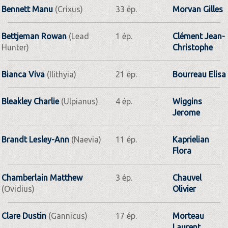
Bennett Manu
(Crixus)
33 ép.
Morvan Gilles
Bettjeman Rowan
(Lead
1 ép.
Clément Jean-
Hunter)
Christophe
Bianca Viva
(Ilithyia)
21 ép.
Bourreau Elisa
Bleakley Charlie
(Ulpianus)
4 ép.
Wiggins
Jerome
Brandt Lesley-Ann
(Naevia)
11 ép.
Kaprielian
Flora
Chamberlain Matthew
3 ép.
Chauvel
(Ovidius)
Olivier
Clare Dustin
(Gannicus)
17 ép.
Morteau
Laurent