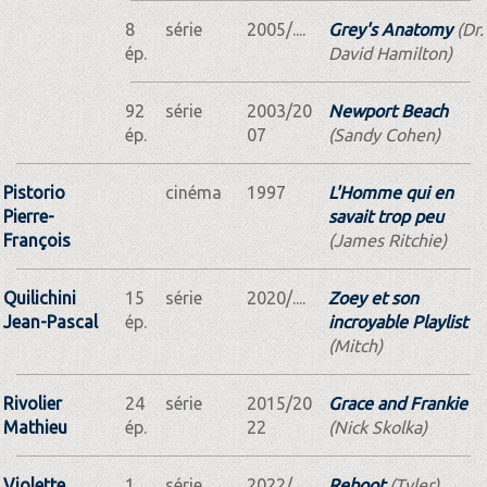
8
série
2005/....
Grey's Anatomy
(Dr.
ép.
David Hamilton)
92
série
2003/20
Newport Beach
ép.
07
(Sandy Cohen)
Pistorio
cinéma
1997
L'Homme qui en
Pierre-
savait trop peu
François
(James Ritchie)
Quilichini
15
série
2020/....
Zoey et son
Jean-Pascal
ép.
incroyable Playlist
(Mitch)
Rivolier
24
série
2015/20
Grace and Frankie
Mathieu
ép.
22
(Nick Skolka)
Violette
1
série
2022/....
Reboot
(Tyler)