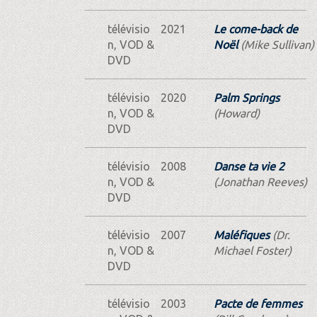
télévisio
2021
Le come-back de
n, VOD &
Noël
(Mike Sullivan)
DVD
télévisio
2020
Palm Springs
n, VOD &
(Howard)
DVD
télévisio
2008
Danse ta vie 2
n, VOD &
(Jonathan Reeves)
DVD
télévisio
2007
Maléfiques
(Dr.
n, VOD &
Michael Foster)
DVD
télévisio
2003
Pacte de femmes