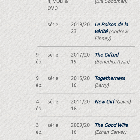
n, VOD &
(Bill Goodman)
DVD
série
2019/20
Le Poison de la
23
vérité
(Andrew
Finney)
9
série
2017/20
The Gifted
ép.
19
(Benedict Ryan)
9
série
2015/20
Togetherness
ép.
16
(Larry)
4
série
2011/20
New Girl
(Gavin)
ép.
18
3
série
2009/20
The Good Wife
ép.
16
(Ethan Carver)