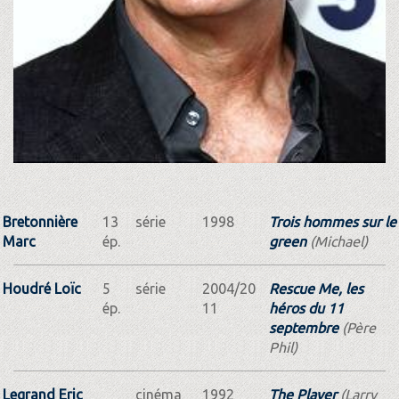
Bretonnière
13
série
1998
Trois hommes sur le
Marc
ép.
green
(Michael)
Houdré Loïc
5
série
2004/20
Rescue Me, les
ép.
11
héros du 11
septembre
(Père
Phil)
Legrand Eric
cinéma
1992
The Player
(Larry