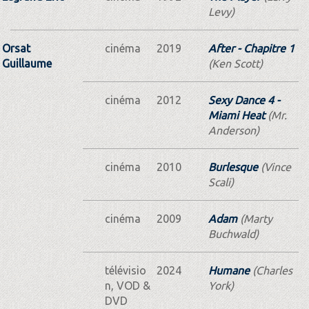
Levy)
Orsat
cinéma
2019
After - Chapitre 1
Guillaume
(Ken Scott)
cinéma
2012
Sexy Dance 4 -
Miami Heat
(Mr.
Anderson)
cinéma
2010
Burlesque
(Vince
Scali)
cinéma
2009
Adam
(Marty
Buchwald)
télévisio
2024
Humane
(Charles
n, VOD &
York)
DVD