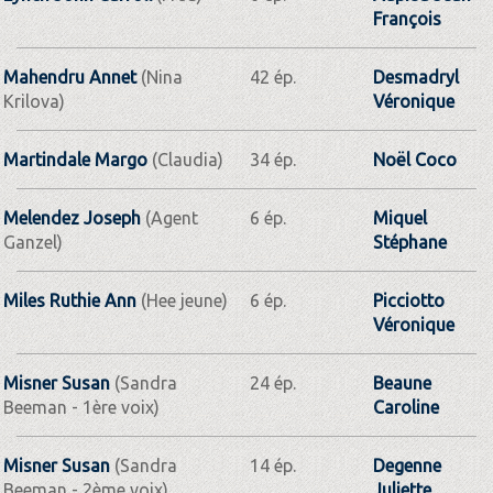
François
Mahendru Annet
(Nina
42 ép.
Desmadryl
Krilova)
Véronique
Martindale Margo
(Claudia)
34 ép.
Noël Coco
Melendez Joseph
(Agent
6 ép.
Miquel
Ganzel)
Stéphane
Miles Ruthie Ann
(Hee jeune)
6 ép.
Picciotto
Véronique
Misner Susan
(Sandra
24 ép.
Beaune
Beeman - 1ère voix)
Caroline
Misner Susan
(Sandra
14 ép.
Degenne
Beeman - 2ème voix)
Juliette