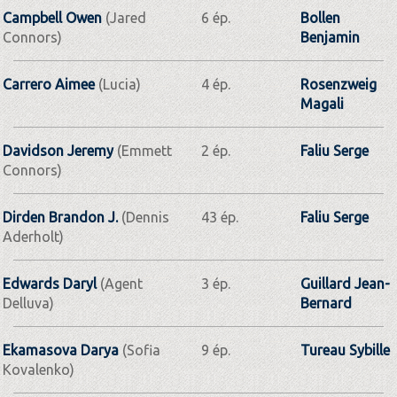
Campbell Owen
(Jared
6 ép.
Bollen
Connors)
Benjamin
Carrero Aimee
(Lucia)
4 ép.
Rosenzweig
Magali
Davidson Jeremy
(Emmett
2 ép.
Faliu Serge
Connors)
Dirden Brandon J.
(Dennis
43 ép.
Faliu Serge
Aderholt)
Edwards Daryl
(Agent
3 ép.
Guillard Jean-
Delluva)
Bernard
Ekamasova Darya
(Sofia
9 ép.
Tureau Sybille
Kovalenko)