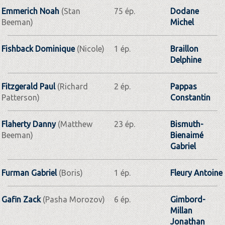
Emmerich Noah
(Stan
75 ép.
Dodane
Beeman)
Michel
Fishback Dominique
(Nicole)
1 ép.
Braillon
Delphine
Fitzgerald Paul
(Richard
2 ép.
Pappas
Patterson)
Constantin
Flaherty Danny
(Matthew
23 ép.
Bismuth-
Beeman)
Bienaimé
Gabriel
Furman Gabriel
(Boris)
1 ép.
Fleury Antoine
Gafin Zack
(Pasha Morozov)
6 ép.
Gimbord-
Millan
Jonathan