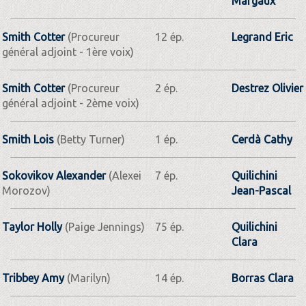
Margaux
Smith Cotter
(Procureur
12 ép.
Legrand Eric
général adjoint - 1ère voix)
Smith Cotter
(Procureur
2 ép.
Destrez Olivier
général adjoint - 2ème voix)
Smith Lois
(Betty Turner)
1 ép.
Cerdà Cathy
Sokovikov Alexander
(Alexei
7 ép.
Quilichini
Morozov)
Jean-Pascal
Taylor Holly
(Paige Jennings)
75 ép.
Quilichini
Clara
Tribbey Amy
(Marilyn)
14 ép.
Borras Clara