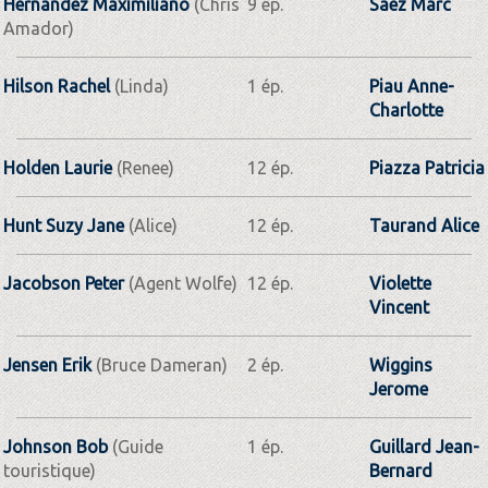
Hernandez Maximiliano
(Chris
9 ép.
Saez Marc
Amador)
Hilson Rachel
(Linda)
1 ép.
Piau Anne-
Charlotte
Holden Laurie
(Renee)
12 ép.
Piazza Patricia
Hunt Suzy Jane
(Alice)
12 ép.
Taurand Alice
Jacobson Peter
(Agent Wolfe)
12 ép.
Violette
Vincent
Jensen Erik
(Bruce Dameran)
2 ép.
Wiggins
Jerome
Johnson Bob
(Guide
1 ép.
Guillard Jean-
touristique)
Bernard