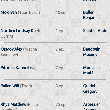
Mok Ivan
(Tuan Eckert)
10 ép.
Bollen
Benjamin
Northen Lindsay K.
(Hollie
1 ép.
Saintier Aude
Gurrin)
Ozerov Alex
(Mischa
7 ép.
Baudouin
Semenov)
Maxime
Pittman Karen
(Lisa)
7 ép.
Monceau
Maïté
Pullen Will
(Todd)
3 ép.
Quidel
Grégory
Rhys Matthew
(Philip
75 ép.
Arbessier
Jennings)
Arnaud