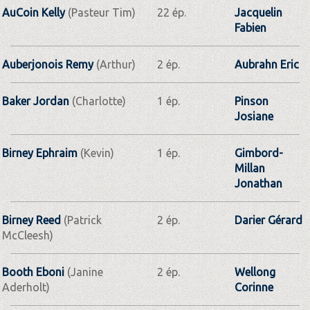
AuCoin Kelly
(Pasteur Tim)
22 ép.
Jacquelin
Fabien
Auberjonois Remy
(Arthur)
2 ép.
Aubrahn Eric
Baker Jordan
(Charlotte)
1 ép.
Pinson
Josiane
Birney Ephraim
(Kevin)
1 ép.
Gimbord-
Millan
Jonathan
Birney Reed
(Patrick
2 ép.
Darier Gérard
McCleesh)
Booth Eboni
(Janine
2 ép.
Wellong
Aderholt)
Corinne