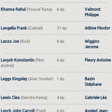
Khanna Rahul
(Yousaf Rana)
6 ép.
Valmont
Philippe
Langella Frank
(Gabriel)
31 ép.
Atkine Féodor
Lanza Joe
(Rick)
8 ép.
Wiggins
Jerome
Lavysh Konstantin
(Père
6 ép.
Fleury Antoine
Andrei)
Leggs Kingsley
(Alan Streiter)
1 ép.
Bazin
Stéphane
Lewis Clea
(Deirdre Kemp)
4 ép.
Gabriele Léa
Lynch John Carroll
(Fred)
6 ép.
Aupied Jean-