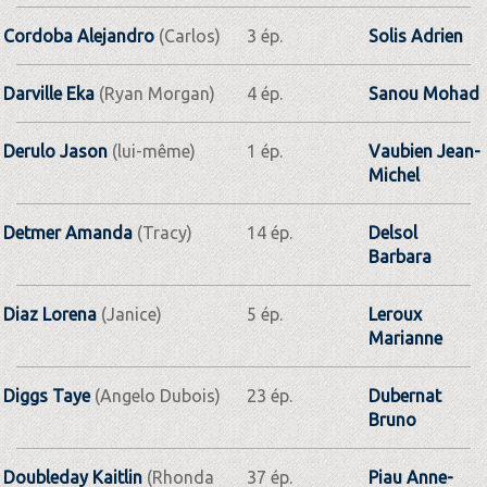
Cordoba Alejandro
(Carlos)
3 ép.
Solis Adrien
Darville Eka
(Ryan Morgan)
4 ép.
Sanou Mohad
Derulo Jason
(lui-même)
1 ép.
Vaubien Jean-
Michel
Detmer Amanda
(Tracy)
14 ép.
Delsol
Barbara
Diaz Lorena
(Janice)
5 ép.
Leroux
Marianne
Diggs Taye
(Angelo Dubois)
23 ép.
Dubernat
Bruno
Doubleday Kaitlin
(Rhonda
37 ép.
Piau Anne-