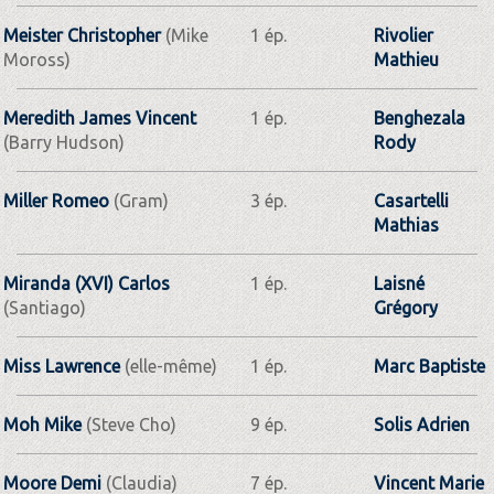
Meister Christopher
(Mike
1 ép.
Rivolier
Moross)
Mathieu
Meredith James Vincent
1 ép.
Benghezala
(Barry Hudson)
Rody
Miller Romeo
(Gram)
3 ép.
Casartelli
Mathias
Miranda (XVI) Carlos
1 ép.
Laisné
(Santiago)
Grégory
Miss Lawrence
(elle-même)
1 ép.
Marc Baptiste
Moh Mike
(Steve Cho)
9 ép.
Solis Adrien
Moore Demi
(Claudia)
7 ép.
Vincent Marie