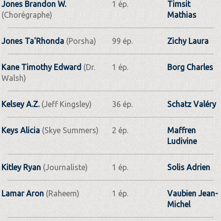
Jones Brandon W.
1 ép.
Timsit
(Chorégraphe)
Mathias
Jones Ta'Rhonda
(Porsha)
99 ép.
Zichy Laura
Kane Timothy Edward
(Dr.
1 ép.
Borg Charles
Walsh)
Kelsey A.Z.
(Jeff Kingsley)
36 ép.
Schatz Valéry
Keys Alicia
(Skye Summers)
2 ép.
Maffren
Ludivine
Kitley Ryan
(Journaliste)
1 ép.
Solis Adrien
Lamar Aron
(Raheem)
1 ép.
Vaubien Jean-
Michel