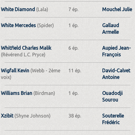
White Diamond
(Lala)
7 ép.
Mouchel Julie
White Mercedes
(Spider)
1 ép.
Gallaud
Armelle
Whitfield Charles Malik
6 ép.
Aupied Jean-
(Révérend L.C. Pryce)
François
Wigfall Kevin
(Webb - 2ème
11 ép.
David-Calvet
voix)
Antoine
Williams Brian
(Birdman)
1 ép.
Ouadodji
Sourou
Xzibit
(Shyne Johnson)
38 ép.
Souterelle
Frédéric