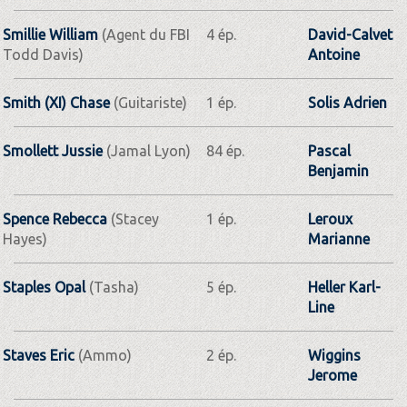
Smillie William
(Agent du FBI
4 ép.
David-Calvet
Todd Davis)
Antoine
Smith (XI) Chase
(Guitariste)
1 ép.
Solis Adrien
Smollett Jussie
(Jamal Lyon)
84 ép.
Pascal
Benjamin
Spence Rebecca
(Stacey
1 ép.
Leroux
Hayes)
Marianne
Staples Opal
(Tasha)
5 ép.
Heller Karl-
Line
Staves Eric
(Ammo)
2 ép.
Wiggins
Jerome