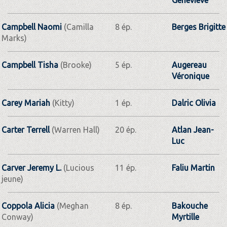
Campbell Naomi
(Camilla
8 ép.
Berges Brigitte
Marks)
Campbell Tisha
(Brooke)
5 ép.
Augereau
Véronique
Carey Mariah
(Kitty)
1 ép.
Dalric Olivia
Carter Terrell
(Warren Hall)
20 ép.
Atlan Jean-
Luc
Carver Jeremy L.
(Lucious
11 ép.
Faliu Martin
jeune)
Coppola Alicia
(Meghan
8 ép.
Bakouche
Conway)
Myrtille