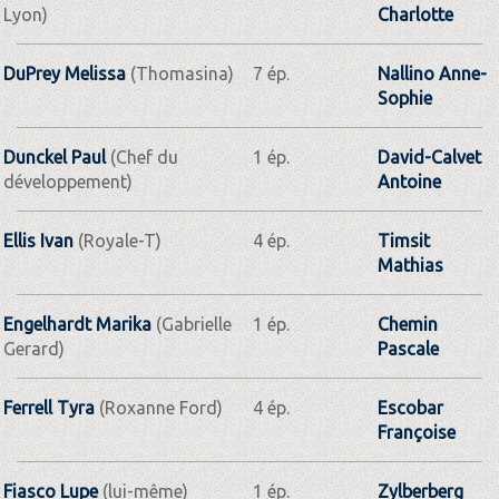
Lyon)
Charlotte
DuPrey Melissa
(Thomasina)
7 ép.
Nallino Anne-
Sophie
Dunckel Paul
(Chef du
1 ép.
David-Calvet
développement)
Antoine
Ellis Ivan
(Royale-T)
4 ép.
Timsit
Mathias
Engelhardt Marika
(Gabrielle
1 ép.
Chemin
Gerard)
Pascale
Ferrell Tyra
(Roxanne Ford)
4 ép.
Escobar
Françoise
Fiasco Lupe
(lui-même)
1 ép.
Zylberberg