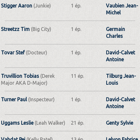
Stigger Aaron
(Junkie)
1 ép.
Vaubien Jean-
Michel
Streetzz Tim
(Big City)
1 ép.
Germain
Charles
Tovar Stef
(Docteur)
1 ép.
David-Calvet
Antoine
Truvillion Tobias
(Derek
11 ép.
Tilburg Jean-
Major AKA D-Major)
Louis
Turner Paul
(Inspecteur)
1 ép.
David-Calvet
Antoine
Uggams Leslie
(Leah Walker)
21 ép.
Genty Sylvie
Vahdat Pej
(Kelly Patel)
13 ép.
Lelyon Fabrice