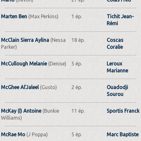
Marten Ben
(Max Perkins)
1 ép.
Tichit Jean­-
Rémi
McClain Sierra Aylina
(Nessa
18 ép.
Coscas
Parker)
Coralie
McCullough Melanie
(Denise)
5 ép.
Leroux
Marianne
McGhee Al'Jaleel
(Gusto)
2 ép.
Ouadodji
Sourou
McKay (I) Antoine
(Bunkie
11 ép.
Sportis Franck
Williams)
McRae Mo
(J Poppa)
5 ép.
Marc Baptiste