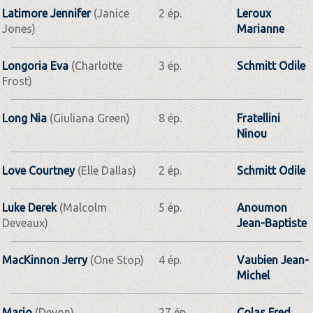
Latimore Jennifer
(Janice
2 ép.
Leroux
Jones)
Marianne
Longoria Eva
(Charlotte
3 ép.
Schmitt Odile
Frost)
Long Nia
(Giuliana Green)
8 ép.
Fratellini
Ninou
Love Courtney
(Elle Dallas)
2 ép.
Schmitt Odile
Luke Derek
(Malcolm
5 ép.
Anoumon
Deveaux)
Jean-Baptiste
MacKinnon Jerry
(One Stop)
4 ép.
Vaubien Jean-
Michel
Mario
(Devon)
27 ép.
Colas Fred