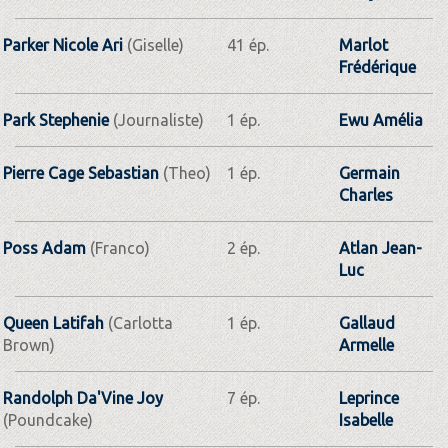
Parker Nicole Ari
(Giselle)
41 ép.
Marlot
Frédérique
Park Stephenie
(Journaliste)
1 ép.
Ewu Amélia
Pierre Cage Sebastian
(Theo)
1 ép.
Germain
Charles
Poss Adam
(Franco)
2 ép.
Atlan Jean-
Luc
Queen Latifah
(Carlotta
1 ép.
Gallaud
Brown)
Armelle
Randolph Da'Vine Joy
7 ép.
Leprince
(Poundcake)
Isabelle