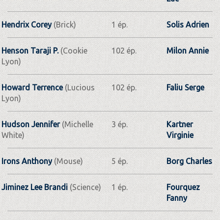
Hendrix Corey
(Brick)
1 ép.
Solis Adrien
Henson Taraji P.
(Cookie
102 ép.
Milon Annie
Lyon)
Howard Terrence
(Lucious
102 ép.
Faliu Serge
Lyon)
Hudson Jennifer
(Michelle
3 ép.
Kartner
White)
Virginie
Irons Anthony
(Mouse)
5 ép.
Borg Charles
Jiminez Lee Brandi
(Science)
1 ép.
Fourquez
Fanny