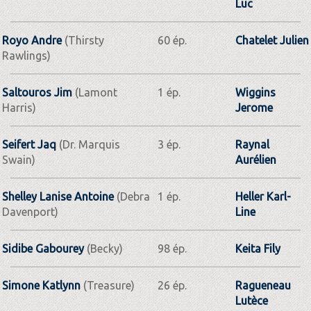
Luc
Royo Andre
(Thirsty
60 ép.
Chatelet Julien
Rawlings)
Saltouros Jim
(Lamont
1 ép.
Wiggins
Harris)
Jerome
Seifert Jaq
(Dr. Marquis
3 ép.
Raynal
Swain)
Aurélien
Shelley Lanise Antoine
(Debra
1 ép.
Heller Karl-
Davenport)
Line
Sidibe Gabourey
(Becky)
98 ép.
Keita Fily
Simone Katlynn
(Treasure)
26 ép.
Ragueneau
Lutèce