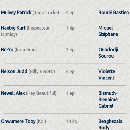
Mulvey Patrick
(Jago Locke)
4 ép.
Bourlé Bastien
Naebig Kurt
(Inspecteur
1 ép.
Miquel
Lumley)
Stéphane
Ne-Yo
(lui-même)
1 ép.
Ouadodji
Sourou
Nelson Judd
(Billy Beretti)
4 ép.
Violette
Vincent
Newell Alex
(Hey Beautiful)
1 ép.
Bismuth-
Bienaimé
Gabriel
Onwumere Toby
(Kai)
14 ép.
Benghezala
Rody