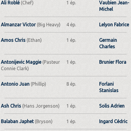
Ali Roblé
(Chef)
1 ép.
Vaubien Jean-
Michel
Almanzar Victor
(Big Heavy)
4 ép.
Lelyon Fabrice
Amos Chris
(Ethan)
1 ép.
Germain
Charles
Antonijevic Maggie
(Pasteur
1 ép.
Brunier Flora
Connie Clark)
Antonio Juan
(Phillip)
8 ép.
Forlani
Stanislas
Ash Chris
(Hans Jorgenson)
1 ép.
Solis Adrien
Balaban Japhet
(Bryson)
1 ép.
Ingard Cédric