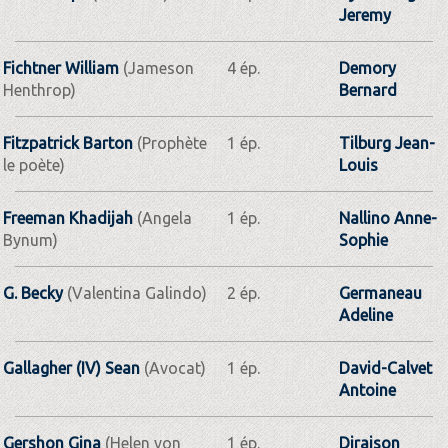
Jeremy
Fichtner William
(Jameson
4 ép.
Demory
Henthrop)
Bernard
Fitzpatrick Barton
(Prophète
1 ép.
Tilburg Jean-
le poète)
Louis
Freeman Khadijah
(Angela
1 ép.
Nallino Anne-
Bynum)
Sophie
G. Becky
(Valentina Galindo)
2 ép.
Germaneau
Adeline
Gallagher (IV) Sean
(Avocat)
1 ép.
David-Calvet
Antoine
Gershon Gina
(Helen von
1 ép.
Diraison