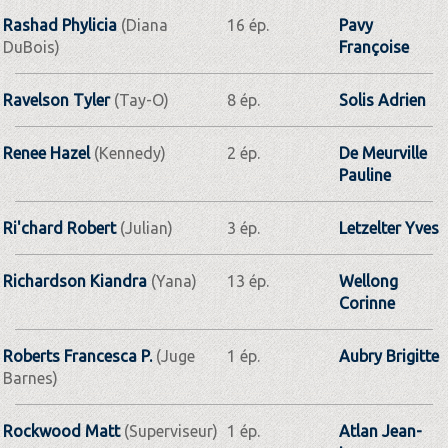
Rashad Phylicia
(Diana
16 ép.
Pavy
DuBois)
Françoise
Ravelson Tyler
(Tay-O)
8 ép.
Solis Adrien
Renee Hazel
(Kennedy)
2 ép.
De Meurville
Pauline
Ri'chard Robert
(Julian)
3 ép.
Letzelter Yves
Richardson Kiandra
(Yana)
13 ép.
Wellong
Corinne
Roberts Francesca P.
(Juge
1 ép.
Aubry Brigitte
Barnes)
Rockwood Matt
(Superviseur)
1 ép.
Atlan Jean-