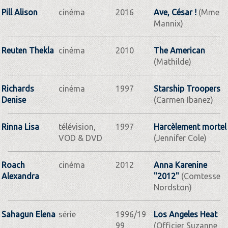
Pill Alison
cinéma
2016
Ave, César !
(Mme
Mannix)
Reuten Thekla
cinéma
2010
The American
(Mathilde)
Richards
cinéma
1997
Starship Troopers
Denise
(Carmen Ibanez)
Rinna Lisa
télévision,
1997
Harcèlement mortel
VOD & DVD
(Jennifer Cole)
Roach
cinéma
2012
Anna Karenine
Alexandra
"2012"
(Comtesse
Nordston)
Sahagun Elena
série
1996/19
Los Angeles Heat
99
(Officier Suzanne