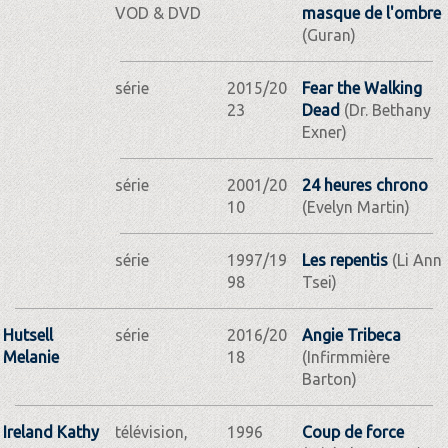
VOD & DVD
masque de l'ombre
(Guran)
série
2015/20
Fear the Walking
23
Dead
(Dr. Bethany
Exner)
série
2001/20
24 heures chrono
10
(Evelyn Martin)
série
1997/19
Les repentis
(Li Ann
98
Tsei)
Hutsell
série
2016/20
Angie Tribeca
Melanie
18
(Infirmmière
Barton)
Ireland Kathy
télévision,
1996
Coup de force