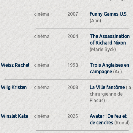
cinéma
2007
Funny Games U.S.
(Ann)
cinéma
2004
The Assassination
of Richard Nixon
(Marie Byck)
Weisz Rachel
cinéma
1998
Trois Anglaises en
campagne
(Ag)
Wiig Kristen
cinéma
2008
La Ville fantôme
(la
chirurgienne de
Pincus)
Winslet Kate
cinéma
2025
Avatar : De feu et
de cendres
(Ronal)