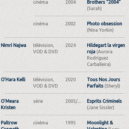
cinéma
2004
Brothers "2004"
(Sarah)
cinéma
2002
Photo obsession
(Nina Yorkin)
Nimri Najwa
télévision,
2024
Hildegart la virgen
VOD & DVD
roja
(Aurora
Rodríguez
Carballeira)
O'Hara Kelli
télévision,
2020
Tous Nos Jours
VOD & DVD
Parfaits
(Sheryl)
O'Meara
série
2005/....
Esprits Criminels
Kristen
(Jane Sissler)
Paltrow
cinéma
1995
Moonlight &
Gwyneth
Valentino
(Lucy