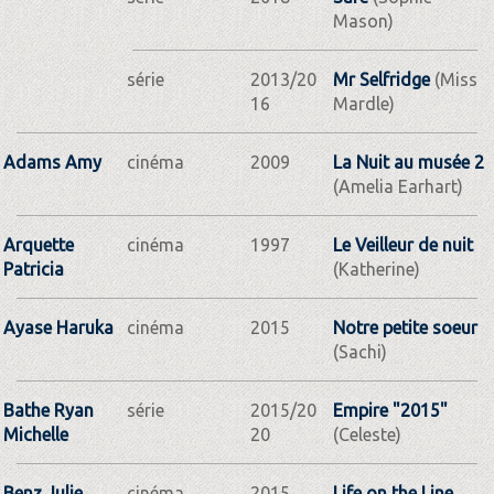
Mason)
série
2013/20
Mr Selfridge
(Miss
16
Mardle)
Adams Amy
cinéma
2009
La Nuit au musée 2
(Amelia Earhart)
Arquette
cinéma
1997
Le Veilleur de nuit
Patricia
(Katherine)
Ayase Haruka
cinéma
2015
Notre petite soeur
(Sachi)
Bathe Ryan
série
2015/20
Empire "2015"
Michelle
20
(Celeste)
Benz Julie
cinéma
2015
Life on the Line