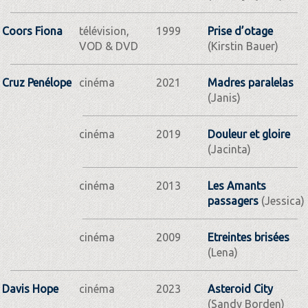
Coors Fiona
télévision,
1999
Prise d’otage
VOD & DVD
(Kirstin Bauer)
Cruz Penélope
cinéma
2021
Madres paralelas
(Janis)
cinéma
2019
Douleur et gloire
(Jacinta)
cinéma
2013
Les Amants
passagers
(Jessica)
cinéma
2009
Etreintes brisées
(Lena)
Davis Hope
cinéma
2023
Asteroid City
(Sandy Borden)