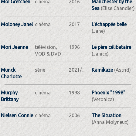
Mol Gretchen
cinéma
2016
Manchester by the
Sea
(Elise Chandler)
Moloney Janel
cinéma
2017
L'échappée belle
(Jane)
Mori Jeanne
télévision,
1996
Le père célibataire
VOD & DVD
(Janice)
Munck
série
2021/....
Kamikaze
(Astrid)
Charlotte
Murphy
cinéma
1998
Phoenix "1998"
Brittany
(Veronica)
Nielsen Connie
cinéma
2006
The Situation
(Anna Molyneux)