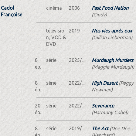
Cadol
cinéma
2006
Fast Food Nation
Françoise
(Cindy)
télévisio
2019
Nos vies après eux
n, VOD &
(Gillian Lieberman)
DVD
8
série
2025/....
Murdaugh Murders
ép.
(Maggie Murdaugh)
8
série
2022/....
High Desert
(Peggy
ép.
Newman)
20
série
2022/....
Severance
ép.
(Harmony Cobel)
8
série
2019/....
The Act
(Dee Dee
ép.
Blanchard)