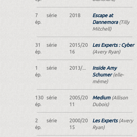
7
série
2018
Escape at
ép.
Dannemora
(Tilly
Mitchell)
31
série
2015/20
Les Experts : Cyber
ép.
16
(Avery Ryan)
1
série
2013/....
Inside Amy
ép.
Schumer
(elle-
même)
130
série
2005/20
Medium
(Allison
ép.
11
Dubois)
2
série
2000/20
Les Experts
(Avery
ép.
15
Ryan)