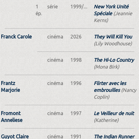
1
série
1999/....
New York Unité
ép.
Spéciale
(Jeannie
Kerns)
Franck Carole
cinéma
2026
They Will Kill You
(Lily Woodhouse)
cinéma
1998
The Hi-Lo Country
(Mona Birk)
Frantz
cinéma
1996
Flirter avec les
Marjorie
embrouilles
(Nancy
Coplin)
Fromont
cinéma
1997
Le Veilleur de nuit
Anneliese
(Katherine)
Guyot Claire
cinéma
1991
The Indian Runner