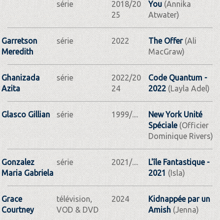
série
2018/20
You
(Annika
25
Atwater)
Garretson
série
2022
The Offer
(Ali
Meredith
MacGraw)
Ghanizada
série
2022/20
Code Quantum -
Azita
24
2022
(Layla Adel)
Glasco Gillian
série
1999/....
New York Unité
Spéciale
(Officier
Dominique Rivers)
Gonzalez
série
2021/....
L'île Fantastique -
Maria Gabriela
2021
(Isla)
Grace
télévision,
2024
Kidnappée par un
Courtney
VOD & DVD
Amish
(Jenna)