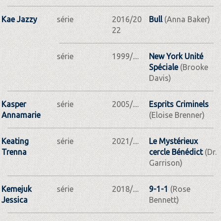
Kae Jazzy
série
2016/20
Bull
(Anna Baker)
22
série
1999/....
New York Unité
Spéciale
(Brooke
Davis)
Kasper
série
2005/....
Esprits Criminels
Annamarie
(Eloise Brenner)
Keating
série
2021/....
Le Mystérieux
Trenna
cercle Bénédict
(Dr.
Garrison)
Kemejuk
série
2018/....
9-1-1
(Rose
Jessica
Bennett)