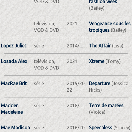
VOD & DVD
fashion week
(Bailey)
télévision,
2021
Vengeance sous les
VOD & DVD
tropiques
(Bailey)
Lopez Juliet
série
2014/....
The Affair
(Lisa)
Losada Alex
télévision,
2021
Xtreme
(Tomy)
VOD & DVD
MacRae Brit
série
2019/20
Departure
(Jessica
22
Hicks)
Madden
série
2018/....
Terre de marées
Madeleine
(Violca)
Mae Madison
série
2016/20
Speechless
(Stacey)