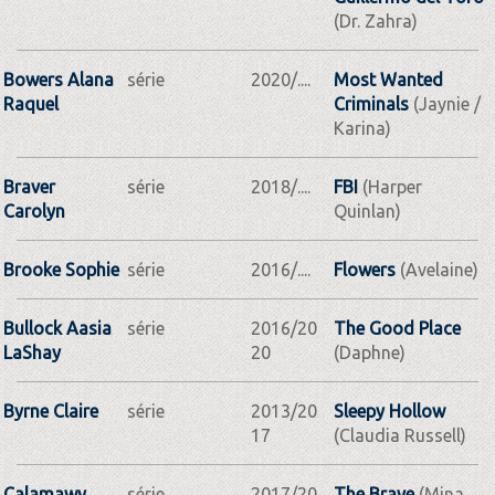
(Dr. Zahra)
Bowers Alana
série
2020/....
Most Wanted
Raquel
Criminals
(Jaynie /
Karina)
Braver
série
2018/....
FBI
(Harper
Carolyn
Quinlan)
Brooke Sophie
série
2016/....
Flowers
(Avelaine)
Bullock Aasia
série
2016/20
The Good Place
LaShay
20
(Daphne)
Byrne Claire
série
2013/20
Sleepy Hollow
17
(Claudia Russell)
Calamawy
série
2017/20
The Brave
(Mina