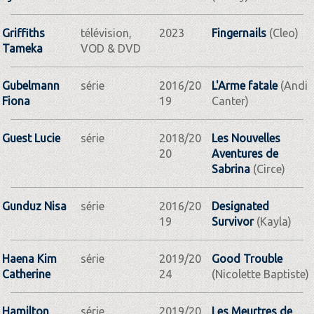
Griffiths
télévision,
2023
Fingernails
(Cleo)
Tameka
VOD & DVD
Gubelmann
série
2016/20
L'Arme fatale
(Andi
Fiona
19
Canter)
Guest Lucie
série
2018/20
Les Nouvelles
20
Aventures de
Sabrina
(Circe)
Gunduz Nisa
série
2016/20
Designated
19
Survivor
(Kayla)
Haena Kim
série
2019/20
Good Trouble
Catherine
24
(Nicolette Baptiste)
Hamilton
série
2019/20
Les Meurtres de