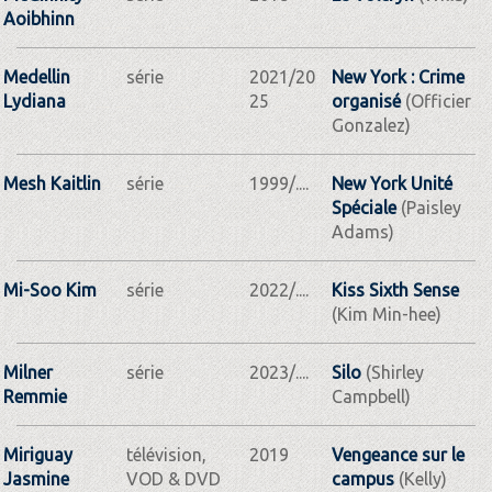
Aoibhinn
Medellin
série
2021/20
New York : Crime
Lydiana
25
organisé
(Officier
Gonzalez)
Mesh Kaitlin
série
1999/....
New York Unité
Spéciale
(Paisley
Adams)
Mi-Soo Kim
série
2022/....
Kiss Sixth Sense
(Kim Min-hee)
Milner
série
2023/....
Silo
(Shirley
Remmie
Campbell)
Miriguay
télévision,
2019
Vengeance sur le
Jasmine
VOD & DVD
campus
(Kelly)