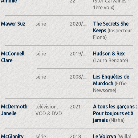
Ammie
22
(Stef Carvaines -
1ère voix)
Mawer Suz
série
2020/....
The Secrets She
Keeps
(Inspecteur
Fiona)
McConnell
série
2019/....
Hudson & Rex
Clare
(Laura Benante)
série
2008/....
Les Enquêtes de
Murdoch
(Effie
Newsome)
McDermoth
télévision,
2021
A tous les garçons :
Janelle
VOD & DVD
Pour toujours et à
jamais
(Nisha)
McGinnity
série
2018
Le Volcryn
(Willa)