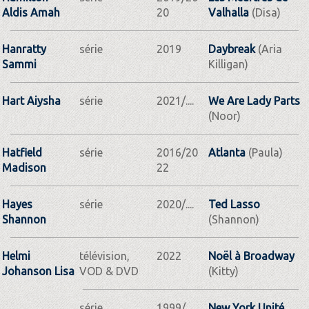
Aldis Amah
20
Valhalla
(Disa)
Hanratty
série
2019
Daybreak
(Aria
Sammi
Killigan)
Hart Aiysha
série
2021/....
We Are Lady Parts
(Noor)
Hatfield
série
2016/20
Atlanta
(Paula)
Madison
22
Hayes
série
2020/....
Ted Lasso
Shannon
(Shannon)
Helmi
télévision,
2022
Noël à Broadway
Johanson Lisa
VOD & DVD
(Kitty)
série
1999/....
New York Unité