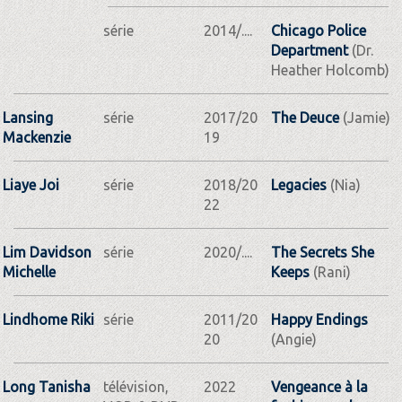
série
2014/....
Chicago Police
Department
(Dr.
Heather Holcomb)
Lansing
série
2017/20
The Deuce
(Jamie)
Mackenzie
19
Liaye Joi
série
2018/20
Legacies
(Nia)
22
Lim Davidson
série
2020/....
The Secrets She
Michelle
Keeps
(Rani)
Lindhome Riki
série
2011/20
Happy Endings
20
(Angie)
Long Tanisha
télévision,
2022
Vengeance à la