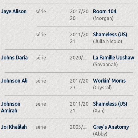
Jaye Alison
série
2017/20
Room 104
20
(Morgan)
série
2011/20
Shameless (US)
21
(Julia Nicolo)
Johns Daria
série
2020/....
La Famille Upshaw
(Savannah)
Johnson Ali
série
2017/20
Workin' Moms
23
(Crystal)
Johnson
série
2011/20
Shameless (US)
Amirah
21
(Xan)
Joi Khalilah
série
2005/....
Grey's Anatomy
(Abby)