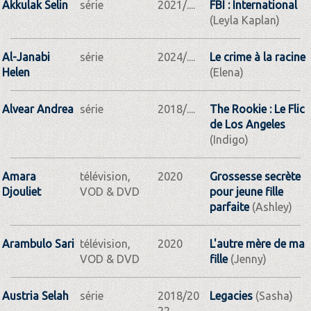
Akkulak Selin
série
2021/....
FBI : International
(Leyla Kaplan)
Al-Janabi
série
2024/....
Le crime à la racine
Helen
(Elena)
Alvear Andrea
série
2018/....
The Rookie : Le Flic
de Los Angeles
(Indigo)
Amara
télévision,
2020
Grossesse secrète
Djouliet
VOD & DVD
pour jeune fille
parfaite
(Ashley)
Arambulo Sari
télévision,
2020
L'autre mère de ma
VOD & DVD
fille
(Jenny)
Austria Selah
série
2018/20
Legacies
(Sasha)
22