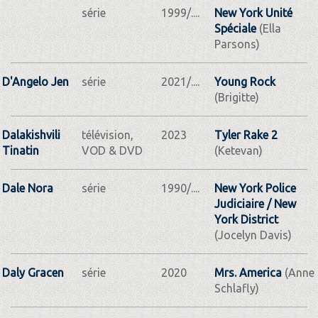
série
1999/....
New York Unité
Spéciale
(Ella
Parsons)
D'Angelo Jen
série
2021/....
Young Rock
(Brigitte)
Dalakishvili
télévision,
2023
Tyler Rake 2
Tinatin
VOD & DVD
(Ketevan)
Dale Nora
série
1990/....
New York Police
Judiciaire / New
York District
(Jocelyn Davis)
Daly Gracen
série
2020
Mrs. America
(Anne
Schlafly)