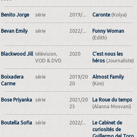
Benito Jorge
série
2019/....
Caronte
(Kolya)
Bevan Emily
série
2022/....
Funny Woman
(Edith)
Blackwood Jill
télévision,
2020
C'est nous les
VOD & DVD
héros
(Journaliste)
Boixadera
série
2019/20
Almost Family
Carme
20
(Kim)
Bose Priyanka
série
2021/20
La Roue du temps
25
(Alanna Mosvani)
Boutella Sofia
série
2022/....
Le Cabinet de
curiosités de
Guillermo del Toro