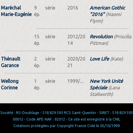
Maréchal
9
série
2016
American Gothic
Marie-Eugénie
ép.
"2016"
(Naomi
Flynn)
15
série
2012/20
Revolution
(Priscilla
ép.
14
Pittman)
Thénault
2
série
2020/20
Love Life
(Kate)
Garance
ép.
21
Wellong
1
série
1999/....
New York Unité
Corinne
ép.
Spéciale
(Lana
Stallworth)
Société : RS-Doublage - 518 829 593 RCS Saint-Quentin - SIRET : 518 829 593
00012 - Code APE-NAF : 62012 - Ce site est enregistré à la CNIL
Créations protégées par Copyright France Créé le 05/10/1999