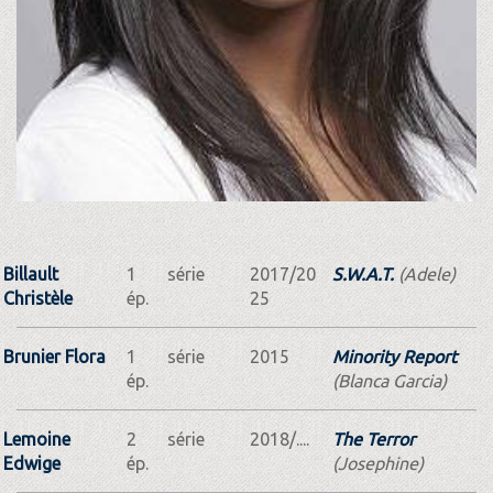
Billault
1
série
2017/20
S.W.A.T.
(Adele)
Christèle
ép.
25
Brunier Flora
1
série
2015
Minority Report
ép.
(Blanca Garcia)
Lemoine
2
série
2018/....
The Terror
Edwige
ép.
(Josephine)