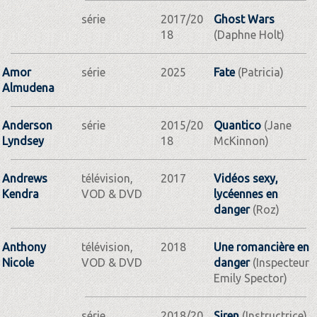
série
2017/20
Ghost Wars
18
(Daphne Holt)
Amor
série
2025
Fate
(Patricia)
Almudena
Anderson
série
2015/20
Quantico
(Jane
Lyndsey
18
McKinnon)
Andrews
télévision,
2017
Vidéos sexy,
Kendra
VOD & DVD
lycéennes en
danger
(Roz)
Anthony
télévision,
2018
Une romancière en
Nicole
VOD & DVD
danger
(Inspecteur
Emily Spector)
série
2018/20
Siren
(Instructrice)