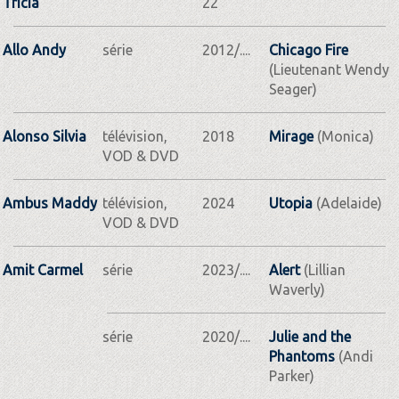
Tricia
22
Allo Andy
série
2012/....
Chicago Fire
(Lieutenant Wendy
Seager)
Alonso Silvia
télévision,
2018
Mirage
(Monica)
VOD & DVD
Ambus Maddy
télévision,
2024
Utopia
(Adelaide)
VOD & DVD
Amit Carmel
série
2023/....
Alert
(Lillian
Waverly)
série
2020/....
Julie and the
Phantoms
(Andi
Parker)