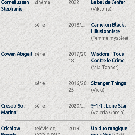
Corneliussen
cinéma
2022
Le bal de l'enfer
Stephanie
(Viktoria)
série
2018/....
Cameron Black :
l'illusionniste
(Femme mystère)
Cowen Abigail
série
2017/20
Wisdom : Tous
18
Contre le Crime
(Mia Tanner)
série
2016/20
Stranger Things
25
(Vicki)
Crespo Sol
série
2020/....
9-1-1 : Lone Star
Marina
(Valeria Garcia)
Crichlow
télévision,
2019
Un duo magique
Brenda
VOD & DVD
pour Noël
(Patti