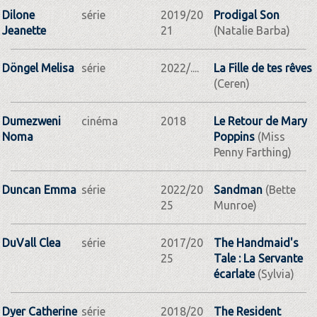
Dilone
série
2019/20
Prodigal Son
Jeanette
21
(Natalie Barba)
Döngel Melisa
série
2022/....
La Fille de tes rêves
(Ceren)
Dumezweni
cinéma
2018
Le Retour de Mary
Noma
Poppins
(Miss
Penny Farthing)
Duncan Emma
série
2022/20
Sandman
(Bette
25
Munroe)
DuVall Clea
série
2017/20
The Handmaid's
25
Tale : La Servante
écarlate
(Sylvia)
Dyer Catherine
série
2018/20
The Resident