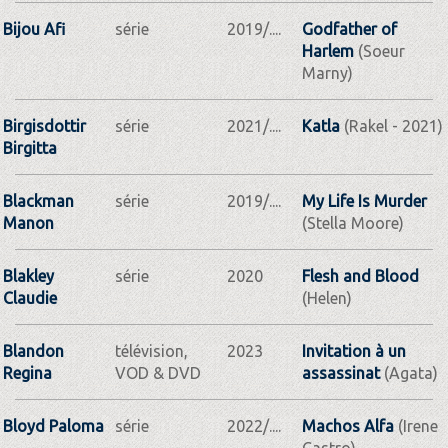
Bijou Afi
série
2019/....
Godfather of
Harlem
(Soeur
Marny)
Birgisdottir
série
2021/....
Katla
(Rakel - 2021)
Birgitta
Blackman
série
2019/....
My Life Is Murder
Manon
(Stella Moore)
Blakley
série
2020
Flesh and Blood
Claudie
(Helen)
Blandon
télévision,
2023
Invitation à un
Regina
VOD & DVD
assassinat
(Agata)
Bloyd Paloma
série
2022/....
Machos Alfa
(Irene
Castro)