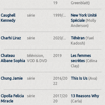
19
Greenblatt)
Caughell
série
1999/....
New York Unité
Kennedy
Spéciale
(Molly
Anderson)
Charhi Liraz
série
2020/....
Téhéran
(Yael
Kadosh)
Chateau
télévision,
2019
Les femmes
Albane Sophia
VOD & DVD
secrètes
(Célina
Clay)
Chung Jamie
série
2016/20
This Is Us
(Ava)
22
Cipolla Felicia
série
2017/20
13 Reasons Why
Miracle
20
(Carla)