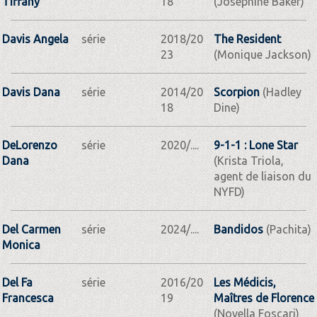
Tiffany
18
(Josephine Baker)
Davis Angela
série
2018/20
The Resident
23
(Monique Jackson)
Davis Dana
série
2014/20
Scorpion
(Hadley
18
Dine)
DeLorenzo
série
2020/....
9-1-1 : Lone Star
Dana
(Krista Triola,
agent de liaison du
NYFD)
Del Carmen
série
2024/....
Bandidos
(Pachita)
Monica
Del Fa
série
2016/20
Les Médicis,
Francesca
19
Maîtres de Florence
(Novella Foscari)