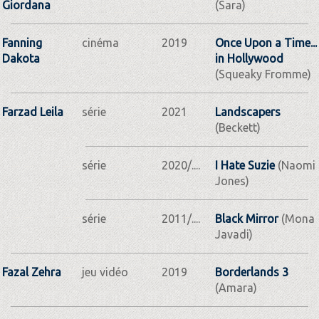
Giordana
(Sara)
Fanning
cinéma
2019
Once Upon a Time...
Dakota
in Hollywood
(Squeaky Fromme)
Farzad Leila
série
2021
Landscapers
(Beckett)
série
2020/....
I Hate Suzie
(Naomi
Jones)
série
2011/....
Black Mirror
(Mona
Javadi)
Fazal Zehra
jeu vidéo
2019
Borderlands 3
(Amara)