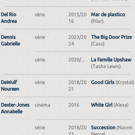
Del Rio
série
2015/20
Mar de plastico
Andrea
16
(Pilar)
Dennis
série
2023/20
The Big Door Prize
Gabrielle
24
(Cass)
série
2020/....
La Famille Upshaw
(Tasha Lewis)
DeWulf
série
2018/20
Good Girls
(Krystal)
Noureen
21
Dexter-Jones
cinéma
2016
White Girl
(Alexa)
Annabelle
série
2018/20
Succession
(Naomi
23
Pierce)