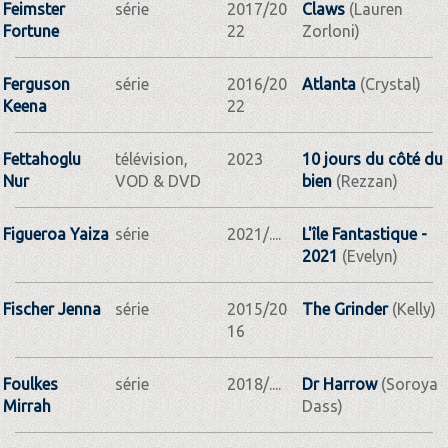
Feimster
série
2017/20
Claws
(Lauren
Fortune
22
Zorloni)
Ferguson
série
2016/20
Atlanta
(Crystal)
Keena
22
Fettahoglu
télévision,
2023
10 jours du côté du
Nur
VOD & DVD
bien
(Rezzan)
Figueroa Yaiza
série
2021/....
L'île Fantastique -
2021
(Evelyn)
Fischer Jenna
série
2015/20
The Grinder
(Kelly)
16
Foulkes
série
2018/....
Dr Harrow
(Soroya
Mirrah
Dass)