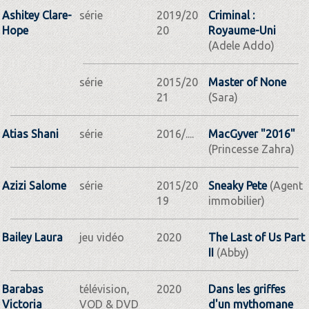
Ashitey Clare-
série
2019/20
Criminal :
Hope
20
Royaume-Uni
(Adele Addo)
série
2015/20
Master of None
21
(Sara)
Atias Shani
série
2016/....
MacGyver "2016"
(Princesse Zahra)
Azizi Salome
série
2015/20
Sneaky Pete
(Agent
19
immobilier)
Bailey Laura
jeu vidéo
2020
The Last of Us Part
II
(Abby)
Barabas
télévision,
2020
Dans les griffes
Victoria
VOD & DVD
d'un mythomane