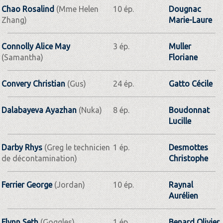
Chao Rosalind
(Mme Helen
10 ép.
Dougnac
Zhang)
Marie-Laure
Connolly Alice May
3 ép.
Muller
(Samantha)
Floriane
Convery Christian
(Gus)
24 ép.
Gatto Cécile
Dalabayeva Ayazhan
(Nuka)
8 ép.
Boudonnat
Lucille
Darby Rhys
(Greg le technicien
1 ép.
Desmottes
de décontamination)
Christophe
Ferrier George
(Jordan)
10 ép.
Raynal
Aurélien
Flynn Seth
(Goggles)
1 ép.
Benard Olivier