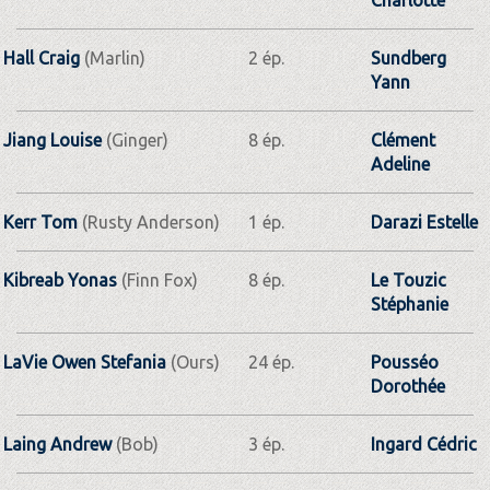
Hall Craig
(Marlin)
2 ép.
Sundberg
Yann
Jiang Louise
(Ginger)
8 ép.
Clément
Adeline
Kerr Tom
(Rusty Anderson)
1 ép.
Darazi Estelle
Kibreab Yonas
(Finn Fox)
8 ép.
Le Touzic
Stéphanie
LaVie Owen Stefania
(Ours)
24 ép.
Pousséo
Dorothée
Laing Andrew
(Bob)
3 ép.
Ingard Cédric