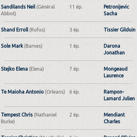
Sandilands Neil
(Général
11 ép.
Petronijevic
Abbot)
Sacha
Shand Erroll
(Rufus)
3 ép.
Tissier Gilduin
Sole Mark
(Barnes)
1 ép.
Darona
Jonathan
Stejko Elena
(Elena)
7 ép.
Mongeaud
Laurence
Te Maioha Antonio
(Orleans)
6 ép.
Rampon-
Lamard Julien
Tempest Chris
(Nathaniel
2 ép.
Mendiant
Burke)
Charles