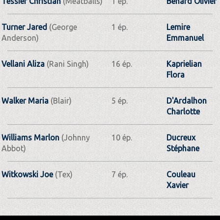
Tessier Christian
(Meatballs)
1 ép.
Benard Olivier
Turner Jared
(George
1 ép.
Lemire
Anderson)
Emmanuel
Vellani Aliza
(Rani Singh)
16 ép.
Kaprielian
Flora
Walker Maria
(Blair)
5 ép.
D'Ardalhon
Charlotte
Williams Marlon
(Johnny
10 ép.
Ducreux
Abbot)
Stéphane
Witkowski Joe
(Tex)
7 ép.
Couleau
Xavier