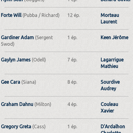
Forte Will
(Pubba / Richard)
12 ép.
Morteau
Laurent
Gardiner Adam
(Sergent
1 ép.
Keen Jérôme
Swod)
Gaylyn James
(Odell)
7 ép.
Lagarrigue
Mathieu
Gee Cara
(Siana)
8 ép.
Sourdive
Audrey
Graham Dahnu
(Milton)
4 ép.
Couleau
Xavier
Gregory Greta
(Cass)
1 ép.
D'Ardalhon
Charlotte