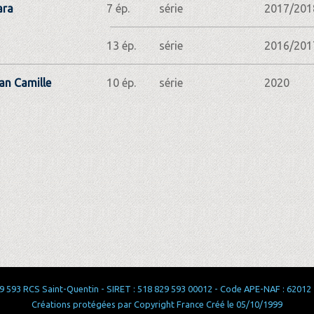
ara
7 ép.
série
2017/201
13 ép.
série
2016/201
n Camille
10 ép.
série
2020
 593 RCS Saint-Quentin - SIRET : 518 829 593 00012 - Code APE-NAF : 62012 - 
Créations protégées par Copyright France Créé le 05/10/1999