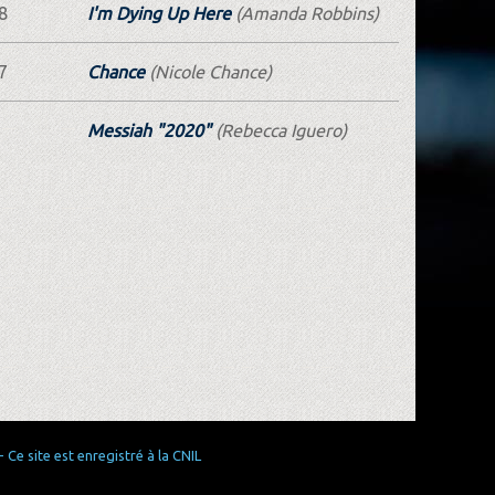
8
I'm Dying Up Here
(Amanda Robbins)
7
Chance
(Nicole Chance)
Messiah "2020"
(Rebecca Iguero)
Ce site est enregistré à la CNIL