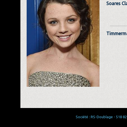
Soares Cl
Timmerma
Société : RS-Doublage - 518 829