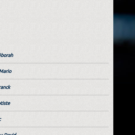
éborah
 Mario
ranck
tiste
c
u David