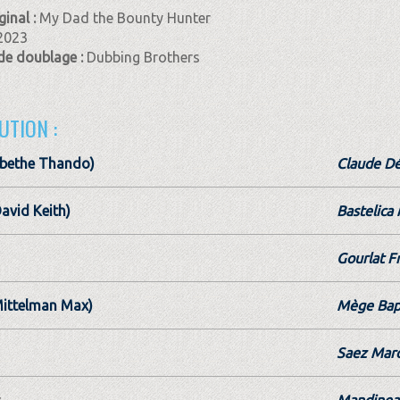
ginal :
My Dad the Bounty Hunter
2023
de doublage :
Dubbing Brothers
UTION :
bethe Thando)
Claude D
avid Keith)
Bastelica
Gourlat F
ittelman Max)
Mège Bap
Saez Mar
c
Mandinea