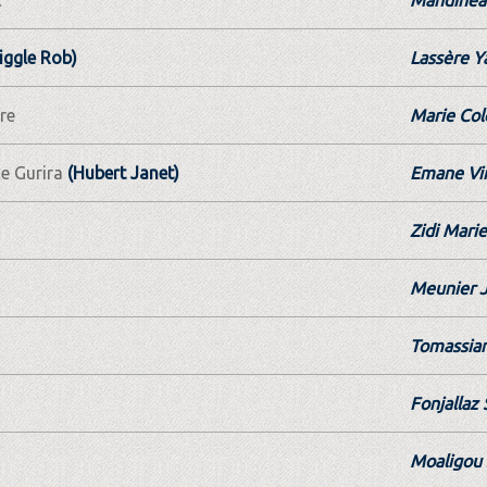
iggle Rob)
Lassère Y
re
Marie Col
e Gurira
(Hubert Janet)
Emane Vir
Zidi Marie
Meunier J
Tomassian
Fonjallaz 
Moaligou 