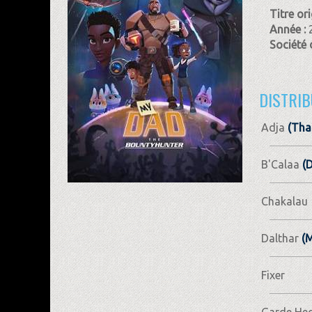
Titre ori
Année :
Société 
DISTRIB
Adja
(Tha
B'Calaa
(D
Chakalau
Dalthar
(M
Fixer
Garde He