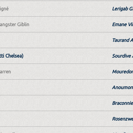
igné
Lerigab G
angster Giblin
Emane Vir
Taurand A
tti Chelsea)
Sourdive
Darren
Mouredon
Anoumon 
Braconnie
Rosenzwe