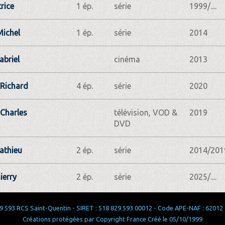
rice
1 ép.
série
1999/....
Michel
1 ép.
série
2014
abriel
cinéma
2013
 Richard
4 ép.
série
2020
Charles
télévision, VOD &
2019
DVD
Mathieu
2 ép.
série
2014/201
ierry
2 ép.
série
2025/....
 593 RCS Saint-Quentin - SIRET : 518 829 593 00012 - Code APE-NAF : 62012 - 
Créations protégées par Copyright France Créé le 05/10/1999