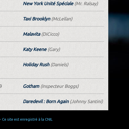
New York Unité Spéciale
(Mr. Ralsay)
Taxi Brooklyn
(McLellan)
Malavita
(DiCicco)
Katy Keene
(Gary)
Holiday Rush
(Daniels)
9
Gotham
(Inspecteur Boggs)
Daredevil : Born Again
(Johnny Santini)
Ce site est enregistré à la CNIL