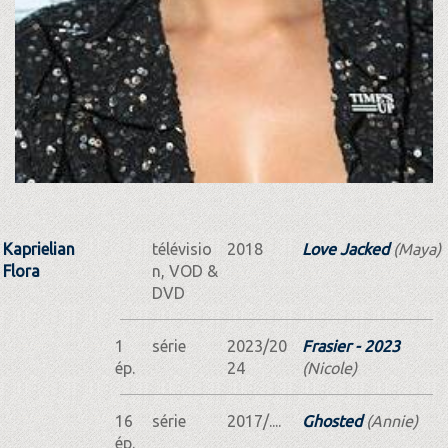
Kaprielian
télévisio
2018
Love Jacked
(Maya)
Flora
n, VOD &
DVD
1
série
2023/20
Frasier - 2023
ép.
24
(Nicole)
16
série
2017/....
Ghosted
(Annie)
ép.