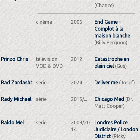
(Chance)
cinéma
2006
End Game -
Complot à la
maison blanche
(Billy Bergoon)
Prinzo Chris
télévision,
2012
Catastrophe en
VOD & DVD
plein ciel
(Gus)
Rad Zardasht
série
2024
Deliver me
(Josef)
Rady Michael
série
2015/...
Chicago Med
(Dr.
Matt Cooper)
Raido Mel
série
2009/20
Londres Police
14
Judiciaire / London
District
(Ricky