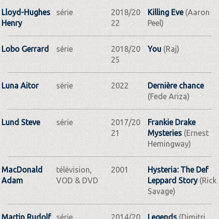
Lloyd-Hughes
série
2018/20
Killing Eve
(Aaron
Henry
22
Peel)
Lobo Gerrard
série
2018/20
You
(Raj)
25
Luna Aitor
série
2022
Dernière chance
(Fede Ariza)
Lund Steve
série
2017/20
Frankie Drake
21
Mysteries
(Ernest
Hemingway)
MacDonald
télévision,
2001
Hysteria: The Def
Adam
VOD & DVD
Leppard Story
(Rick
Savage)
Martin Rudolf
série
2014/20
Legends
(Dimitri