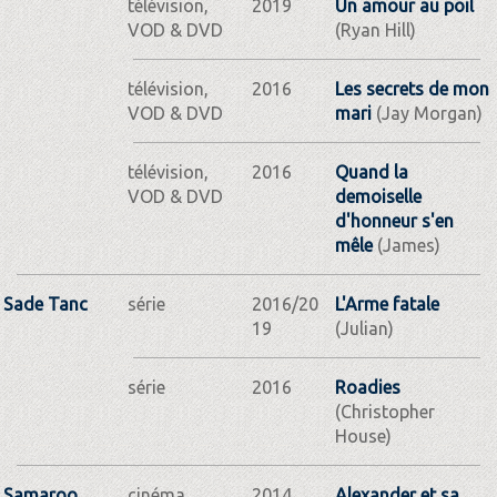
télévision,
2019
Un amour au poil
VOD & DVD
(Ryan Hill)
télévision,
2016
Les secrets de mon
VOD & DVD
mari
(Jay Morgan)
télévision,
2016
Quand la
VOD & DVD
demoiselle
d'honneur s'en
mêle
(James)
Sade Tanc
série
2016/20
L'Arme fatale
19
(Julian)
série
2016
Roadies
(Christopher
House)
Samaroo
cinéma
2014
Alexander et sa