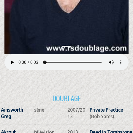
DOUBLAGE
Ainsworth
série
2007/20
Private Practice
Greg
13
(Bob Yates)
Akrout
télévision,
2013
Dead in Tombstone