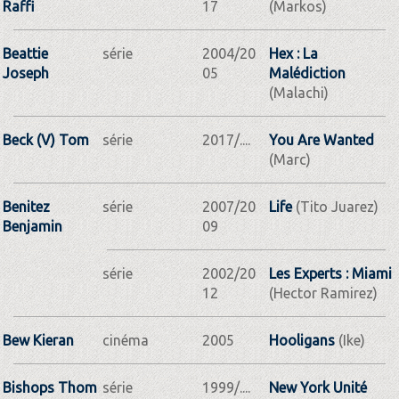
Raffi
17
(Markos)
Beattie
série
2004/20
Hex : La
Joseph
05
Malédiction
(Malachi)
Beck (V) Tom
série
2017/....
You Are Wanted
(Marc)
Benitez
série
2007/20
Life
(Tito Juarez)
Benjamin
09
série
2002/20
Les Experts : Miami
12
(Hector Ramirez)
Bew Kieran
cinéma
2005
Hooligans
(Ike)
Bishops Thom
série
1999/....
New York Unité