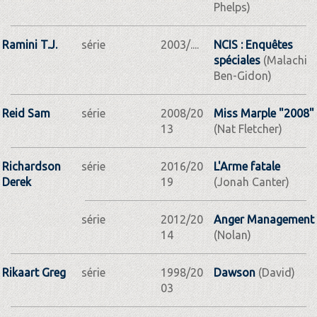
Phelps)
Ramini T.J.
série
2003/....
NCIS : Enquêtes
spéciales
(Malachi
Ben-Gidon)
Reid Sam
série
2008/20
Miss Marple "2008"
13
(Nat Fletcher)
Richardson
série
2016/20
L'Arme fatale
Derek
19
(Jonah Canter)
série
2012/20
Anger Management
14
(Nolan)
Rikaart Greg
série
1998/20
Dawson
(David)
03