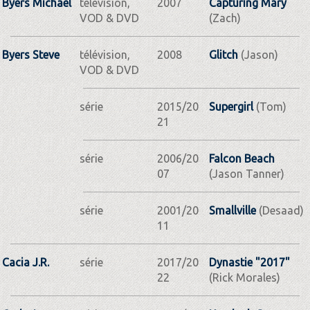
Byers Michael
télévision,
2007
Capturing Mary
VOD & DVD
(Zach)
Byers Steve
télévision,
2008
Glitch
(Jason)
VOD & DVD
série
2015/20
Supergirl
(Tom)
21
série
2006/20
Falcon Beach
07
(Jason Tanner)
série
2001/20
Smallville
(Desaad)
11
Cacia J.R.
série
2017/20
Dynastie "2017"
22
(Rick Morales)