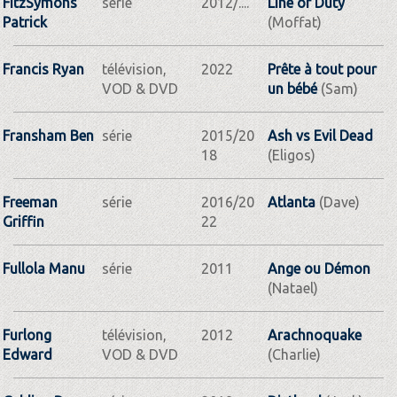
FitzSymons
série
2012/....
Line of Duty
Patrick
(Moffat)
Francis Ryan
télévision,
2022
Prête à tout pour
VOD & DVD
un bébé
(Sam)
Fransham Ben
série
2015/20
Ash vs Evil Dead
18
(Eligos)
Freeman
série
2016/20
Atlanta
(Dave)
Griffin
22
Fullola Manu
série
2011
Ange ou Démon
(Natael)
Furlong
télévision,
2012
Arachnoquake
Edward
VOD & DVD
(Charlie)