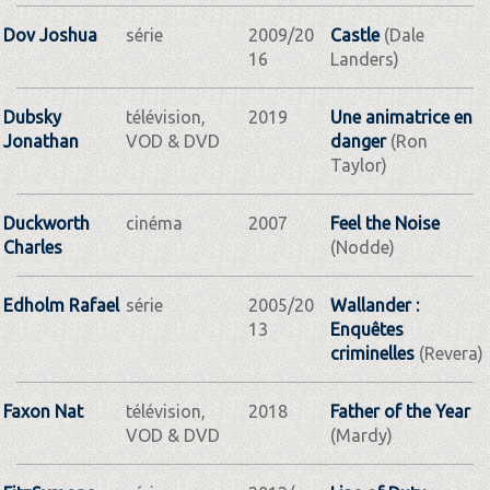
Dov Joshua
série
2009/20
Castle
(Dale
16
Landers)
Dubsky
télévision,
2019
Une animatrice en
Jonathan
VOD & DVD
danger
(Ron
Taylor)
Duckworth
cinéma
2007
Feel the Noise
Charles
(Nodde)
Edholm Rafael
série
2005/20
Wallander :
13
Enquêtes
criminelles
(Revera)
Faxon Nat
télévision,
2018
Father of the Year
VOD & DVD
(Mardy)