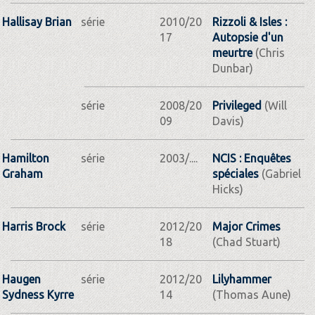
Hallisay Brian
série
2010/20
Rizzoli & Isles :
17
Autopsie d'un
meurtre
(Chris
Dunbar)
série
2008/20
Privileged
(Will
09
Davis)
Hamilton
série
2003/....
NCIS : Enquêtes
Graham
spéciales
(Gabriel
Hicks)
Harris Brock
série
2012/20
Major Crimes
18
(Chad Stuart)
Haugen
série
2012/20
Lilyhammer
Sydness Kyrre
14
(Thomas Aune)