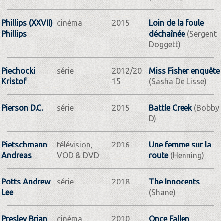
Phillips (XXVII)
cinéma
2015
Loin de la foule
Phillips
déchaînée
(Sergent
Doggett)
Piechocki
série
2012/20
Miss Fisher enquête
Kristof
15
(Sasha De Lisse)
Pierson D.C.
série
2015
Battle Creek
(Bobby
D)
Pietschmann
télévision,
2016
Une femme sur la
Andreas
VOD & DVD
route
(Henning)
Potts Andrew
série
2018
The Innocents
Lee
(Shane)
Presley Brian
cinéma
2010
Once Fallen