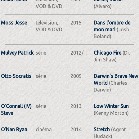
VOD & DVD
(Alvaro)
Moss Jesse
télévision,
2015
Dans l'ombre de
VOD & DVD
mon mari
(Josh
Boland)
Mulvey Patrick
série
2012/....
Chicago Fire
(Dr.
Jim Shaw)
Otto Socratis
série
2009
Darwin's Brave New
World
(Charles
Darwin)
O'Connell (IV)
série
2013
Low Winter Sun
Steve
(Kenny Morton)
O'Nan Ryan
cinéma
2014
Stretch
(Agent
Hudack)