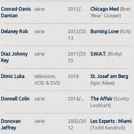
Conrad-Davis
série
2015/...
Chicago Med
(Bret
Damian
'Bear' Cooper)
Delaney Rob
série
2012/20
Burning Love
(Kirk)
13
Diaz Johnny
série
2017/20
S.W.A.T.
(Ricky)
Rey
25
Dimic Luka
télévision,
2018
St. Josef am Berg
VOD & DVD
(Igor Aliew)
Donnell Colin
série
2014/....
The Affair
(Scotty
Lockhart)
Donovan
série
2002/20
Les Experts : Miami
Jeffrey
12
(Todd Kendrick)