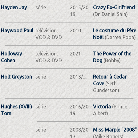
Hayden Jay
série
2015/20
Crazy Ex-Girlfriend
19
(Dr. Daniel Shin)
Haywood Paul
télévision,
2010
Le costume du Père
VOD & DVD
Noël
(Darren Poon)
Holloway
télévision,
2021
The Power of the
Cohen
VOD & DVD
Dog
(Bobby)
Holt Greyston
série
2013/....
Retour à Cedar
Cove
(Seth
Gunderson)
Hughes (XVIII)
série
2016/20
Victoria
(Prince
Tom
19
Albert)
série
2008/20
Miss Marple "2008"
13
(Mike Rogers)