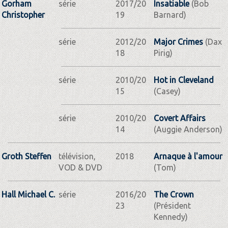
Gorham
série
2017/20
Insatiable
(Bob
Christopher
19
Barnard)
série
2012/20
Major Crimes
(Dax
18
Pirig)
série
2010/20
Hot in Cleveland
15
(Casey)
série
2010/20
Covert Affairs
14
(Auggie Anderson)
Groth Steffen
télévision,
2018
Arnaque à l'amour
VOD & DVD
(Tom)
Hall Michael C.
série
2016/20
The Crown
23
(Président
Kennedy)