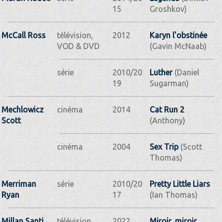
15
Groshkov)
McCall Ross
télévision,
2012
Karyn l'obstinée
VOD & DVD
(Gavin McNaab)
série
2010/20
Luther
(Daniel
19
Sugarman)
Mechlowicz
cinéma
2014
Cat Run 2
Scott
(Anthony)
cinéma
2004
Sex Trip
(Scott
Thomas)
Merriman
série
2010/20
Pretty Little Liars
Ryan
17
(Ian Thomas)
Millan Santi
télévision,
2022
Miroir, miroir