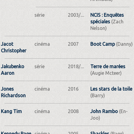
série
2003/....
NCIS : Enquêtes
spéciales
(Zach
Nelson)
Jacot
cinéma
2007
Boot Camp
(Danny)
Christopher
Jakubenko
série
2018/....
Terre de marées
Aaron
(Augie Mcteer)
Jones
cinéma
2016
Les stars de la toile
Richardson
(Barry)
Kang Tim
cinéma
2008
John Rambo
(En-
Joo)
Kennedy Page
cinéma
2005
Shackles
(Page)