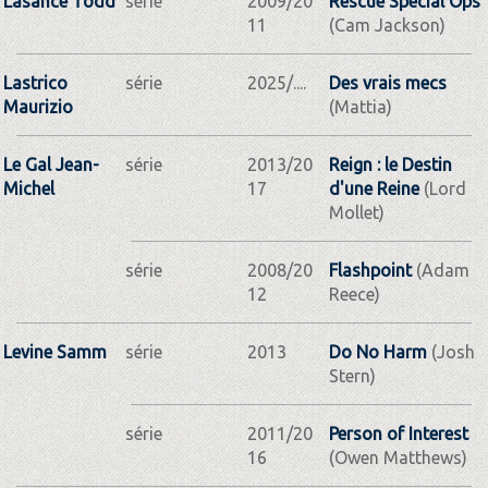
Lasance Todd
série
2009/20
Rescue Special Ops
11
(Cam Jackson)
Lastrico
série
2025/....
Des vrais mecs
Maurizio
(Mattia)
Le Gal Jean-
série
2013/20
Reign : le Destin
Michel
17
d'une Reine
(Lord
Mollet)
série
2008/20
Flashpoint
(Adam
12
Reece)
Levine Samm
série
2013
Do No Harm
(Josh
Stern)
série
2011/20
Person of Interest
16
(Owen Matthews)