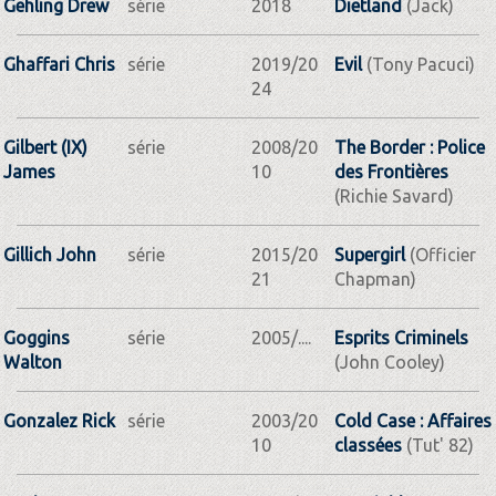
Gehling Drew
série
2018
Dietland
(Jack)
Ghaffari Chris
série
2019/20
Evil
(Tony Pacuci)
24
Gilbert (IX)
série
2008/20
The Border : Police
James
10
des Frontières
(Richie Savard)
Gillich John
série
2015/20
Supergirl
(Officier
21
Chapman)
Goggins
série
2005/....
Esprits Criminels
Walton
(John Cooley)
Gonzalez Rick
série
2003/20
Cold Case : Affaires
10
classées
(Tut' 82)