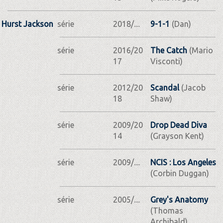
Hurst Jackson
série
2018/....
9-1-1
(Dan)
série
2016/20
The Catch
(Mario
17
Visconti)
série
2012/20
Scandal
(Jacob
18
Shaw)
série
2009/20
Drop Dead Diva
14
(Grayson Kent)
série
2009/....
NCIS : Los Angeles
(Corbin Duggan)
série
2005/....
Grey's Anatomy
(Thomas
Archibald)