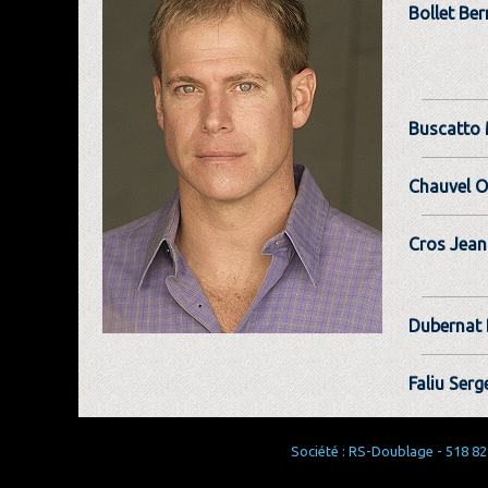
Bollet Be
Buscatto 
Chauvel Ol
Cros Jean
Dubernat
Faliu Serg
Société : RS-Doublage - 518 829