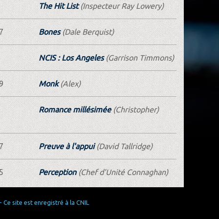
The Hit List
(Inspecteur Ray Lowery)
7
Bones
(Dale Berquist)
NCIS : Los Angeles
(Garrison Timmons)
9
Monk
(Alex)
Romance millésimée
(Christopher)
7
Preuve à l'appui
(David Tallridge)
5
Perception
(Chef d'Unité Connaghan)
Ce site est enregistré à la CNIL