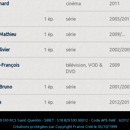
rnard
cinéma
2011
1 ép.
série
2005/201
Mathieu
1 ép.
série
2009/....
ivier
1 ép.
série
2002/200
-François
télévision, VOD &
2009
DVD
 Bruno
1 ép.
série
2001/200
e
1 ép.
série
2012/201
 593 RCS Saint-Quentin - SIRET : 518 829 593 00012 - Code APE-NAF : 62012 - 
Créations protégées par Copyright France Créé le 05/10/1999