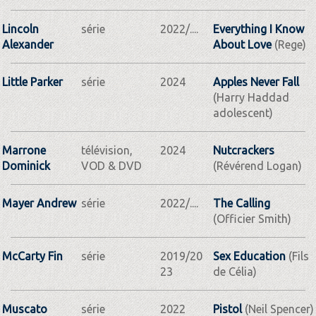
Lincoln
série
2022/....
Everything I Know
Alexander
About Love
(Rege)
Little Parker
série
2024
Apples Never Fall
(Harry Haddad
adolescent)
Marrone
télévision,
2024
Nutcrackers
Dominick
VOD & DVD
(Révérend Logan)
Mayer Andrew
série
2022/....
The Calling
(Officier Smith)
McCarty Fin
série
2019/20
Sex Education
(Fils
23
de Célia)
Muscato
série
2022
Pistol
(Neil Spencer)