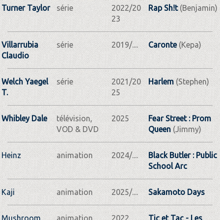
Turner Taylor
série
2022/20
Rap Sh!t
(Benjamin)
23
Villarrubia
série
2019/....
Caronte
(Kepa)
Claudio
Welch Yaegel
série
2021/20
Harlem
(Stephen)
T.
25
Whibley Dale
télévision,
2025
Fear Street : Prom
VOD & DVD
Queen
(Jimmy)
Heinz
animation
2024/....
Black Butler : Public
School Arc
Kaji
animation
2025/....
Sakamoto Days
Mushroom,
animation
2022
Tic et Tac - Les