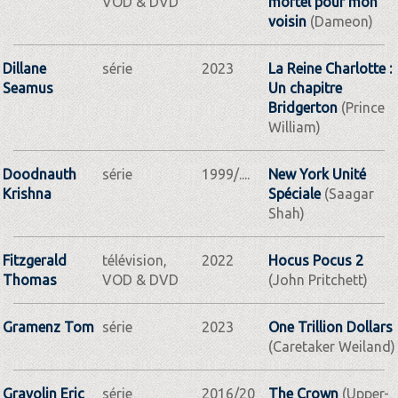
VOD & DVD
mortel pour mon
voisin
(Dameon)
Dillane
série
2023
La Reine Charlotte :
Seamus
Un chapitre
Bridgerton
(Prince
William)
Doodnauth
série
1999/....
New York Unité
Krishna
Spéciale
(Saagar
Shah)
Fitzgerald
télévision,
2022
Hocus Pocus 2
Thomas
VOD & DVD
(John Pritchett)
Gramenz Tom
série
2023
One Trillion Dollars
(Caretaker Weiland)
Gravolin Eric
série
2016/20
The Crown
(Upper-