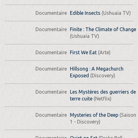
Documentaire
Edible Insects
(Ushuaïa TV)
Documentaire
Finite : The Climate of Change
(Ushuaïa TV)
Documentaire
First We Eat
(Arte)
Documentaire
Hillsong : A Megachurch
Exposed
(Discovery)
Documentaire
Les Mystères des guerriers de
terre cuite
(Netflix)
Documentaire
Mysteries of the Deep
(Saison
1 - Discovery)
Documentaire
Quiet on Set
(Drake Bell -