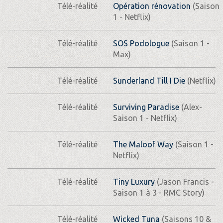
Télé-réalité
Opération rénovation
(Saison
1 - Netflix)
Télé-réalité
SOS Podologue
(Saison 1 -
Max)
Télé-réalité
Sunderland Till I Die
(Netflix)
Télé-réalité
Surviving Paradise
(Alex-
Saison 1 - Netflix)
Télé-réalité
The Maloof Way
(Saison 1 -
Netflix)
Télé-réalité
Tiny Luxury
(Jason Francis -
Saison 1 à 3 - RMC Story)
Télé-réalité
Wicked Tuna
(Saisons 10 &