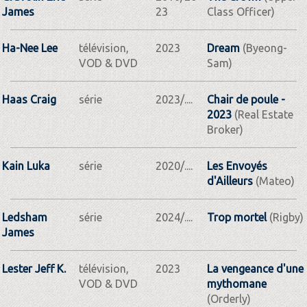
James
23
Class Officer)
Ha-Nee Lee
télévision,
2023
Dream
(Byeong-
VOD & DVD
Sam)
Haas Craig
série
2023/....
Chair de poule -
2023
(Real Estate
Broker)
Kain Luka
série
2020/....
Les Envoyés
d'Ailleurs
(Mateo)
Ledsham
série
2024/....
Trop mortel
(Rigby)
James
Lester Jeff K.
télévision,
2023
La vengeance d'une
VOD & DVD
mythomane
(Orderly)