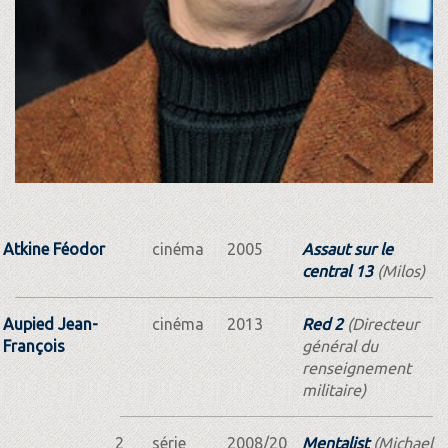
Atkine Féodor
cinéma
2005
Assaut sur le
central 13
(Milos)
Aupied Jean-
cinéma
2013
Red 2
(Directeur
François
général du
renseignement
militaire)
2
série
2008/20
Mentalist
(Michael