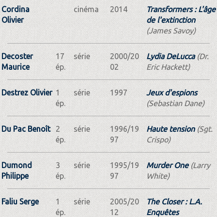
Cordina
cinéma
2014
Transformers : L'âge
Olivier
de l'extinction
(James Savoy)
Decoster
17
série
2000/20
Lydia DeLucca
(Dr.
Maurice
ép.
02
Eric Hackett)
Destrez Olivier
1
série
1997
Jeux d'espions
ép.
(Sebastian Dane)
Du Pac Benoît
2
série
1996/19
Haute tension
(Sgt.
ép.
97
Crispo)
Dumond
3
série
1995/19
Murder One
(Larry
Philippe
ép.
97
White)
Faliu Serge
1
série
2005/20
The Closer : L.A.
ép.
12
Enquêtes