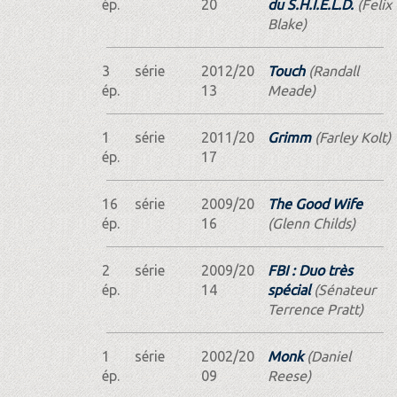
ép.
20
du S.H.I.E.L.D.
(Felix
Blake)
3
série
2012/20
Touch
(Randall
ép.
13
Meade)
1
série
2011/20
Grimm
(Farley Kolt)
ép.
17
16
série
2009/20
The Good Wife
ép.
16
(Glenn Childs)
2
série
2009/20
FBI : Duo très
ép.
14
spécial
(Sénateur
Terrence Pratt)
1
série
2002/20
Monk
(Daniel
ép.
09
Reese)