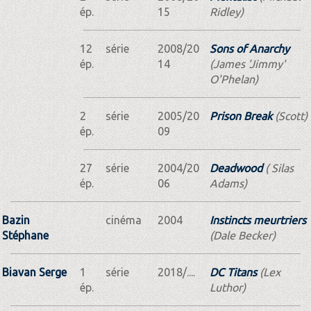
ép.
15
Ridley)
12
série
2008/20
Sons of Anarchy
ép.
14
(James 'Jimmy'
O'Phelan)
2
série
2005/20
Prison Break
(Scott)
ép.
09
27
série
2004/20
Deadwood
( Silas
ép.
06
Adams)
Bazin
cinéma
2004
Instincts meurtriers
Stéphane
(Dale Becker)
Biavan Serge
1
série
2018/....
DC Titans
(Lex
ép.
Luthor)