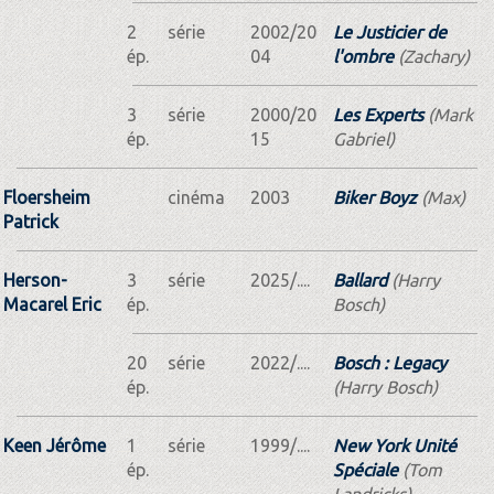
2
série
2002/20
Le Justicier de
ép.
04
l'ombre
(Zachary)
3
série
2000/20
Les Experts
(Mark
ép.
15
Gabriel)
Floersheim
cinéma
2003
Biker Boyz
(Max)
Patrick
Herson-
3
série
2025/....
Ballard
(Harry
Macarel Eric
ép.
Bosch)
20
série
2022/....
Bosch : Legacy
ép.
(Harry Bosch)
Keen Jérôme
1
série
1999/....
New York Unité
ép.
Spéciale
(Tom
Landricks)