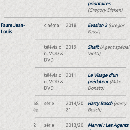
prioritaires
(Gregory Disken)
Faure Jean-
cinéma
2018
Evasion 2
(Gregor
Louis
Faust)
télévisio
2019
Shaft
(Agent spécial
n, VOD &
Vietti)
DVD
télévisio
2011
Le Visage d'un
n, VOD &
prédateur
(Mike
DVD
Donato)
68
série
2014/20
Harry Bosch
(Harry
ép.
21
Bosch)
2
série
2013/20
Marvel : Les Agents