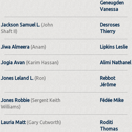
Geneugden
Vanessa
Jackson Samuel L.
(John
Desroses
Shaft II)
Thierry
Jiwa Almeera
(Anam)
Lipkins Leslie
Jogia Avan
(Karim Hassan)
Alimi Nathanel
Jones Leland L.
(Ron)
Rebbot
Jérôme
Jones Robbie
(Sergent Keith
Fédée Mike
Williams)
Lauria Matt
(Gary Cutworth)
Roditi
Thomas