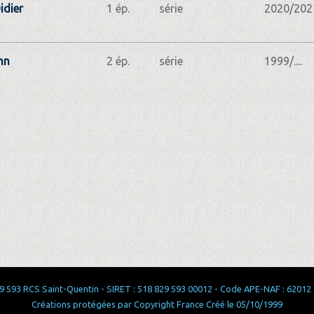
idier
1 ép.
série
2020/202
hn
2 ép.
série
1999/....
 593 RCS Saint-Quentin - SIRET : 518 829 593 00012 - Code APE-NAF : 62012 - 
Créations protégées par Copyright France Créé le 05/10/1999