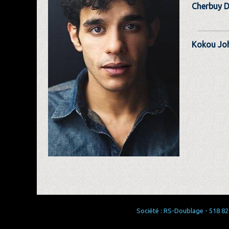
Cherbuy D
Kokou Jo
Société : RS-Doublage - 518 829