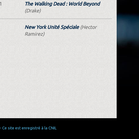
1
The Walking Dead : World Beyond
(Drake)
New York Unité Spéciale
(Hector
Ramirez)
Ce site est enregistré à la CNIL