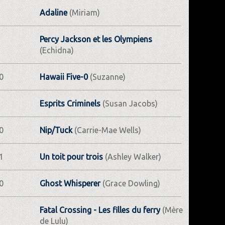
Adaline
(Miriam)
Percy Jackson et les Olympiens
(Echidna)
0
Hawaii Five-0
(Suzanne)
Esprits Criminels
(Susan Jacobs)
0
Nip/Tuck
(Carrie-Mae Wells)
1
Un toit pour trois
(Ashley Walker)
0
Ghost Whisperer
(Grace Dowling)
Fatal Crossing - Les filles du ferry
(Mère
de Lulu)