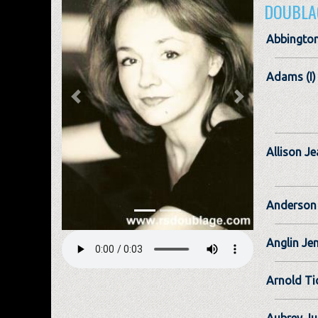
DOUBLA
Abbingto
Adams (I)
Previous
Next
Allison J
Anderson 
Anglin Jen
Arnold Ti