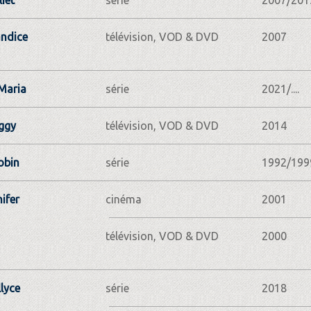
iet
série
2007/201
ndice
télévision, VOD & DVD
2007
Maria
série
2021/....
eggy
télévision, VOD & DVD
2014
obin
série
1992/199
ifer
cinéma
2001
télévision, VOD & DVD
2000
lyce
série
2018