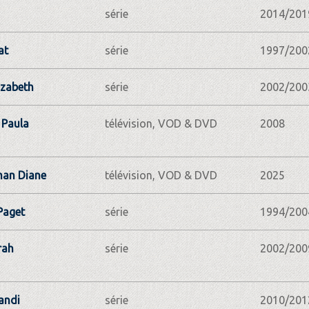
série
2014/201
at
série
1997/200
izabeth
série
2002/200
 Paula
télévision, VOD & DVD
2008
an Diane
télévision, VOD & DVD
2025
Paget
série
1994/200
rah
série
2002/200
andi
série
2010/201