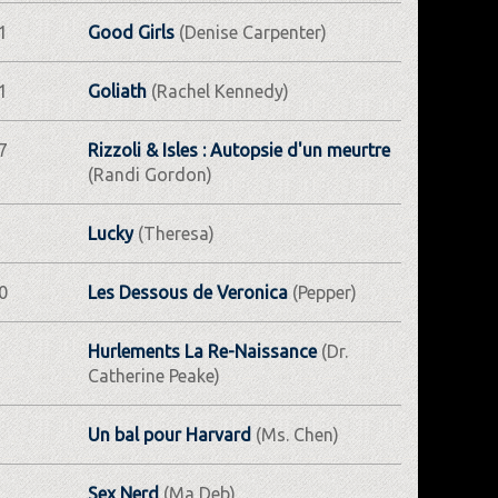
1
Good Girls
(Denise Carpenter)
1
Goliath
(Rachel Kennedy)
7
Rizzoli & Isles : Autopsie d'un meurtre
(Randi Gordon)
Lucky
(Theresa)
0
Les Dessous de Veronica
(Pepper)
Hurlements La Re-Naissance
(Dr.
Catherine Peake)
Un bal pour Harvard
(Ms. Chen)
Sex Nerd
(Ma Deb)