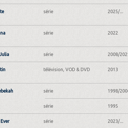
te
série
2025/....
ina
série
2022
Julia
série
2008/202
tin
télévision, VOD & DVD
2013
ebekah
série
1998/200
série
1995
 Ever
série
2023/....