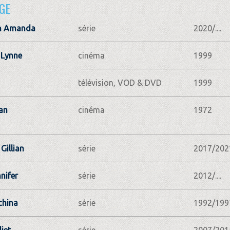
GE
n Amanda
série
2020/....
 Lynne
cinéma
1999
télévision, VOD & DVD
1999
ean
cinéma
1972
Gillian
série
2017/202
nifer
série
2012/....
china
série
1992/199