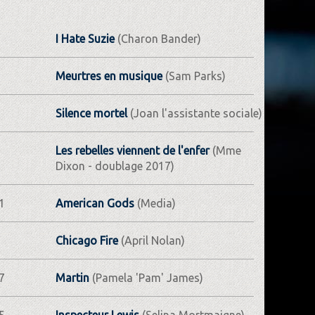
I Hate Suzie
(Charon Bander)
Meurtres en musique
(Sam Parks)
Silence mortel
(Joan l'assistante sociale)
Les rebelles viennent de l'enfer
(Mme
Dixon - doublage 2017)
1
American Gods
(Media)
Chicago Fire
(April Nolan)
7
Martin
(Pamela 'Pam' James)