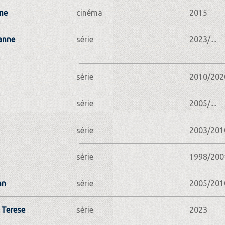
ne
cinéma
2015
anne
série
2023/....
série
2010/202
série
2005/....
série
2003/201
série
1998/200
nn
série
2005/201
 Terese
série
2023