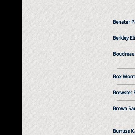
Benatar P
Berkley El
Boudreau
Box Worm
Brewster 
Brown Sa
Burruss K