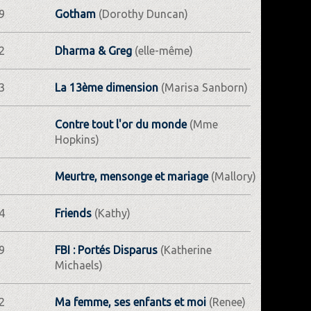
9
Gotham
(Dorothy Duncan)
2
Dharma & Greg
(elle-même)
3
La 13ème dimension
(Marisa Sanborn)
Contre tout l'or du monde
(Mme
Hopkins)
Meurtre, mensonge et mariage
(Mallory)
4
Friends
(Kathy)
9
FBI : Portés Disparus
(Katherine
Michaels)
2
Ma femme, ses enfants et moi
(Renee)