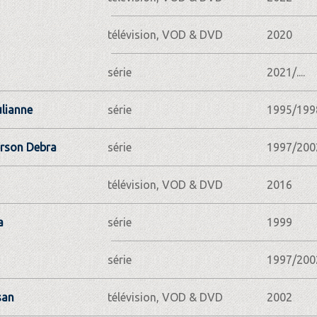
télévision, VOD & DVD
2020
série
2021/....
ulianne
série
1995/199
erson Debra
série
1997/200
télévision, VOD & DVD
2016
a
série
1999
série
1997/200
san
télévision, VOD & DVD
2002