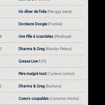
Un dîner de folie
(Fée gay mère)
Docteure Doogie
(Frankie)
8
Une fille à scandales
(Pénélope)
2
Dharma & Greg
(Marilyn Peters)
Grease Live !
(Vi)
Père malgré tout
(Carlene Carlon)
2
Dharma & Greg
(Barbara)
Coeurs coupables
(Cameron Marks)