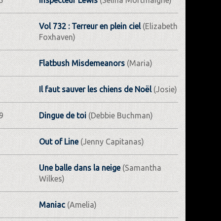
5
Inspecteur Lewis
(Selina Mortmaigne)
Vol 732 : Terreur en plein ciel
(Elizabeth
Foxhaven)
Flatbush Misdemeanors
(Maria)
Il faut sauver les chiens de Noël
(Josie)
9
Dingue de toi
(Debbie Buchman)
Out of Line
(Jenny Capitanas)
Une balle dans la neige
(Samantha
Wilkes)
Maniac
(Amelia)