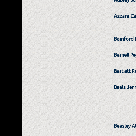
Aubrey Jul
Azzara Ca
Bamford 
Barnell P
Bartlett R
Beals Jenn
Beasley Al