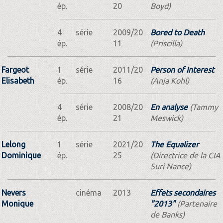
ép.
20
Boyd)
4
série
2009/20
Bored to Death
ép.
11
(Priscilla)
Fargeot
1
série
2011/20
Person of Interest
Elisabeth
ép.
16
(Anja Kohl)
4
série
2008/20
En analyse
(Tammy
ép.
21
Meswick)
Lelong
1
série
2021/20
The Equalizer
Dominique
ép.
25
(Directrice de la CIA
Suri Nance)
Nevers
cinéma
2013
Effets secondaires
Monique
"2013"
(Partenaire
de Banks)