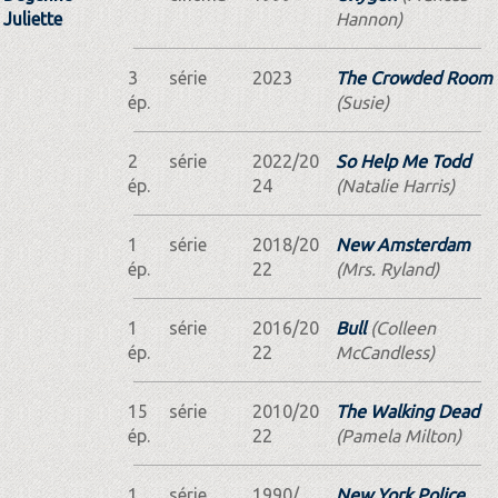
Juliette
Hannon)
3
série
2023
The Crowded Room
ép.
(Susie)
2
série
2022/20
So Help Me Todd
ép.
24
(Natalie Harris)
1
série
2018/20
New Amsterdam
ép.
22
(Mrs. Ryland)
1
série
2016/20
Bull
(Colleen
ép.
22
McCandless)
15
série
2010/20
The Walking Dead
ép.
22
(Pamela Milton)
1
série
1990/....
New York Police