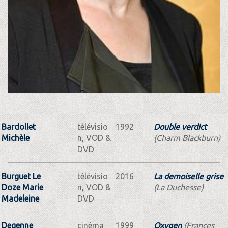
Bardollet
télévisio
1992
Double verdict
Michèle
n, VOD &
(Charm Blackburn)
DVD
Burguet Le
télévisio
2016
La demoiselle grise
Doze Marie
n, VOD &
(La Duchesse)
Madeleine
DVD
Degenne
cinéma
1999
Oxygen
(Frances