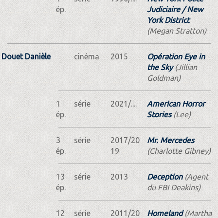
ép.
Judiciaire / New
York District
(Megan Stratton)
Douet Danièle
cinéma
2015
Opération Eye in
the Sky
(Jillian
Goldman)
1
série
2021/....
American Horror
ép.
Stories
(Lee)
3
série
2017/20
Mr. Mercedes
ép.
19
(Charlotte Gibney)
13
série
2013
Deception
(Agent
ép.
du FBI Deakins)
12
série
2011/20
Homeland
(Martha