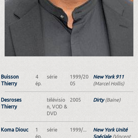
Buisson
4
série
1999/20
New York 911
Thierry
ép.
05
(Marcel Hollis)
Desroses
télévisio
2005
Dirty
(Baine)
Thierry
n, VOD &
DVD
Koma Diouc
1
série
1999/....
New York Unité
ép.
Spéciale
(Vincent