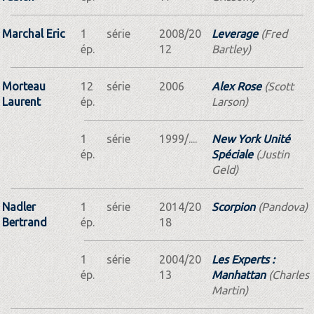
Marchal Eric
1
série
2008/20
Leverage
(Fred
ép.
12
Bartley)
Morteau
12
série
2006
Alex Rose
(Scott
Laurent
ép.
Larson)
1
série
1999/....
New York Unité
ép.
Spéciale
(Justin
Geld)
Nadler
1
série
2014/20
Scorpion
(Pandova)
Bertrand
ép.
18
1
série
2004/20
Les Experts :
ép.
13
Manhattan
(Charles
Martin)