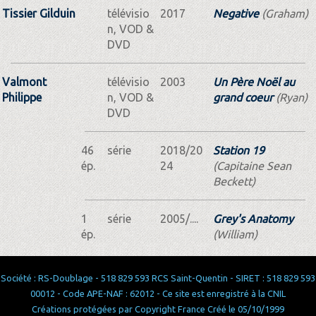
Tissier Gilduin
télévisio
2017
Negative
(Graham)
n, VOD &
DVD
Valmont
télévisio
2003
Un Père Noël au
Philippe
n, VOD &
grand coeur
(Ryan)
DVD
46
série
2018/20
Station 19
ép.
24
(Capitaine Sean
Beckett)
1
série
2005/....
Grey's Anatomy
ép.
(William)
Société : RS-Doublage - 518 829 593 RCS Saint-Quentin - SIRET : 518 829 593
00012 - Code APE-NAF : 62012 - Ce site est enregistré à la CNIL
Créations protégées par Copyright France Créé le 05/10/1999