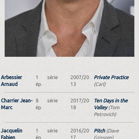
Arbessier
1
série
2007/20
Private Practice
Arnaud
ép.
13
(Carl)
Charrier Jean-
8
série
2017/20
Ten Days in the
Marc
ép.
18
Valley
(Tom
Petrovich)
Jacquelin
1
série
2016/20
Pitch
(Dave
Fabien
ép.
17
Grissom)