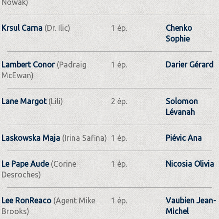
Nowak)
Krsul Carna
(Dr. Ilic)
1 ép.
Chenko
Sophie
Lambert Conor
(Padraig
1 ép.
Darier Gérard
McEwan)
Lane Margot
(Lili)
2 ép.
Solomon
Lévanah
Laskowska Maja
(Irina Safina)
1 ép.
Piévic Ana
Le Pape Aude
(Corine
1 ép.
Nicosia Olivia
Desroches)
Lee RonReaco
(Agent Mike
1 ép.
Vaubien Jean-
Brooks)
Michel