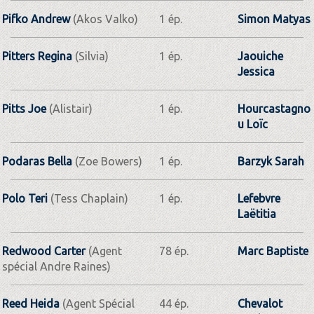
Pifko Andrew
(Akos Valko)
1 ép.
Simon Matyas
Pitters Regina
(Silvia)
1 ép.
Jaouiche
Jessica
Pitts Joe
(Alistair)
1 ép.
Hourcastagno
u Loïc
Podaras Bella
(Zoe Bowers)
1 ép.
Barzyk Sarah
Polo Teri
(Tess Chaplain)
1 ép.
Lefebvre
Laëtitia
Redwood Carter
(Agent
78 ép.
Marc Baptiste
spécial Andre Raines)
Reed Heida
(Agent Spécial
44 ép.
Chevalot