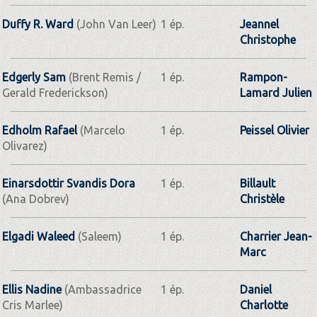
Duffy R. Ward
(John Van Leer)
1 ép.
Jeannel
Christophe
Edgerly Sam
(Brent Remis /
1 ép.
Rampon-
Gerald Frederickson)
Lamard Julien
Edholm Rafael
(Marcelo
1 ép.
Peissel Olivier
Olivarez)
Einarsdottir Svandis Dora
1 ép.
Billault
(Ana Dobrev)
Christèle
Elgadi Waleed
(Saleem)
1 ép.
Charrier Jean-
Marc
Ellis Nadine
(Ambassadrice
1 ép.
Daniel
Cris Marlee)
Charlotte