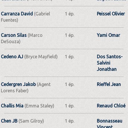
Carranza David
(Gabriel
1 ép.
Peissel Olivier
Fuentes)
Carson Silas
(Marco
1 ép.
Yami Omar
DeSouza)
Cedeno AJ
(Bryce Mayfield)
1 ép.
Dos Santos-
Salvini
Jonathan
Cedergren Jakob
(Agent
1 ép.
Rieffel Jean
Lorens Faber)
Challis Mia
(Emma Staley)
1 ép.
Renaud Chloé
Chen JB
(Sam Gilroy)
1 ép.
Bonnasseau
Vincent