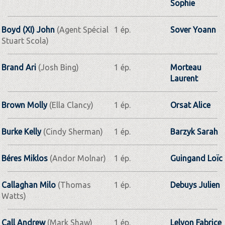
Sophie
Boyd (XI) John
(Agent Spécial
1 ép.
Sover Yoann
Stuart Scola)
Brand Ari
(Josh Bing)
1 ép.
Morteau
Laurent
Brown Molly
(Ella Clancy)
1 ép.
Orsat Alice
Burke Kelly
(Cindy Sherman)
1 ép.
Barzyk Sarah
Béres Miklos
(Andor Molnar)
1 ép.
Guingand Loïc
Callaghan Milo
(Thomas
1 ép.
Debuys Julien
Watts)
Call Andrew
(Mark Shaw)
1 ép.
Lelyon Fabrice