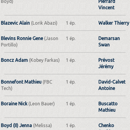
Boyd)
Pierrard
Vincent
Blazevic Alain
(Lorik Abazi)
1 ép.
Walker Thierry
Blevins Ronnie Gene
(Jason
1 ép.
Demarsan
Portillo)
Swan
Boncz Adam
(Kobey Farkas)
1 ép.
Prévost
Jérémy
Bonnefont Mathieu
(FBC
1 ép.
David-Calvet
Tech)
Antoine
Boraine Nick
(Leon Bauer)
1 ép.
Buscatto
Mathieu
Boyd (II) Jenna
(Melissa)
1 ép.
Chenko