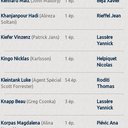
Kennard Matt
(John Mallory)
1 ép.
Béja Xavier
Khanjanpour Hadi
(Alireza
1 ép.
Rieffel Jean
Soltani)
Kiefer Vinzenz
(Patrick Jans)
1 ép.
Lassère
Yannick
Kingo Nicklas
(Karlsson)
1 ép.
Helpiquet
Nicolas
Kleintank Luke
(Agent Spécial
54 ép.
Roditi
Scott Forrester)
Thomas
Knapp Beau
(Greg Csonka)
3 ép.
Lassère
Yannick
Korpas Magdalena
(Alina
1 ép.
Piévic Ana