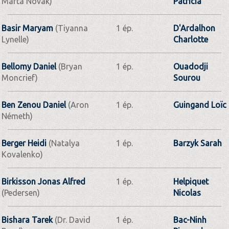
Marta Novak)
Patricia
Basir Maryam
(Tiyanna
1 ép.
D'Ardalhon
Lynelle)
Charlotte
Bellomy Daniel
(Bryan
1 ép.
Ouadodji
Moncrief)
Sourou
Ben Zenou Daniel
(Aron
1 ép.
Guingand Loïc
Németh)
Berger Heidi
(Natalya
1 ép.
Barzyk Sarah
Kovalenko)
Birkisson Jonas Alfred
1 ép.
Helpiquet
(Pedersen)
Nicolas
Bishara Tarek
(Dr. David
1 ép.
Bac-Ninh