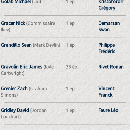
Golab Michael
(Jiri)
1 ép.
Kristoforoff
Grégory
Gracer Nick
(Commissaire
1 ép.
Demarsan
Iliev)
Swan
Grandillo Sean
(Mark Devlin)
1 ép.
Philippe
Frédéric
Gravolin Eric James
(Kyle
33 ép.
Rivet Ronan
Cartwright)
Grenier Zach
(Graham
1 ép.
Vincent
Simons)
Franck
Gridley David
(Jordan
1 ép.
Faure Léo
Lockhart)