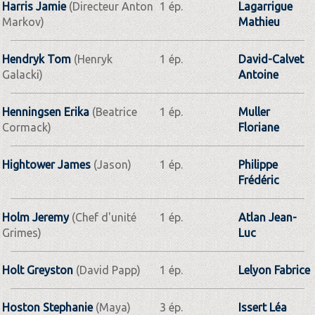
Harris Jamie
(Directeur Anton
1 ép.
Lagarrigue
Markov)
Mathieu
Hendryk Tom
(Henryk
1 ép.
David-Calvet
Galacki)
Antoine
Henningsen Erika
(Beatrice
1 ép.
Muller
Cormack)
Floriane
Hightower James
(Jason)
1 ép.
Philippe
Frédéric
Holm Jeremy
(Chef d'unité
1 ép.
Atlan Jean-
Grimes)
Luc
Holt Greyston
(David Papp)
1 ép.
Lelyon Fabrice
Hoston Stephanie
(Maya)
3 ép.
Issert Léa