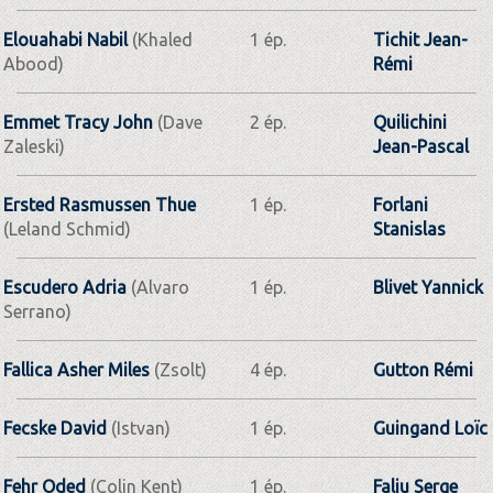
Elouahabi Nabil
(Khaled
1 ép.
Tichit Jean­-
Abood)
Rémi
Emmet Tracy John
(Dave
2 ép.
Quilichini
Zaleski)
Jean-Pascal
Ersted Rasmussen Thue
1 ép.
Forlani
(Leland Schmid)
Stanislas
Escudero Adria
(Alvaro
1 ép.
Blivet Yannick
Serrano)
Fallica Asher Miles
(Zsolt)
4 ép.
Gutton Rémi
Fecske David
(Istvan)
1 ép.
Guingand Loïc
Fehr Oded
(Colin Kent)
1 ép.
Faliu Serge