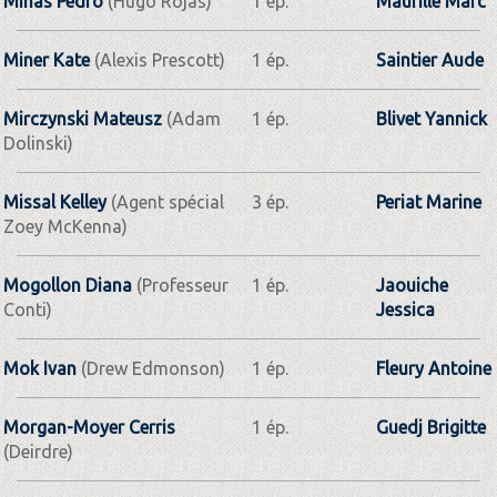
Minas Pedro
(Hugo Rojas)
1 ép.
Maurille Marc
Miner Kate
(Alexis Prescott)
1 ép.
Saintier Aude
Mirczynski Mateusz
(Adam
1 ép.
Blivet Yannick
Dolinski)
Missal Kelley
(Agent spécial
3 ép.
Periat Marine
Zoey McKenna)
Mogollon Diana
(Professeur
1 ép.
Jaouiche
Conti)
Jessica
Mok Ivan
(Drew Edmonson)
1 ép.
Fleury Antoine
Morgan-Moyer Cerris
1 ép.
Guedj Brigitte
(Deirdre)