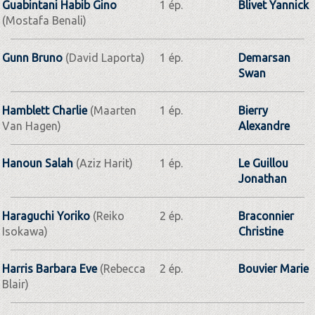
Guabintani Habib Gino
1 ép.
Blivet Yannick
(Mostafa Benali)
Gunn Bruno
(David Laporta)
1 ép.
Demarsan
Swan
Hamblett Charlie
(Maarten
1 ép.
Bierry
Van Hagen)
Alexandre
Hanoun Salah
(Aziz Harit)
1 ép.
Le Guillou
Jonathan
Haraguchi Yoriko
(Reiko
2 ép.
Braconnier
Isokawa)
Christine
Harris Barbara Eve
(Rebecca
2 ép.
Bouvier Marie
Blair)