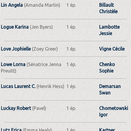
Lin Angela
(Amanda Martin)
1 ép.
Billault
Christèle
Logue Karina
(Jen Byers)
1 ép.
Lambotte
Jessie
Love Jophielle
(Zoey Greer)
1 ép.
Vigne Cécile
Lowe Lorna
(Sénatrice Jenna
1 ép.
Chenko
Preuitt)
Sophie
Lucas Laurent C.
(Henrik Hess)
1 ép.
Demarsan
Swan
Luckay Robert
(Pavel)
1 ép.
Chometowski
Igor
Lutz Erica
(Emma Healy)
1 ép.
Kartner