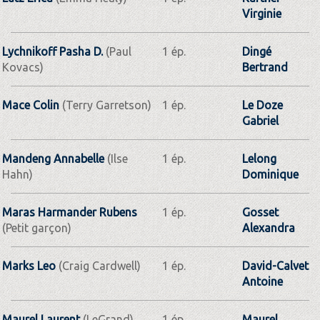
Virginie
Lychnikoff Pasha D.
(Paul
1 ép.
Dingé
Kovacs)
Bertrand
Mace Colin
(Terry Garretson)
1 ép.
Le Doze
Gabriel
Mandeng Annabelle
(Ilse
1 ép.
Lelong
Hahn)
Dominique
Maras Harmander Rubens
1 ép.
Gosset
(Petit garçon)
Alexandra
Marks Leo
(Craig Cardwell)
1 ép.
David-Calvet
Antoine
Maurel Laurent
(LeGrand)
1 ép.
Maurel