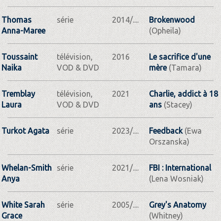
Thomas
série
2014/....
Brokenwood
Anna-Maree
(Opheila)
Toussaint
télévision,
2016
Le sacrifice d'une
Naika
VOD & DVD
mère
(Tamara)
Tremblay
télévision,
2021
Charlie, addict à 18
Laura
VOD & DVD
ans
(Stacey)
Turkot Agata
série
2023/....
Feedback
(Ewa
Orszanska)
Whelan-Smith
série
2021/....
FBI : International
Anya
(Lena Wosniak)
White Sarah
série
2005/....
Grey's Anatomy
Grace
(Whitney)