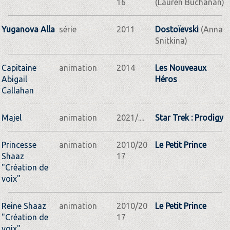
16
(Lauren Buchanan)
Yuganova Alla
série
2011
Dostoïevski
(Anna
Snitkina)
Capitaine
animation
2014
Les Nouveaux
Abigail
Héros
Callahan
Majel
animation
2021/....
Star Trek : Prodigy
Princesse
animation
2010/20
Le Petit Prince
Shaaz
17
"Création de
voix"
Reine Shaaz
animation
2010/20
Le Petit Prince
"Création de
17
voix"