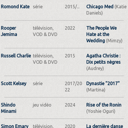
Romond Kate
série
2015/...
Chicago Med
(Katie
Daniels)
Rooper
télévision,
2022
The People We
Jemima
VOD & DVD
Hate at the
Wedding
(Mimzy)
Russell Charlie
télévision,
2015
Agatha Christie :
VOD & DVD
Dix petits nègres
(Audrey)
Scott Kelsey
série
2017/20
Dynastie "2017"
22
(Martina)
Shindo
jeu vidéo
2024
Rise of the Ronin
Minami
(Yoshie Oguri)
Simon Emary
télévision,
2020
La dernière danse