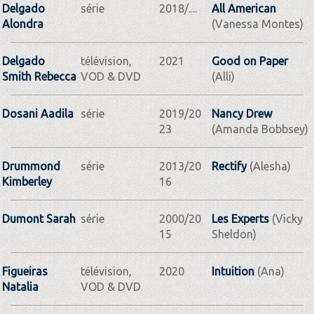
Delgado
série
2018/....
All American
Alondra
(Vanessa Montes)
Delgado
télévision,
2021
Good on Paper
Smith Rebecca
VOD & DVD
(Alli)
Dosani Aadila
série
2019/20
Nancy Drew
23
(Amanda Bobbsey)
Drummond
série
2013/20
Rectify
(Alesha)
Kimberley
16
Dumont Sarah
série
2000/20
Les Experts
(Vicky
15
Sheldon)
Figueiras
télévision,
2020
Intuition
(Ana)
Natalia
VOD & DVD