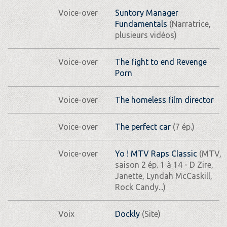
Voice-over
Suntory Manager
Fundamentals
(Narratrice,
plusieurs vidéos)
Voice-over
The fight to end Revenge
Porn
Voice-over
The homeless film director
Voice-over
The perfect car
(7 ép.)
Voice-over
Yo ! MTV Raps Classic
(MTV,
saison 2 ép. 1 à 14 - D Zire,
Janette, Lyndah McCaskill,
Rock Candy...)
Voix
Dockly
(Site)