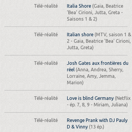
Télé-réalité
Italia Shore
(Gaia, Beatrice
'Bea' Cirioni, Jutta, Greta -
Saisons 1 & 2)
Télé-réalité
Italian shore
(MTV, saison 1 &
2 - Gaia, Beatrice 'Bea' Cirioni,
Jutta, Greta)
Télé-réalité
Josh Gates aux frontières du
réel
(Anna, Andrea, Sherry,
Lorraine, Amy, Jemma,
Marion)
Télé-réalité
Love is blind Germany
(Netflix
- ép. 7, 8, 9 - Miriam, Juliana)
Télé-réalité
Revenge Prank with DJ Pauly
D & Vinny
(13 ép.)