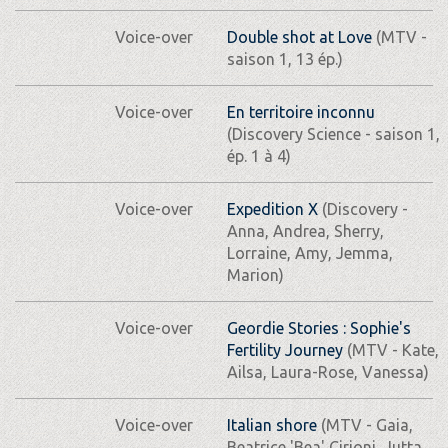
Voice-over
Double shot at Love
(MTV -
saison 1, 13 ép.)
Voice-over
En territoire inconnu
(Discovery Science - saison 1,
ép. 1 à 4)
Voice-over
Expedition X
(Discovery -
Anna, Andrea, Sherry,
Lorraine, Amy, Jemma,
Marion)
Voice-over
Geordie Stories : Sophie's
Fertility Journey
(MTV - Kate,
Ailsa, Laura-Rose, Vanessa)
Voice-over
Italian shore
(MTV - Gaia,
Beatrice 'Bea' Cirioni, Jutta,