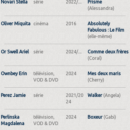
Novari Stella
série
2022/....
Prisme
(Alessandra)
Oliver Miquita
cinéma
2016
Absolutely
Fabulous : Le Film
(elle-même)
Or Swell Ariel
série
2024/....
Comme deux frères
(Coral)
Ownbey Erin
télévision,
2024
Mes deux maris
VOD & DVD
(Cherry)
Perez Jamie
série
2021/20
Walker
(Angela)
24
Perlinska
télévision,
2024
Boxeur
(Gabi)
Magdalena
VOD & DVD