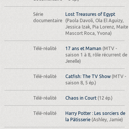
Série
Lost Treasures of Egypt
documentaire
(Paola Davoli, Ola El Aguizy,
Jessica Izak, Pia Lorenz, Maite
Mascort Roca, Yvona)
Télé-réalité
17 ans et Maman
(MTV -
saison 1 à 8, rôle récurrent de
Jenelle)
Télé-réalité
Catfish: The TV Show
(MTV -
saison 8, 5 ép.)
Télé-réalité
Chaos in Court
(12 ép.)
Télé-réalité
Harry Potter : Les sorciers de
la Pâtisserie
(Ashley, Jamie)