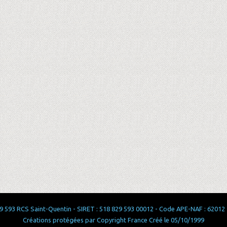
 593 RCS Saint-Quentin - SIRET : 518 829 593 00012 - Code APE-NAF : 62012 - 
Créations protégées par Copyright France Créé le 05/10/1999