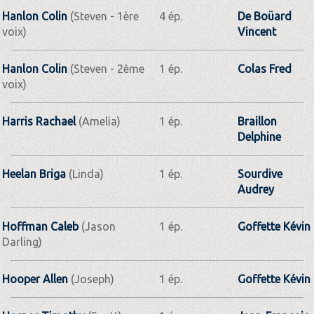
Hanlon Colin
(Steven - 1ère
4 ép.
De Boüard
voix)
Vincent
Hanlon Colin
(Steven - 2ème
1 ép.
Colas Fred
voix)
Harris Rachael
(Amelia)
1 ép.
Braillon
Delphine
Heelan Briga
(Linda)
1 ép.
Sourdive
Audrey
Hoffman Caleb
(Jason
1 ép.
Goffette Kévin
Darling)
Hooper Allen
(Joseph)
1 ép.
Goffette Kévin