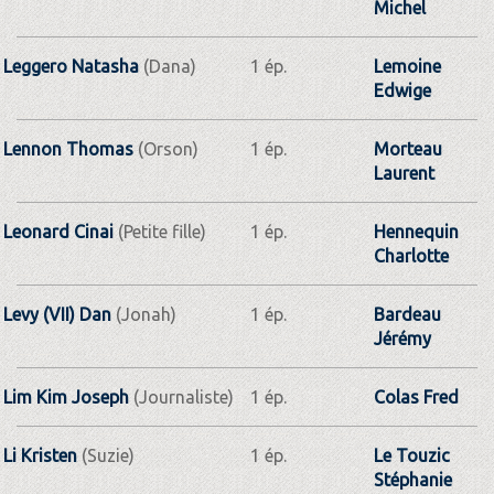
Michel
Leggero Natasha
(Dana)
1 ép.
Lemoine
Edwige
Lennon Thomas
(Orson)
1 ép.
Morteau
Laurent
Leonard Cinai
(Petite fille)
1 ép.
Hennequin
Charlotte
Levy (VII) Dan
(Jonah)
1 ép.
Bardeau
Jérémy
Lim Kim Joseph
(Journaliste)
1 ép.
Colas Fred
Li Kristen
(Suzie)
1 ép.
Le Touzic
Stéphanie