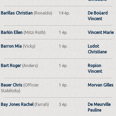
Barillas Christian
(Ronaldo)
14 ép.
De Boüard
Vincent
Barkin Ellen
(Mitzi Roth)
1 ép.
Vincent Marie
Barron Mia
(Vicky)
1 ép.
Ludot
Christiane
Bart Roger
(Anders)
1 ép.
Ropion
Vincent
Bauer Chris
(Officier
1 ép.
Morvan Gilles
Stablitzky)
Bay Jones Rachel
(Farrah)
3 ép.
De Meurville
Pauline