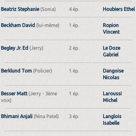
Beatriz Stephanie
(Sonia)
4 ép.
Houbiers Ethel
Beckham David
(lui-même)
1 ép.
Ropion
Vincent
Begley Jr. Ed
(Jerry)
2 ép.
Le Doze
Gabriel
Berklund Tom
(Policier)
1 ép.
Dangoise
Nicolas
Besser Matt
(Jerry - 3ème
1 ép.
Laroussi
voix)
Michel
Bhimani Anjali
(Nina Patel)
3 ép.
Langlois
Isabelle