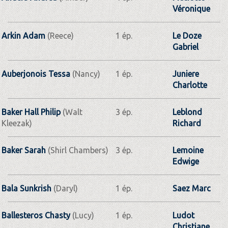
Véronique
Arkin Adam
(Reece)
1 ép.
Le Doze
Gabriel
Auberjonois Tessa
(Nancy)
1 ép.
Juniere
Charlotte
Baker Hall Philip
(Walt
3 ép.
Leblond
Kleezak)
Richard
Baker Sarah
(Shirl Chambers)
3 ép.
Lemoine
Edwige
Bala Sunkrish
(Daryl)
1 ép.
Saez Marc
Ballesteros Chasty
(Lucy)
1 ép.
Ludot
Christiane