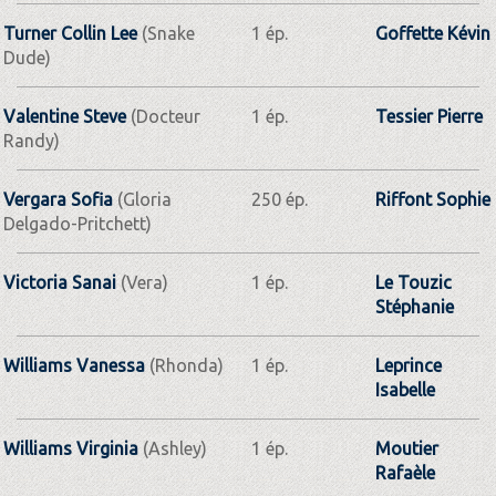
Turner Collin Lee
(Snake
1 ép.
Goffette Kévin
Dude)
Valentine Steve
(Docteur
1 ép.
Tessier Pierre
Randy)
Vergara Sofia
(Gloria
250 ép.
Riffont Sophie
Delgado-Pritchett)
Victoria Sanai
(Vera)
1 ép.
Le Touzic
Stéphanie
Williams Vanessa
(Rhonda)
1 ép.
Leprince
Isabelle
Williams Virginia
(Ashley)
1 ép.
Moutier
Rafaèle