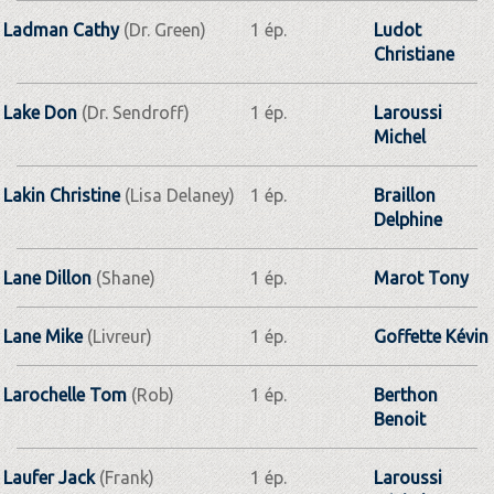
Ladman Cathy
(Dr. Green)
1 ép.
Ludot
Christiane
Lake Don
(Dr. Sendroff)
1 ép.
Laroussi
Michel
Lakin Christine
(Lisa Delaney)
1 ép.
Braillon
Delphine
Lane Dillon
(Shane)
1 ép.
Marot Tony
Lane Mike
(Livreur)
1 ép.
Goffette Kévin
Larochelle Tom
(Rob)
1 ép.
Berthon
Benoit
Laufer Jack
(Frank)
1 ép.
Laroussi