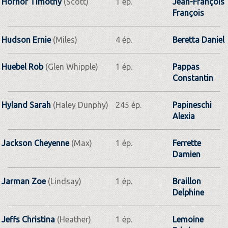
Hornor Timothy
(Scott)
1 ép.
Jean-François
François
Hudson Ernie
(Miles)
4 ép.
Beretta Daniel
Huebel Rob
(Glen Whipple)
1 ép.
Pappas
Constantin
Hyland Sarah
(Haley Dunphy)
245 ép.
Papineschi
Alexia
Jackson Cheyenne
(Max)
1 ép.
Ferrette
Damien
Jarman Zoe
(Lindsay)
1 ép.
Braillon
Delphine
Jeffs Christina
(Heather)
1 ép.
Lemoine