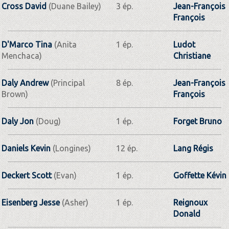
Cross David
(Duane Bailey)
3 ép.
Jean-François
François
D'Marco Tina
(Anita
1 ép.
Ludot
Menchaca)
Christiane
Daly Andrew
(Principal
8 ép.
Jean-François
Brown)
François
Daly Jon
(Doug)
1 ép.
Forget Bruno
Daniels Kevin
(Longines)
12 ép.
Lang Régis
Deckert Scott
(Evan)
1 ép.
Goffette Kévin
Eisenberg Jesse
(Asher)
1 ép.
Reignoux
Donald