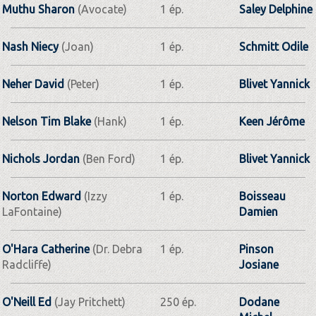
Muthu Sharon
(Avocate)
1 ép.
Saley Delphine
Nash Niecy
(Joan)
1 ép.
Schmitt Odile
Neher David
(Peter)
1 ép.
Blivet Yannick
Nelson Tim Blake
(Hank)
1 ép.
Keen Jérôme
Nichols Jordan
(Ben Ford)
1 ép.
Blivet Yannick
Norton Edward
(Izzy
1 ép.
Boisseau
LaFontaine)
Damien
O'Hara Catherine
(Dr. Debra
1 ép.
Pinson
Radcliffe)
Josiane
O'Neill Ed
(Jay Pritchett)
250 ép.
Dodane