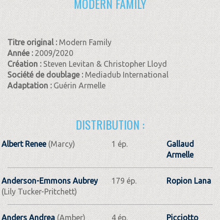
MODERN FAMILY
Titre original :
Modern Family
Année :
2009/2020
Création :
Steven Levitan & Christopher Lloyd
Société de doublage :
Mediadub International
Adaptation :
Guérin Armelle
DISTRIBUTION :
Albert Renee
(Marcy)
1 ép.
Gallaud
Armelle
Anderson-Emmons Aubrey
179 ép.
Ropion Lana
(Lily Tucker-Pritchett)
Anders Andrea
(Amber)
4 ép.
Picciotto