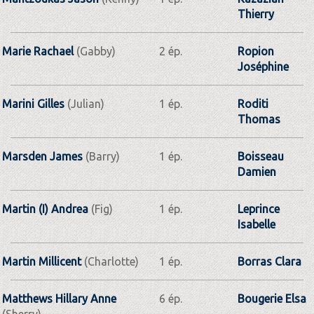
Thierry
Marie Rachael
(Gabby)
2 ép.
Ropion
Joséphine
Marini Gilles
(Julian)
1 ép.
Roditi
Thomas
Marsden James
(Barry)
1 ép.
Boisseau
Damien
Martin (I) Andrea
(Fig)
1 ép.
Leprince
Isabelle
Martin Millicent
(Charlotte)
1 ép.
Borras Clara
Matthews Hillary Anne
6 ép.
Bougerie Elsa
(Sherry)