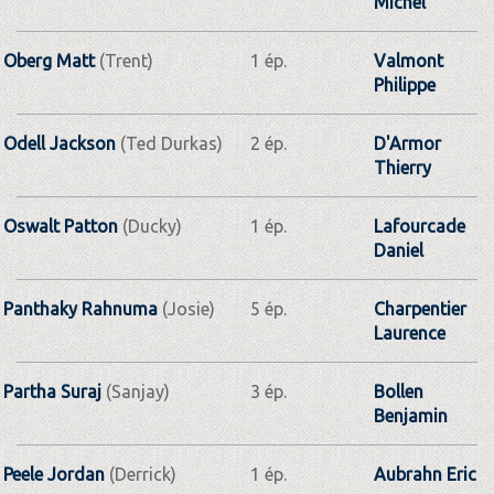
Michel
Oberg Matt
(Trent)
1 ép.
Valmont
Philippe
Odell Jackson
(Ted Durkas)
2 ép.
D'Armor
Thierry
Oswalt Patton
(Ducky)
1 ép.
Lafourcade
Daniel
Panthaky Rahnuma
(Josie)
5 ép.
Charpentier
Laurence
Partha Suraj
(Sanjay)
3 ép.
Bollen
Benjamin
Peele Jordan
(Derrick)
1 ép.
Aubrahn Eric