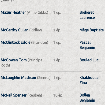
Mazur Heather
(Anne Gibbs)
1 ép.
Breheret
Laurence
McCarthy Cullen
(Ridley)
1 ép.
Mège Baptiste
McClintock Eddie
(Brandon)
1 ép.
Pascal
Benjamin
McGowan Tom
(Principal
1 ép.
Boulad Luc
Roth)
McLaughlin Madison
(Sienna)
1 ép.
Khakhoulia
Zina
McNeil Spenser
(Reuben)
10 ép.
Bollen
Benjamin