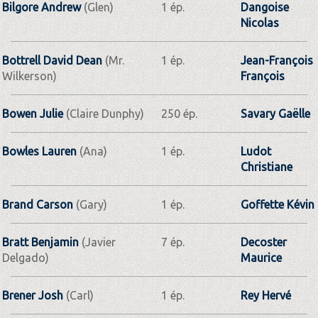
Bilgore Andrew
(Glen)
1 ép.
Dangoise
Nicolas
Bottrell David Dean
(Mr.
1 ép.
Jean-François
Wilkerson)
François
Bowen Julie
(Claire Dunphy)
250 ép.
Savary Gaëlle
Bowles Lauren
(Ana)
1 ép.
Ludot
Christiane
Brand Carson
(Gary)
1 ép.
Goffette Kévin
Bratt Benjamin
(Javier
7 ép.
Decoster
Delgado)
Maurice
Brener Josh
(Carl)
1 ép.
Rey Hervé