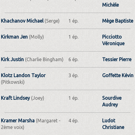
Michèle
Khachanov Michael
(Serge)
1 ép.
Mège Baptiste
Kirkman Jen
(Molly)
1 ép.
Picciotto
Véronique
Kirk Justin
(Charlie Bingham)
6 ép.
Tessier Pierre
Klotz Landon Taylor
3 ép.
Goffette Kévin
(Pitkowski)
Kraft Lindsey
(Joey)
1 ép.
Sourdive
Audrey
Kramer Marsha
(Margaret -
4 ép.
Ludot
2ème voix)
Christiane