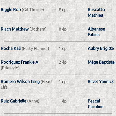
Riggle Rob
(Gil Thorpe)
8 ép.
Buscatto
Mathieu
Risch Matthew
(Jotham)
8 ép.
Albanese
Fabien
Rocha Kali
(Party Planner)
1 ép.
Aubry Brigitte
Rodriguez Frankie A.
2 ép.
Mège Baptiste
(Eduardo)
Romero Wilson Greg
(Head
1 ép.
Blivet Yannick
Elf)
Ruiz Gabrielle
(Anne)
1 ép.
Pascal
Caroline