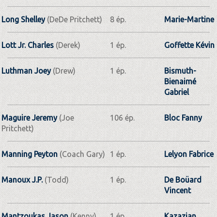
Long Shelley
(DeDe Pritchett)
8 ép.
Marie-Martine
Lott Jr. Charles
(Derek)
1 ép.
Goffette Kévin
Luthman Joey
(Drew)
1 ép.
Bismuth-
Bienaimé
Gabriel
Maguire Jeremy
(Joe
106 ép.
Bloc Fanny
Pritchett)
Manning Peyton
(Coach Gary)
1 ép.
Lelyon Fabrice
Manoux J.P.
(Todd)
1 ép.
De Boüard
Vincent
Mantzoukas Jason
(Kenny)
1 ép.
Kazazian