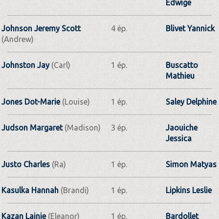
Edwige
Johnson Jeremy Scott
4 ép.
Blivet Yannick
(Andrew)
Johnston Jay
(Carl)
1 ép.
Buscatto
Mathieu
Jones Dot-Marie
(Louise)
1 ép.
Saley Delphine
Judson Margaret
(Madison)
3 ép.
Jaouiche
Jessica
Justo Charles
(Ra)
1 ép.
Simon Matyas
Kasulka Hannah
(Brandi)
1 ép.
Lipkins Leslie
Kazan Lainie
(Eleanor)
1 ép.
Bardollet