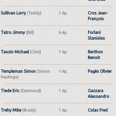
Sullivan Larry
(Teddy)
1 ép.
Cros Jean-
François
Tatro Jimmy
(Bill)
6 ép.
Forlani
Stanislas
Tauzin Michael
(Clint)
1 ép.
Berthon
Benoit
Templeman Simon
(Simon
1 ép.
Pagès Olivier
Hastings)
Tiede Eric
(Desmond)
1 ép.
Gazzara
Alessandro
Trehy Mike
(Brady)
1 ép.
Colas Fred