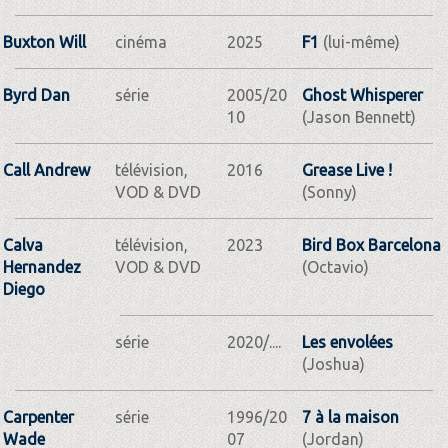
Buxton Will
cinéma
2025
F1
(lui-même)
Byrd Dan
série
2005/20
Ghost Whisperer
10
(Jason Bennett)
Call Andrew
télévision,
2016
Grease Live !
VOD & DVD
(Sonny)
Calva
télévision,
2023
Bird Box Barcelona
Hernandez
VOD & DVD
(Octavio)
Diego
série
2020/....
Les envolées
(Joshua)
Carpenter
série
1996/20
7 à la maison
Wade
07
(Jordan)