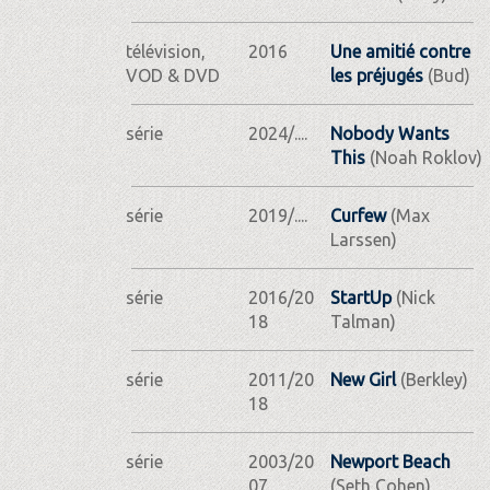
télévision,
2016
Une amitié contre
VOD & DVD
les préjugés
(Bud)
série
2024/....
Nobody Wants
This
(Noah Roklov)
série
2019/....
Curfew
(Max
Larssen)
série
2016/20
StartUp
(Nick
18
Talman)
série
2011/20
New Girl
(Berkley)
18
série
2003/20
Newport Beach
07
(Seth Cohen)