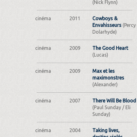
(Nick Flynn)
cinéma
2011
Cowboys &
Envahisseurs
(Percy
Dolarhyde)
cinéma
2009
The Good Heart
(Lucas)
cinéma
2009
Max et les
maximonstres
(Alexander)
cinéma
2007
There Will Be Blood
(Paul Sunday / Eli
Sunday)
cinéma
2004
Taking lives,
destins violés