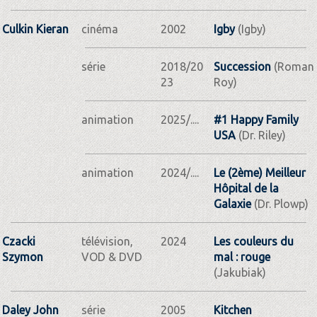
Culkin Kieran
cinéma
2002
Igby
(Igby)
série
2018/20
Succession
(Roman
23
Roy)
animation
2025/....
#1 Happy Family
USA
(Dr. Riley)
animation
2024/....
Le (2ème) Meilleur
Hôpital de la
Galaxie
(Dr. Plowp)
Czacki
télévision,
2024
Les couleurs du
Szymon
VOD & DVD
mal : rouge
(Jakubiak)
Daley John
série
2005
Kitchen