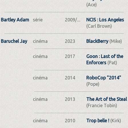
(Ace)
Bartley Adam
série
2009/....
NCIS : Los Angeles
(Carl Brown)
Baruchel Jay
cinéma
2023
BlackBerry
(Mike)
cinéma
2017
Goon : Last of the
Enforcers
(Pat)
cinéma
2014
RoboCop "2014"
(Pope)
cinéma
2013
The Art of the Steal
(Francie Tobin)
cinéma
2010
Trop belle !
(Kirk)