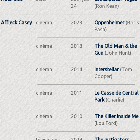
24
(Ron Kean)
Affleck Casey
cinéma
2023
Oppenheimer
(Boris
Pash)
cinéma
2018
The Old Man & the
Gun
(John Hunt)
cinéma
2014
Interstellar
(Tom
Cooper)
cinéma
2011
Le Casse de Central
Park
(Charlie)
cinéma
2010
The Killer Inside Me
(Lou Ford)
télévision,
2024
The Instigators