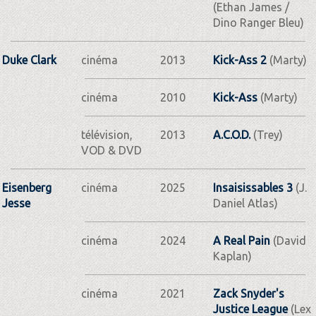
(Ethan James /
Dino Ranger Bleu)
Duke Clark
cinéma
2013
Kick-Ass 2
(Marty)
cinéma
2010
Kick-Ass
(Marty)
télévision,
2013
A.C.O.D.
(Trey)
VOD & DVD
Eisenberg
cinéma
2025
Insaisissables 3
(J.
Jesse
Daniel Atlas)
cinéma
2024
A Real Pain
(David
Kaplan)
cinéma
2021
Zack Snyder's
Justice League
(Lex