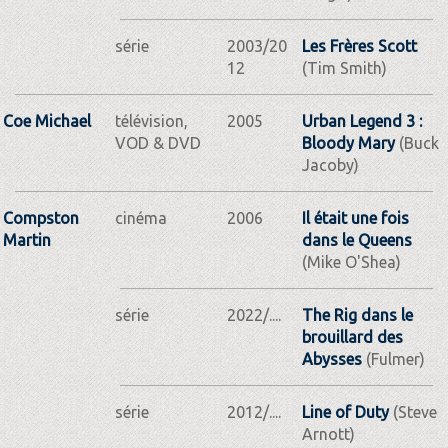
série
2003/20
Les Frères Scott
12
(Tim Smith)
Coe Michael
télévision,
2005
Urban Legend 3 :
VOD & DVD
Bloody Mary
(Buck
Jacoby)
Compston
cinéma
2006
Il était une fois
Martin
dans le Queens
(Mike O'Shea)
série
2022/....
The Rig dans le
brouillard des
Abysses
(Fulmer)
série
2012/....
Line of Duty
(Steve
Arnott)