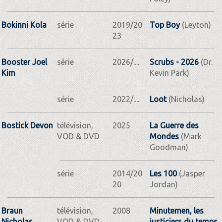
Bokinni Kola
série
2019/20
Top Boy
(Leyton)
23
Booster Joel
série
2026/....
Scrubs - 2026
(Dr.
Kim
Kevin Park)
série
2022/....
Loot
(Nicholas)
Bostick Devon
télévision,
2025
La Guerre des
VOD & DVD
Mondes
(Mark
Goodman)
série
2014/20
Les 100
(Jasper
20
Jordan)
Braun
télévision,
2008
Minutemen, les
Nicholas
VOD & DVD
justiciers du temps