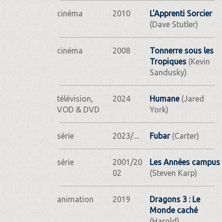
cinéma
2010
L'Apprenti Sorcier
(Dave Stutler)
cinéma
2008
Tonnerre sous les
Tropiques
(Kevin
Sandusky)
télévision,
2024
Humane
(Jared
VOD & DVD
York)
série
2023/....
Fubar
(Carter)
série
2001/20
Les Années campus
02
(Steven Karp)
animation
2019
Dragons 3 : Le
Monde caché
(Harold)