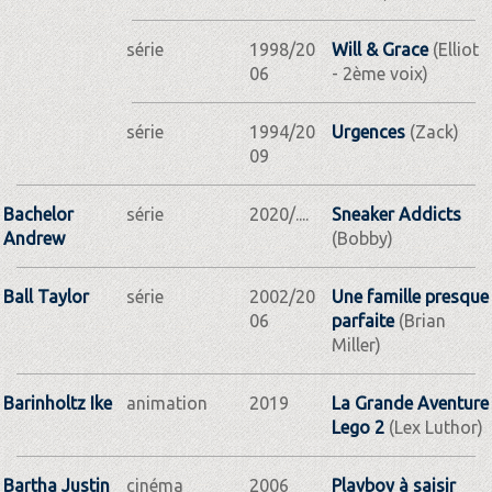
série
1998/20
Will & Grace
(Elliot
06
- 2ème voix)
série
1994/20
Urgences
(Zack)
09
Bachelor
série
2020/....
Sneaker Addicts
Andrew
(Bobby)
Ball Taylor
série
2002/20
Une famille presque
06
parfaite
(Brian
Miller)
Barinholtz Ike
animation
2019
La Grande Aventure
Lego 2
(Lex Luthor)
Bartha Justin
cinéma
2006
Playboy à saisir