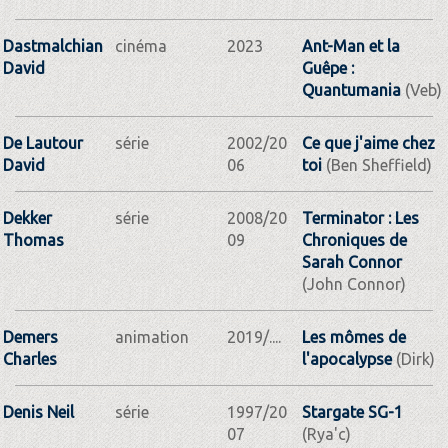
Dastmalchian
cinéma
2023
Ant-Man et la
David
Guêpe :
Quantumania
(Veb)
De Lautour
série
2002/20
Ce que j'aime chez
David
06
toi
(Ben Sheffield)
Dekker
série
2008/20
Terminator : Les
Thomas
09
Chroniques de
Sarah Connor
(John Connor)
Demers
animation
2019/....
Les mômes de
Charles
l'apocalypse
(Dirk)
Denis Neil
série
1997/20
Stargate SG-1
07
(Rya'c)