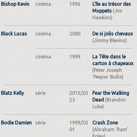
Bishop Kevin
cinéma
1996
L'île au trésor des
Muppets
(Jim
Hawkins)
Black Lucas
cinéma
2000
De si jolis chevaux
(Jimmy Blevins)
cinéma
1999
La Tête dans le
carton à chapeaux
(Peter Joseph
'Peejoe' Bullis)
Blatz Kelly
série
2015/20
Fear the Walking
23
Dead
(Brandon
Luke)
Bodie Damien
série
1999/20
Crash Zone
01
(Abraham 'Ram'
Foley)