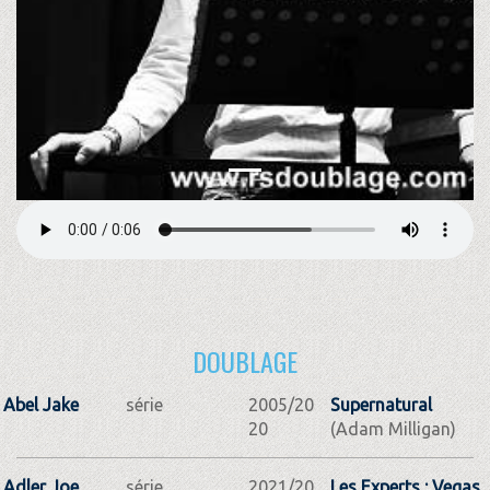
DOUBLAGE
Abel Jake
série
2005/20
Supernatural
20
(Adam Milligan)
Adler Joe
série
2021/20
Les Experts : Vegas