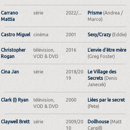
Carrano
série
2022/....
Prisme
(Andrea /
Mattia
Marco)
Castro Miguel
cinéma
2001
Sexy/Crazy
(Eddie)
Christopher
télévision,
2016
L'envie d'être mère
Rogan
VOD & DVD
(Greg Foster)
Cina Jan
série
2018/20
Le Village des
19
Secrets
(Denis
Janecek)
Clark (I) Ryan
télévision,
2000
Liées par le secret
VOD & DVD
(Pete)
Claywell Brett
série
2009/20
Dollhouse
(Matt
10
Cargill)