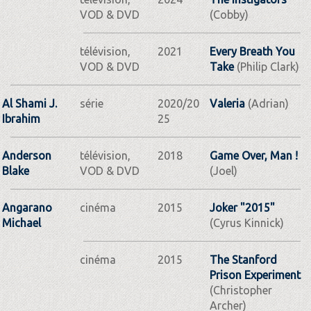
VOD & DVD
(Cobby)
télévision,
2021
Every Breath You
VOD & DVD
Take
(Philip Clark)
Al Shami J.
série
2020/20
Valeria
(Adrian)
Ibrahim
25
Anderson
télévision,
2018
Game Over, Man !
Blake
VOD & DVD
(Joel)
Angarano
cinéma
2015
Joker "2015"
Michael
(Cyrus Kinnick)
cinéma
2015
The Stanford
Prison Experiment
(Christopher
Archer)