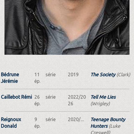
Bédrune
11
série
2019
The Society
(Clark)
Jérémie
ép.
Caillebot Rémi
26
série
2022/20
Tell Me Lies
ép.
26
(Wrigley)
Reignoux
9
série
2020/....
Teenage Bounty
Donald
ép.
Hunters
(Luke
Creswell)