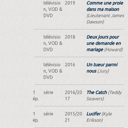
télévisio
2019
Comme une proie
n, VOD &
dans ma maison
DVD
(Lieutenant James
Dawson)
télévisio
2018
Deux jours pour
n, VOD &
une demande en
DVD
mariage
(Howard)
télévisio
2016
Un tueur parmi
n, VOD &
nous
(Jury)
DVD
1
série
2016/20
The Catch
(Teddy
ép.
17
Seavers)
1
série
2015/20
Lucifer
(Kyle
ép.
21
Erikson)