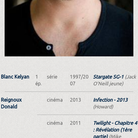
Blanc Kelyan
1
série
1997/20
Stargate SG-1
(Jack
ép.
07
O'Neill jeune)
Reignoux
cinéma
2013
Infection - 2013
Donald
(Howard)
cinéma
2011
Twilight - Chapitre 4
: Révélation (1ère
partie)
(Mike