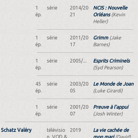
1
série
2014/20
NCIS : Nouvelle
ép.
21
Orléans
(Kevin
Heller)
1
série
2011/20
Grimm
(Jake
ép.
17
Barnes)
1
série
2005/....
Esprits Criminels
ép.
(Syd Pearson)
45
série
2003/20
Le Monde de Joan
ép.
05
(Luke Girardi)
1
série
2001/20
Preuve à l'appui
ép.
07
(Josh Winter)
Schatz Valéry
télévisio
2019
La vie cachée de
n, VOD &
mon mari
(David)