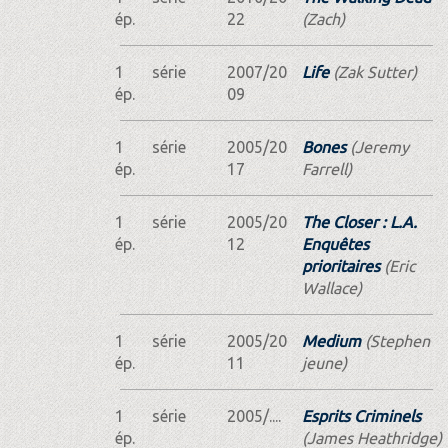
ép.
22
(Zach)
1
série
2007/20
Life
(Zak Sutter)
ép.
09
1
série
2005/20
Bones
(Jeremy
ép.
17
Farrell)
1
série
2005/20
The Closer : L.A.
ép.
12
Enquêtes
prioritaires
(Eric
Wallace)
1
série
2005/20
Medium
(Stephen
ép.
11
jeune)
1
série
2005/....
Esprits Criminels
ép.
(James Heathridge)