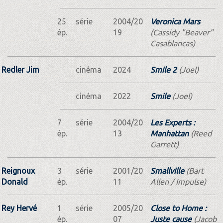
25
série
2004/20
Veronica Mars
ép.
19
(Cassidy "Beaver"
Casablancas)
Redler Jim
cinéma
2024
Smile 2
(Joel)
cinéma
2022
Smile
(Joel)
7
série
2004/20
Les Experts :
ép.
13
Manhattan
(Reed
Garrett)
Reignoux
3
série
2001/20
Smallville
(Bart
Donald
ép.
11
Allen / Impulse)
Rey Hervé
1
série
2005/20
Close to Home :
ép.
07
Juste cause
(Jacob