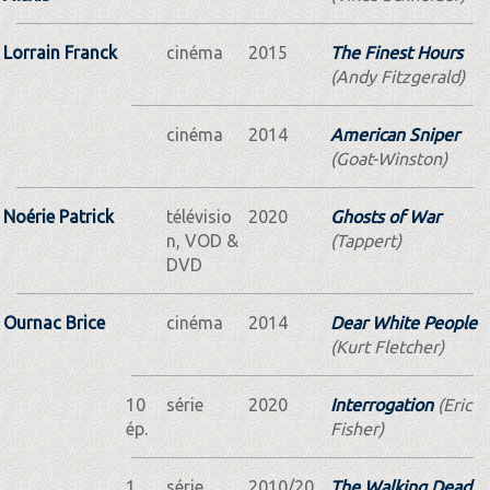
Lorrain Franck
cinéma
2015
The Finest Hours
(Andy Fitzgerald)
cinéma
2014
American Sniper
(Goat-Winston)
Noérie Patrick
télévisio
2020
Ghosts of War
n, VOD &
(Tappert)
DVD
Ournac Brice
cinéma
2014
Dear White People
(Kurt Fletcher)
10
série
2020
Interrogation
(Eric
ép.
Fisher)
1
série
2010/20
The Walking Dead