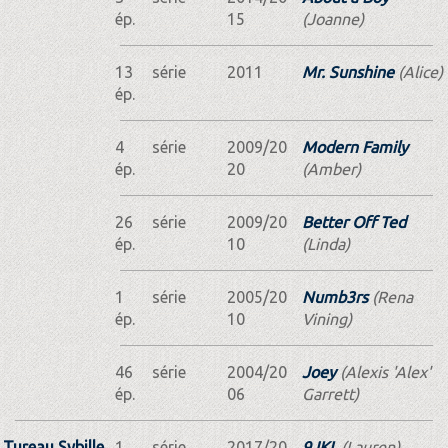
ép.
15
(Joanne)
13
série
2011
Mr. Sunshine
(Alice)
ép.
4
série
2009/20
Modern Family
ép.
20
(Amber)
26
série
2009/20
Better Off Ted
ép.
10
(Linda)
1
série
2005/20
Numb3rs
(Rena
ép.
10
Vining)
46
série
2004/20
Joey
(Alexis 'Alex'
ép.
06
Garrett)
Tureau Sybille
1
série
2017/20
9JKL
(Lauren)