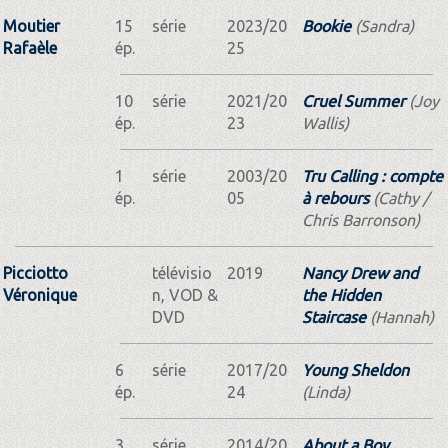
Moutier
15
série
2023/20
Bookie
(Sandra)
Rafaèle
ép.
25
10
série
2021/20
Cruel Summer
(Joy
ép.
23
Wallis)
1
série
2003/20
Tru Calling : compte
ép.
05
à rebours
(Cathy /
Chris Barronson)
Picciotto
télévisio
2019
Nancy Drew and
Véronique
n, VOD &
the Hidden
DVD
Staircase
(Hannah)
6
série
2017/20
Young Sheldon
ép.
24
(Linda)
3
série
2014/20
About a Boy