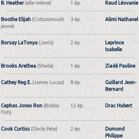
B. Heather
(elle-même)
1 ép.
Raud Léovanie
Boothe Elijah
(Cottonmouth
3 ép.
Alimi Nathanel
jeune)
Borsay LaTonya
(Janis)
2 ép.
Leprince
Isabelle
Brooks Arethea
(Sheila)
1 ép.
Ziadé Pauline
Cathey Reg E.
(James Lucas)
8 ép.
Guillard Jean-
Bernard
Cephas Jones Ron
(Bobby
12 ép.
Drac Hubert
Fish)
Cook Curtiss
(Oncle Pete)
2 ép.
Dumond
Philippe