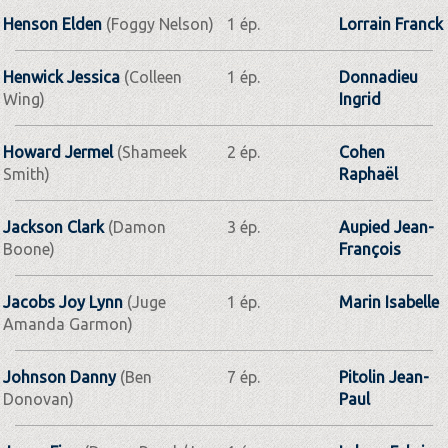
Henson Elden
(Foggy Nelson)
1 ép.
Lorrain Franck
Henwick Jessica
(Colleen
1 ép.
Donnadieu
Wing)
Ingrid
Howard Jermel
(Shameek
2 ép.
Cohen
Smith)
Raphaël
Jackson Clark
(Damon
3 ép.
Aupied Jean-
Boone)
François
Jacobs Joy Lynn
(Juge
1 ép.
Marin Isabelle
Amanda Garmon)
Johnson Danny
(Ben
7 ép.
Pitolin Jean-
Donovan)
Paul