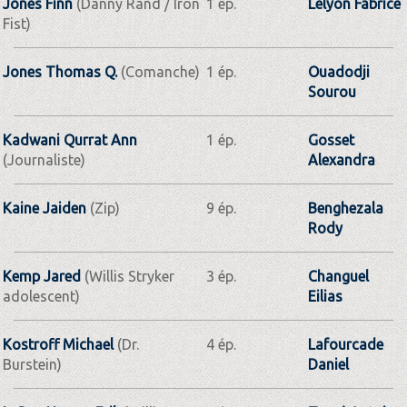
Jones Finn
(Danny Rand / Iron
1 ép.
Lelyon Fabrice
Fist)
Jones Thomas Q.
(Comanche)
1 ép.
Ouadodji
Sourou
Kadwani Qurrat Ann
1 ép.
Gosset
(Journaliste)
Alexandra
Kaine Jaiden
(Zip)
9 ép.
Benghezala
Rody
Kemp Jared
(Willis Stryker
3 ép.
Changuel
adolescent)
Eilias
Kostroff Michael
(Dr.
4 ép.
Lafourcade
Burstein)
Daniel