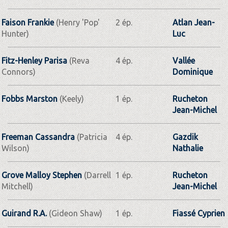
Faison Frankie
(Henry 'Pop'
2 ép.
Atlan Jean-
Hunter)
Luc
Fitz-Henley Parisa
(Reva
4 ép.
Vallée
Connors)
Dominique
Fobbs Marston
(Keely)
1 ép.
Rucheton
Jean-Michel
Freeman Cassandra
(Patricia
4 ép.
Gazdik
Wilson)
Nathalie
Grove Malloy Stephen
(Darrell
1 ép.
Rucheton
Mitchell)
Jean-Michel
Guirand R.A.
(Gideon Shaw)
1 ép.
Fiassé Cyprien