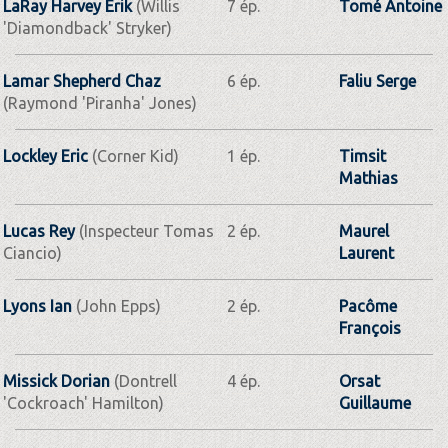
LaRay Harvey Erik
(Willis
7 ép.
Tomé Antoine
'Diamondback' Stryker)
Lamar Shepherd Chaz
6 ép.
Faliu Serge
(Raymond 'Piranha' Jones)
Lockley Eric
(Corner Kid)
1 ép.
Timsit
Mathias
Lucas Rey
(Inspecteur Tomas
2 ép.
Maurel
Ciancio)
Laurent
Lyons Ian
(John Epps)
2 ép.
Pacôme
François
Missick Dorian
(Dontrell
4 ép.
Orsat
'Cockroach' Hamilton)
Guillaume