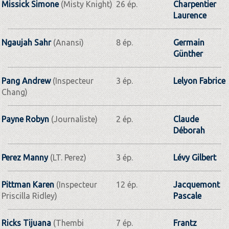
Missick Simone
(Misty Knight)
26 ép.
Charpentier
Laurence
Ngaujah Sahr
(Anansi)
8 ép.
Germain
Günther
Pang Andrew
(Inspecteur
3 ép.
Lelyon Fabrice
Chang)
Payne Robyn
(Journaliste)
2 ép.
Claude
Déborah
Perez Manny
(LT. Perez)
3 ép.
Lévy Gilbert
Pittman Karen
(Inspecteur
12 ép.
Jacquemont
Priscilla Ridley)
Pascale
Ricks Tijuana
(Thembi
7 ép.
Frantz