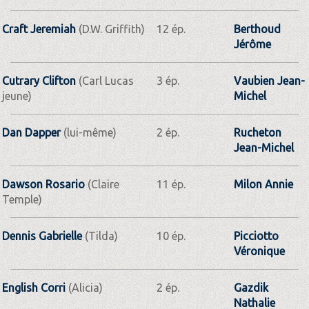
Craft Jeremiah
(D.W. Griffith)
12 ép.
Berthoud
Jérôme
Cutrary Clifton
(Carl Lucas
3 ép.
Vaubien Jean-
jeune)
Michel
Dan Dapper
(lui-même)
2 ép.
Rucheton
Jean-Michel
Dawson Rosario
(Claire
11 ép.
Milon Annie
Temple)
Dennis Gabrielle
(Tilda)
10 ép.
Picciotto
Véronique
English Corri
(Alicia)
2 ép.
Gazdik
Nathalie