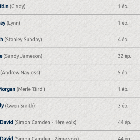
tlin
(Cindy)
1 ép.
ley
(Lynn)
1 ép.
th
(Stanley Sunday)
4 ép.
e
(Sandy Jameson)
32 ép.
(Andrew Nayloss)
5 ép.
 Morgan
(Merle 'Bird')
1 ép.
ly
(Gwen Smith)
3 ép.
 David
(Simon Camden - 1ère voix)
44 ép.
 David
(Simon Camden - 2ème voix)
44 ép.