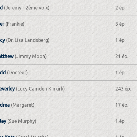
id
(Jeremy - 2ème voix)
2 ép.
er
(Frankie)
3 ép.
ncy
(Dr. Lisa Landsberg)
1 ép.
Matthew
(Jimmy Moon)
21 ép.
odd
(Docteur)
1 ép.
everley
(Lucy Camden Kinkirk)
243 ép.
drea
(Margaret)
17 ép.
ley
(Sue Murphy)
1 ép.