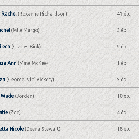
 Rachel
(Roxanne Richardson)
41 ép.
chel
(Mlle Margo)
3 ép.
ileen
(Gladys Bink)
9 ép.
cia Ann
(Mme McKee)
1 ép.
yan
(George 'Vic' Vickery)
9 ép.
r Wade
(Jordan)
10 ép.
atie
(Zoe)
4 ép.
etta Nicole
(Deena Stewart)
18 ép.