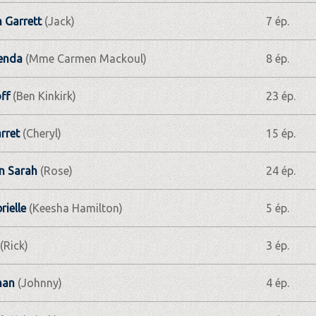
 Garrett
(Jack)
7 ép.
enda
(Mme Carmen Mackoul)
8 ép.
ff
(Ben Kinkirk)
23 ép.
rret
(Cheryl)
15 ép.
 Sarah
(Rose)
24 ép.
rielle
(Keesha Hamilton)
5 ép.
(Rick)
3 ép.
han
(Johnny)
4 ép.