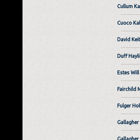
Cullum Kai
Cuoco Ka
David Kei
Duff Hayli
Estes Will
Fairchild
Fulger Hol
Gallagher
Gallagher