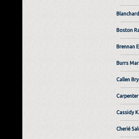
Blanchard
Boston Ra
Brennan E
Burrs Mar
Callen Br
Carpente
Cassidy K
Cherié Sal