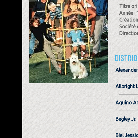
Titre ori
Année :
Création
Société 
Direction
DISTRIB
Alexander
Allbright 
Aquino A
Begley Jr.
Biel Jessi