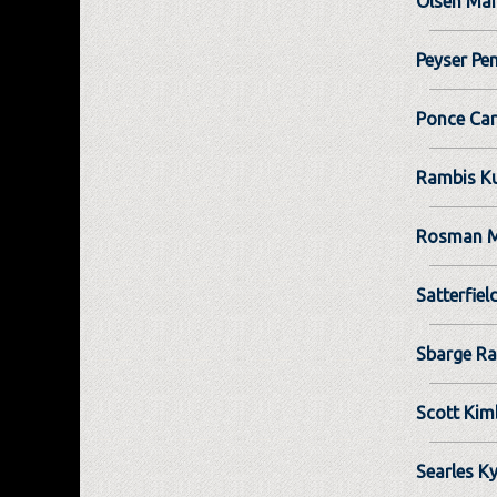
Olsen Mar
Peyser Pe
Ponce Car
Rambis Ku
Rosman M
Satterfiel
Sbarge Ra
Scott Kim
Searles Ky