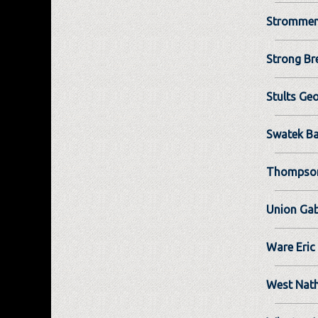
Strommen
Strong Br
Stults Geo
Swatek Ba
Thompson
Union Gab
Ware Eric
West Nat