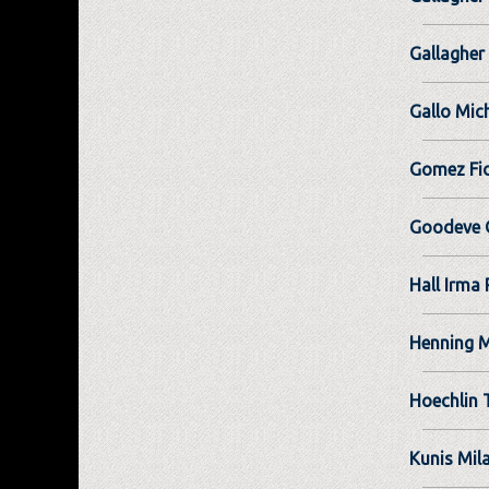
Gallagher
Gallo Mic
Gomez Fid
Goodeve 
Hall Irma 
Henning 
Hoechlin 
Kunis Mil