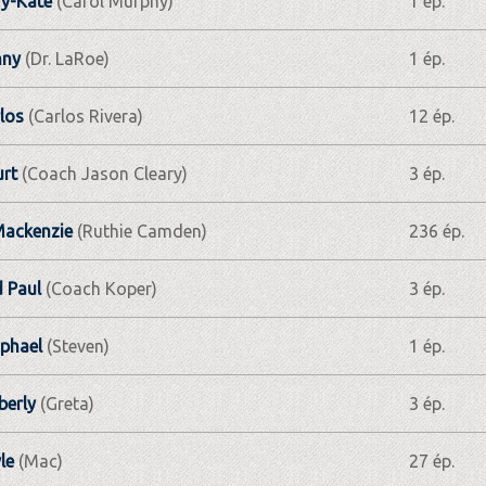
y-Kate
(Carol Murphy)
1 ép.
nny
(Dr. LaRoe)
1 ép.
los
(Carlos Rivera)
12 ép.
rt
(Coach Jason Cleary)
3 ép.
ackenzie
(Ruthie Camden)
236 ép.
d Paul
(Coach Koper)
3 ép.
phael
(Steven)
1 ép.
berly
(Greta)
3 ép.
le
(Mac)
27 ép.