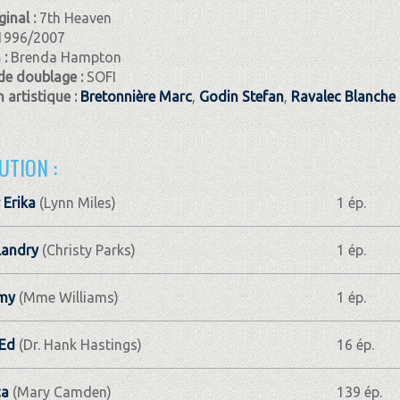
ginal :
7th Heaven
1996/2007
 :
Brenda Hampton
de doublage :
SOFI
 artistique :
Bretonnière Marc
,
Godin Stefan
,
Ravalec Blanche
UTION :
 Erika
(Lynn Miles)
1 ép.
Landry
(Christy Parks)
1 ép.
my
(Mme Williams)
1 ép.
 Ed
(Dr. Hank Hastings)
16 ép.
ca
(Mary Camden)
139 ép.