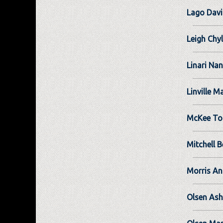
Lago Dav
Leigh Chyl
Linari Na
Linville 
McKee T
Mitchell B
Morris An
Olsen Ash