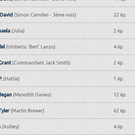
 David
(Simon Camden - 3ème voix)
22 ép.
haela
(Julia)
2 ép.
el
(Umberto 'Bert' Lanzo)
4 ép.
Grant
(Commandant Jack Smith)
2 ép.
P.
(Hattie)
1 ép.
Megan
(Meredith Davies)
12 ép.
Tyler
(Martin Brewer)
62 ép.
a
(Ashley)
4 ép.