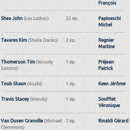
François
Shea John
(Lex Luthor)
25 ép.
Papineschi
Michel
Tavares Kim
(Sheila Danko)
2 ép.
Regnier
Martine
Thomerson Tim
(Woody
1 ép.
Préjean
Samms)
Patrick
Toub Shaun
(Asabi)
1 ép.
Keen Jérôme
Travis Stacey
(Wendy)
1 ép.
Soufflet
Véronique
Van Dusen Granville
(Michael
2 ép.
Rinaldi Gérard
Clemmons)