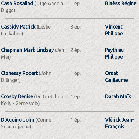
Cash Rosalind
(Juge Angela
1 ép.
Blaëss Régine
Diggs)
Cassidy Patrick
(Leslie
3 ép.
Vincent
Luckabee)
Philippe
Chapman Mark Lindsay
(Jen
2 ép.
Peythieu
Mai)
Philippe
Clohessy Robert
(John
1 ép.
Orsat
Dillinger)
Guillaume
Crosby Denise
(Dr. Gretchen
1 ép.
Darah Maïk
Kelly - 2ème voix)
D'Aquino John
(Conner
1 ép.
Vlérick Jean-
Schenk jeune)
François