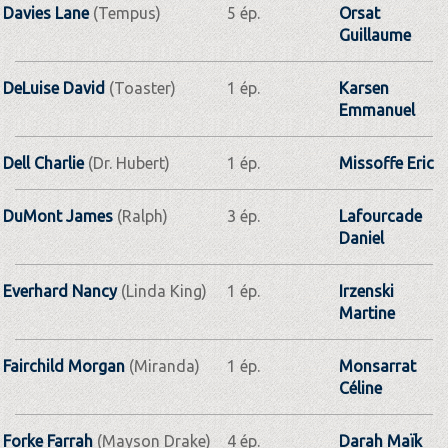
Davies Lane
(Tempus)
5 ép.
Orsat
Guillaume
DeLuise David
(Toaster)
1 ép.
Karsen
Emmanuel
Dell Charlie
(Dr. Hubert)
1 ép.
Missoffe Eric
DuMont James
(Ralph)
3 ép.
Lafourcade
Daniel
Everhard Nancy
(Linda King)
1 ép.
Irzenski
Martine
Fairchild Morgan
(Miranda)
1 ép.
Monsarrat
Céline
Forke Farrah
(Mayson Drake)
4 ép.
Darah Maïk