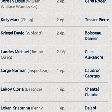
Jordan Leslie
(William
2 ép.
Carel Roger
Wallace Wandecker)
Kiely Mark
(Ching)
2 ép.
Tessier Pierre
Kriegel David
(Wolcott)
2 ép.
Boisseau
Damien
Landes Michael
(Jimmy
21 ép.
Gillet
Olsen)
Alexandre
Large Norman
(Inspecteur)
1 ép.
Caudron
Georges
LeRoy Gloria
(Beatrice)
1 ép.
Chantal
Claudie
Loken Kristanna
(Penny
1 ép.
Delsol