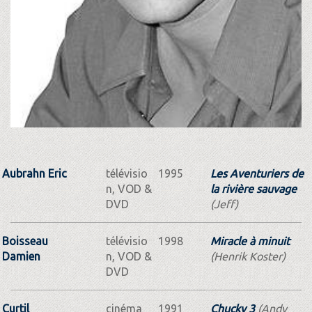
Aubrahn Eric
télévisio
1995
Les Aventuriers de
n, VOD &
la rivière sauvage
DVD
(Jeff)
Boisseau
télévisio
1998
Miracle à minuit
Damien
n, VOD &
(Henrik Koster)
DVD
Curtil
cinéma
1991
Chucky 3
(Andy