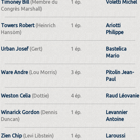
Timoney Bill
(Membre du
1 ép.
Voletti Michel
Congrès Marshall)
Towers Robert
(Heinrich
1 ép.
Ariotti
Hansöm)
Philippe
Urban Josef
(Gert)
1 ép.
Bastelica
Mario
Ware Andre
(Lou Morris)
3 ép.
Pitolin Jean-
Paul
Weston Celia
(Dottie)
4 ép.
Raud Léovanie
Winarick Gordon
(Dennis
1 ép.
Levannier
Duncan)
Antoine
Zien Chip
(Levi Libstein)
1 ép.
Laroussi