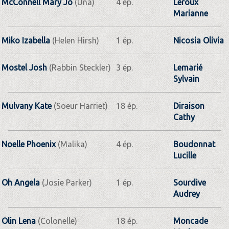
McConnell Mary Jo
(Una)
4 ép.
Leroux
Marianne
Miko Izabella
(Helen Hirsh)
1 ép.
Nicosia Olivia
Mostel Josh
(Rabbin Steckler)
3 ép.
Lemarié
Sylvain
Mulvany Kate
(Soeur Harriet)
18 ép.
Diraison
Cathy
Noelle Phoenix
(Malika)
4 ép.
Boudonnat
Lucille
Oh Angela
(Josie Parker)
1 ép.
Sourdive
Audrey
Olin Lena
(Colonelle)
18 ép.
Moncade