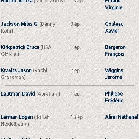
Hinton Jerrika
(Millie Morris)
18 ép.
Emane
Virginie
Jackson Miles G.
(Danny
3 ép.
Couleau
Rohr)
Xavier
Kirkpatrick Bruce
(NSA
1 ép.
Bergeron
Official)
François
Kravits Jason
(Rabbi
2 ép.
Wiggins
Grossman)
Jerome
Lautman David
(Abraham)
1 ép.
Philippe
Frédéric
Lerman Logan
(Jonah
18 ép.
Alimi Nathanel
Heidelbaum)