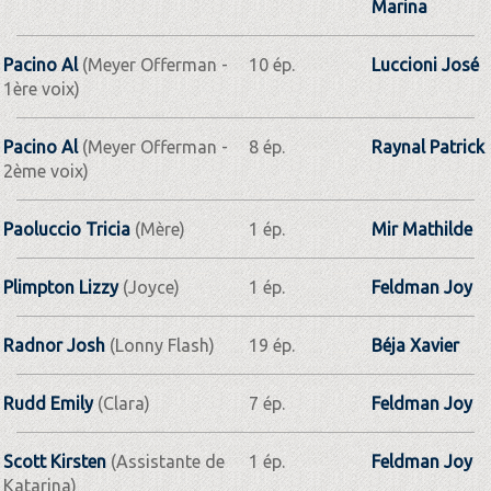
Marina
Pacino Al
(Meyer Offerman -
10 ép.
Luccioni José
1ère voix)
Pacino Al
(Meyer Offerman -
8 ép.
Raynal Patrick
2ème voix)
Paoluccio Tricia
(Mère)
1 ép.
Mir Mathilde
Plimpton Lizzy
(Joyce)
1 ép.
Feldman Joy
Radnor Josh
(Lonny Flash)
19 ép.
Béja Xavier
Rudd Emily
(Clara)
7 ép.
Feldman Joy
Scott Kirsten
(Assistante de
1 ép.
Feldman Joy
Katarina)