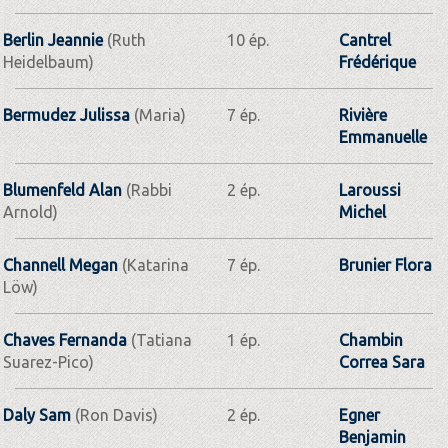
Berlin Jeannie
(Ruth
10 ép.
Cantrel
Heidelbaum)
Frédérique
Bermudez Julissa
(Maria)
7 ép.
Rivière
Emmanuelle
Blumenfeld Alan
(Rabbi
2 ép.
Laroussi
Arnold)
Michel
Channell Megan
(Katarina
7 ép.
Brunier Flora
Löw)
Chaves Fernanda
(Tatiana
1 ép.
Chambin
Suarez-Pico)
Correa Sara
Daly Sam
(Ron Davis)
2 ép.
Egner
Benjamin