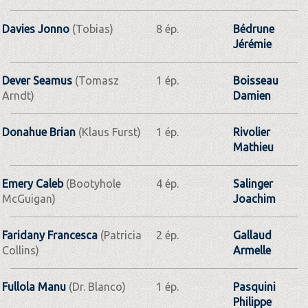
Davies Jonno
(Tobias)
8 ép.
Bédrune
Jérémie
Dever Seamus
(Tomasz
1 ép.
Boisseau
Arndt)
Damien
Donahue Brian
(Klaus Furst)
1 ép.
Rivolier
Mathieu
Emery Caleb
(Bootyhole
4 ép.
Salinger
McGuigan)
Joachim
Faridany Francesca
(Patricia
2 ép.
Gallaud
Collins)
Armelle
Fullola Manu
(Dr. Blanco)
1 ép.
Pasquini
Philippe