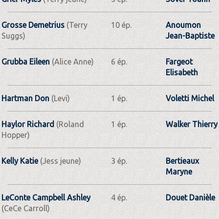
Grosse Demetrius
(Terry
10 ép.
Anoumon
Suggs)
Jean-Baptiste
Grubba Eileen
(Alice Anne)
6 ép.
Fargeot
Elisabeth
Hartman Don
(Levi)
1 ép.
Voletti Michel
Haylor Richard
(Roland
1 ép.
Walker Thierry
Hopper)
Kelly Katie
(Jess jeune)
3 ép.
Bertieaux
Maryne
LeConte Campbell Ashley
4 ép.
Douet Danièle
(CeCe Carroll)