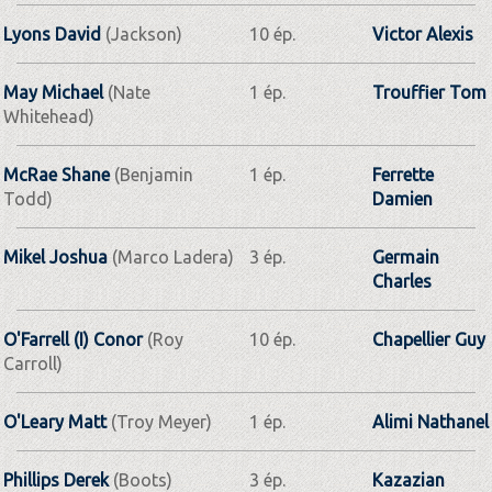
Lyons David
(Jackson)
10 ép.
Victor Alexis
May Michael
(Nate
1 ép.
Trouffier Tom
Whitehead)
McRae Shane
(Benjamin
1 ép.
Ferrette
Todd)
Damien
Mikel Joshua
(Marco Ladera)
3 ép.
Germain
Charles
O'Farrell (I) Conor
(Roy
10 ép.
Chapellier Guy
Carroll)
O'Leary Matt
(Troy Meyer)
1 ép.
Alimi Nathanel
Phillips Derek
(Boots)
3 ép.
Kazazian