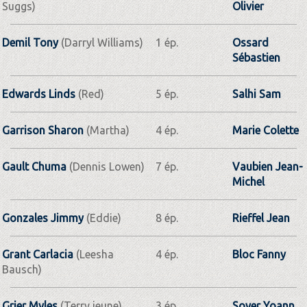
Suggs)
Olivier
Demil Tony
(Darryl Williams)
1 ép.
Ossard
Sébastien
Edwards Linds
(Red)
5 ép.
Salhi Sam
Garrison Sharon
(Martha)
4 ép.
Marie Colette
Gault Chuma
(Dennis Lowen)
7 ép.
Vaubien Jean-
Michel
Gonzales Jimmy
(Eddie)
8 ép.
Rieffel Jean
Grant Carlacia
(Leesha
4 ép.
Bloc Fanny
Bausch)
Grier Myles
(Terry jeune)
3 ép.
Sover Yoann