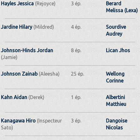
Hayles Jessica
(Rejoyce)
3 ép.
Berard
Melissa (Lexa)
Jardine Hilary
(Mildred)
4 ép.
Sourdive
Audrey
Johnson-Hinds Jordan
8 ép.
Lican Jhos
(Jamie)
Johnson Zainab
(Aleesha)
25 ép.
Wellong
Corinne
Kahn Aidan
(Derek)
1 ép.
Albertini
Matthieu
Kanagawa Hiro
(Inspecteur
3 ép.
Dangoise
Sato)
Nicolas