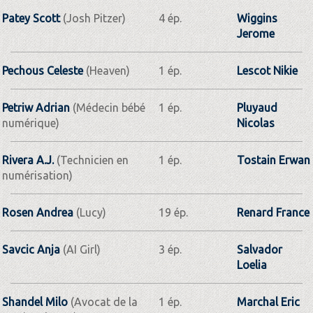
Patey Scott
(Josh Pitzer)
4 ép.
Wiggins
Jerome
Pechous Celeste
(Heaven)
1 ép.
Lescot Nikie
Petriw Adrian
(Médecin bébé
1 ép.
Pluyaud
numérique)
Nicolas
Rivera A.J.
(Technicien en
1 ép.
Tostain Erwan
numérisation)
Rosen Andrea
(Lucy)
19 ép.
Renard France
Savcic Anja
(AI Girl)
3 ép.
Salvador
Loelia
Shandel Milo
(Avocat de la
1 ép.
Marchal Eric