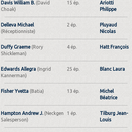
Davis William B.
(David
15 ép.
Ariotti
Choak)
Philippe
Delleva Michael
2 ép.
Pluyaud
(Réceptionniste)
Nicolas
Duffy Graeme
(Rory
4 ép.
Hatt François
Shickleman)
Edwards Allegra
(Ingrid
25 ép.
Blanc Laura
Kannerman)
Fisher Yvetta
(Batia)
13 ép.
Michel
Béatrice
Hampton Andrew J.
(Neckgen
1 ép.
Tilburg Jean-
Salesperson)
Louis