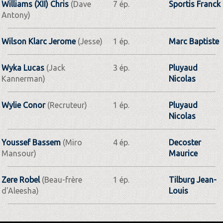
Williams (XII) Chris
(Dave
7 ép.
Sportis Franck
Antony)
Wilson Klarc Jerome
(Jesse)
1 ép.
Marc Baptiste
Wyka Lucas
(Jack
3 ép.
Pluyaud
Kannerman)
Nicolas
Wylie Conor
(Recruteur)
1 ép.
Pluyaud
Nicolas
Youssef Bassem
(Miro
4 ép.
Decoster
Mansour)
Maurice
Zere Robel
(Beau-frère
1 ép.
Tilburg Jean-
d'Aleesha)
Louis