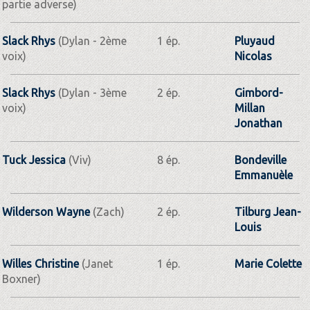
partie adverse)
Slack Rhys
(Dylan - 2ème
1 ép.
Pluyaud
voix)
Nicolas
Slack Rhys
(Dylan - 3ème
2 ép.
Gimbord-
voix)
Millan
Jonathan
Tuck Jessica
(Viv)
8 ép.
Bondeville
Emmanuèle
Wilderson Wayne
(Zach)
2 ép.
Tilburg Jean-
Louis
Willes Christine
(Janet
1 ép.
Marie Colette
Boxner)