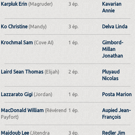
Karpluk Erin
(Magruder)
3 ép.
Kavarian
Annie
Ko Christine
(Mandy)
3 ép.
Delva Linda
Krochmal Sam
(Cove AI)
1 ép.
Gimbord-
Millan
Jonathan
Laird Sean Thomas
(Elijah)
2 ép.
Pluyaud
Nicolas
Lazzarato Gigi
(Jordan)
1 ép.
Posta Marion
MacDonald William
(Révérend
1 ép.
Aupied Jean-
Payfort)
François
Majdoub Lee
(Jitendra
3 ép.
Redler Jim