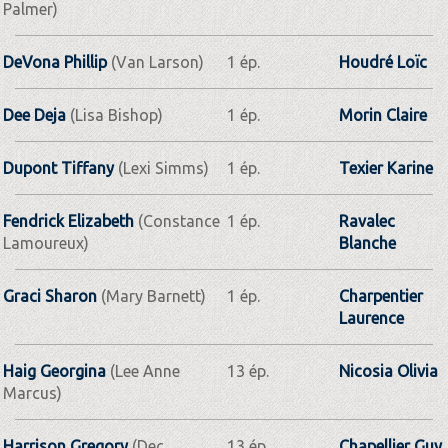
Palmer)
DeVona Phillip
(Van Larson)
1 ép.
Houdré Loïc
Dee Deja
(Lisa Bishop)
1 ép.
Morin Claire
Dupont Tiffany
(Lexi Simms)
1 ép.
Texier Karine
Fendrick Elizabeth
(Constance
1 ép.
Ravalec
Lamoureux)
Blanche
Graci Sharon
(Mary Barnett)
1 ép.
Charpentier
Laurence
Haig Georgina
(Lee Anne
13 ép.
Nicosia Olivia
Marcus)
Harrison Gregory
(Dec
13 ép.
Chapellier Guy