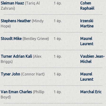
Sleiman Haaz
(Tariq Al
1 ép.
Cohen
Zahrani)
Raphaël
Stephens Heather
(Mindy
1 ép.
Irzenski
Hope)
Martine
Stoudt Mike
(Bentley Grieve)
1 ép.
Maurel
Laurent
Turner Adrian Kali
(Alex
1 ép.
Vaubien Jean-
Briggs)
Michel
Tyner John
(Connor Hart)
1 ép.
Maurel
Laurent
Van Eman Charles
(Phillip
1 ép.
Marchal Eric
Boyd)