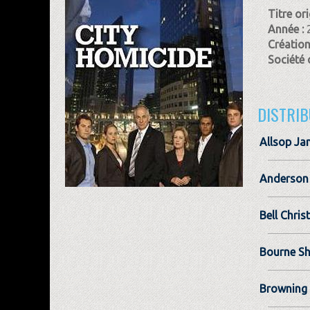
Titre ori
Année :
Création
Société 
DISTRIB
Allsop Ja
Anderson 
Bell Chris
Bourne S
Browning