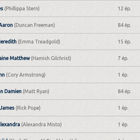
es
(Phillippa Stern)
12 ép.
 Aaron
(Duncan Freeman)
84 ép.
eredith
(Emma Treadgold)
15 ép.
aine Matthew
(Hamish Gilchrist)
7 ép.
nn
(Cory Armstrong)
1 ép.
on Damien
(Matt Ryan)
84 ép.
 James
(Rick Pope)
1 ép.
Alexandra
(Alexandra Misto)
1 ép.