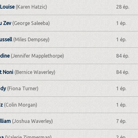
Louise
(Karen Hatzic)
28 ép.
u Zev
(George Saleeba)
1 ép.
ussell
(Miles Dempsey)
1 ép.
dine
(Jennifer Mapplethorpe)
84 ép.
t Noni
(Bernice Waverley)
84 ép.
udy
(Fiona Turner)
1 ép.
dz
(Colin Morgan)
1 ép.
lliam
(Joshua Waverley)
7 ép.
na
(Valerie Zimmerman)
2 ép.