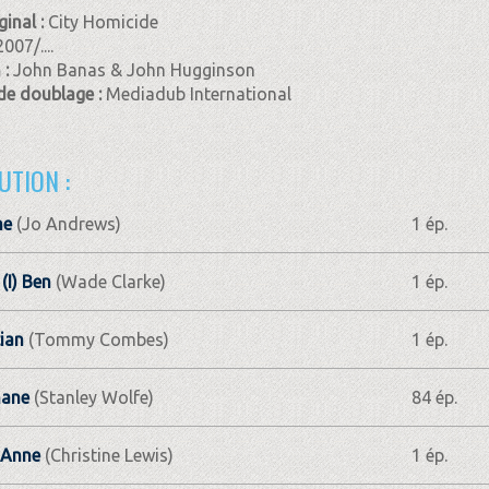
ginal :
City Homicide
2007/....
 :
John Banas & John Hugginson
de doublage :
Mediadub International
UTION :
ne
(Jo Andrews)
1 ép.
(I) Ben
(Wade Clarke)
1 ép.
tian
(Tommy Combes)
1 ép.
hane
(Stanley Wolfe)
84 ép.
 Anne
(Christine Lewis)
1 ép.