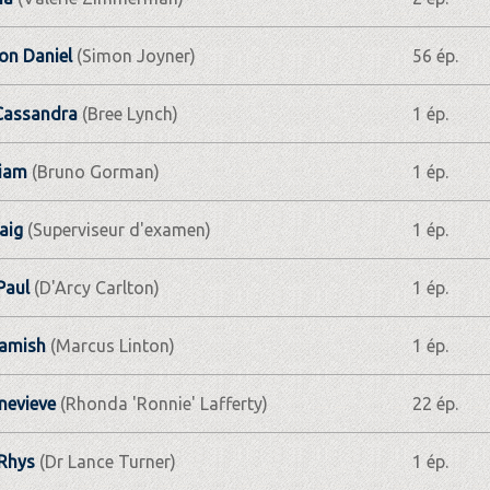
on Daniel
(Simon Joyner)
56 ép.
Cassandra
(Bree Lynch)
1 ép.
Liam
(Bruno Gorman)
1 ép.
aig
(Superviseur d'examen)
1 ép.
Paul
(D'Arcy Carlton)
1 ép.
Hamish
(Marcus Linton)
1 ép.
nevieve
(Rhonda 'Ronnie' Lafferty)
22 ép.
Rhys
(Dr Lance Turner)
1 ép.