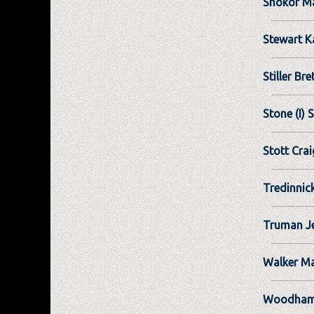
Shokor Ma
Stewart K
Stiller Bre
Stone (I)
Stott Crai
Tredinnic
Truman Je
Walker Ma
Woodham