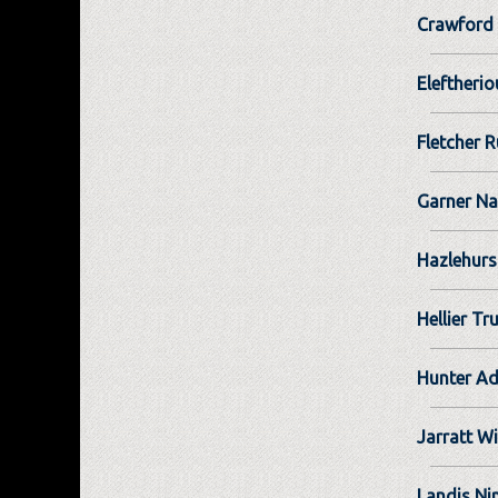
Crawford 
Eleftherio
Fletcher R
Garner Na
Hazlehurs
Hellier Tr
Hunter A
Jarratt Wi
Landis Ni