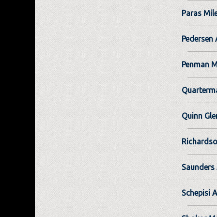
Paras Mil
Pedersen
Penman M
Quarterm
Quinn Gle
Richards
Saunders
Schepisi 