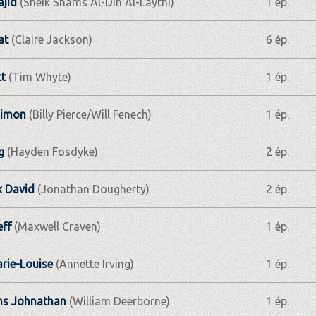
jid
(Sheik Shams Al-Din Al-Laythi)
1 ép.
at
(Claire Jackson)
6 ép.
tt
(Tim Whyte)
1 ép.
 Simon
(Billy Pierce/Will Fenech)
1 ép.
g
(Hayden Fosdyke)
2 ép.
k David
(Jonathan Dougherty)
2 ép.
ff
(Maxwell Craven)
1 ép.
rie-Louise
(Annette Irving)
1 ép.
s Johnathan
(William Deerborne)
1 ép.