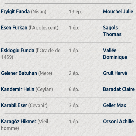
Eryigit Funda
(Nisan)
13 ép.
Mouchel Julie
Esen Furkan
(l'Adolescent)
1 ép.
Sagols
Thomas
Eskioglu Funda
(l'Oracle de
1 ép.
Vallée
1459)
Dominique
Gelener Batuhan
(Mete)
2 ép.
Grull Hervé
Kandemir Helin
(Ceylan)
6 ép.
Baradat Claire
Karabil Eser
(Cevahir)
3 ép.
Geller Max
Karagöz Hikmet
(Vieil
1 ép.
Orsoni Achille
homme)