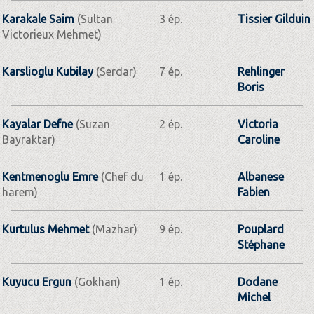
Karakale Saim
(Sultan
3 ép.
Tissier Gilduin
Victorieux Mehmet)
Karslioglu Kubilay
(Serdar)
7 ép.
Rehlinger
Boris
Kayalar Defne
(Suzan
2 ép.
Victoria
Bayraktar)
Caroline
Kentmenoglu Emre
(Chef du
1 ép.
Albanese
harem)
Fabien
Kurtulus Mehmet
(Mazhar)
9 ép.
Pouplard
Stéphane
Kuyucu Ergun
(Gokhan)
1 ép.
Dodane
Michel