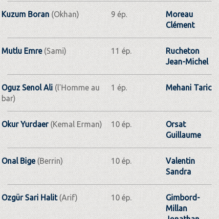
Kuzum Boran
(Okhan)
9 ép.
Moreau
Clément
Mutlu Emre
(Sami)
11 ép.
Rucheton
Jean-Michel
Oguz Senol Ali
(l'Homme au
1 ép.
Mehani Taric
bar)
Okur Yurdaer
(Kemal Erman)
10 ép.
Orsat
Guillaume
Onal Bige
(Berrin)
10 ép.
Valentin
Sandra
Ozgür Sari Halit
(Arif)
10 ép.
Gimbord-
Millan
Jonathan