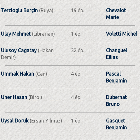
Terzioglu Burçin
(Ruya)
19 ép.
Chevalot
Marie
Ulay Mehmet
(Librarian)
1 ép.
Voletti Michel
Ulusoy Cagatay
(Hakan
32 ép.
Changuel
Demir)
Eilias
Ummak Hakan
(Can)
4 ép.
Pascal
Benjamin
Uner Hasan
(Birol)
4 ép.
Dubernat
Bruno
Uysal Doruk
(Ersan Yilmaz)
1 ép.
Gasquet
Benjamin