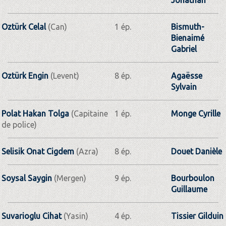
Oztürk Celal
(Can)
1 ép.
Bismuth-
Bienaimé
Gabriel
Oztürk Engin
(Levent)
8 ép.
Agaësse
Sylvain
Polat Hakan Tolga
(Capitaine
1 ép.
Monge Cyrille
de police)
Selisik Onat Cigdem
(Azra)
8 ép.
Douet Danièle
Soysal Saygin
(Mergen)
9 ép.
Bourboulon
Guillaume
Suvarioglu Cihat
(Yasin)
4 ép.
Tissier Gilduin