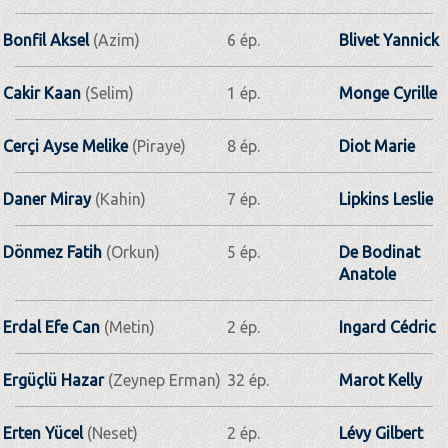
Bonfil Aksel
(Azim)
6 ép.
Blivet Yannick
Cakir Kaan
(Selim)
1 ép.
Monge Cyrille
Cerçi Ayse Melike
(Piraye)
8 ép.
Diot Marie
Daner Miray
(Kahin)
7 ép.
Lipkins Leslie
Dönmez Fatih
(Orkun)
5 ép.
De Bodinat
Anatole
Erdal Efe Can
(Metin)
2 ép.
Ingard Cédric
Ergüçlü Hazar
(Zeynep Erman)
32 ép.
Marot Kelly
Erten Yücel
(Neset)
2 ép.
Lévy Gilbert