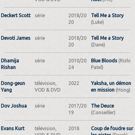
Deckert Scott
série
2018/20
Tell Me a Story
20
(Luke)
Devoti James
série
2018/20
Tell Me a Story
20
(Dane)
Dhamija
série
2010/20
Blue Bloods
(Rishi
Rishan
24
Patel)
Dong-geun
télévision,
2022
Yaksha, un démon
Yang
VOD & DVD
en mission
(Hong)
Dov Joshua
série
2017/20
The Deuce
19
(Conseiller)
Evans Kurt
télévision,
2018
Coup de foudre sur
VOD & DVD
les pistes
(Derek)