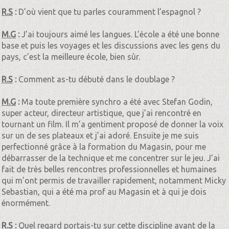
R.S
:
D’où vient que tu parles couramment l’espagnol ?
M.G
:
J’ai toujours aimé les langues. L’école a été une bonne
base et puis les voyages et les discussions avec les gens du
pays, c’est la meilleure école, bien sûr.
R.S
:
Comment as-tu débuté dans le doublage ?
M.G
:
Ma toute première synchro a été avec Stefan Godin,
super acteur, directeur artistique, que j’ai rencontré en
tournant un film. Il m’a gentiment proposé de donner la voix
sur un de ses plateaux et j’ai adoré. Ensuite je me suis
perfectionné grâce à la formation du Magasin, pour me
débarrasser de la technique et me concentrer sur le jeu. J’ai
fait de très belles rencontres professionnelles et humaines
qui m’ont permis de travailler rapidement, notamment Micky
Sebastian, qui a été ma prof au Magasin et à qui je dois
énormément.
R.S
:
Quel regard portais-tu sur cette discipline avant de la