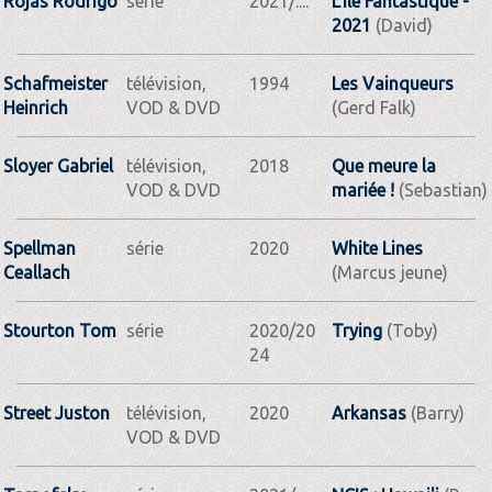
Rojas Rodrigo
série
2021/....
L'île Fantastique -
2021
(David)
Schafmeister
télévision,
1994
Les Vainqueurs
Heinrich
VOD & DVD
(Gerd Falk)
Sloyer Gabriel
télévision,
2018
Que meure la
VOD & DVD
mariée !
(Sebastian)
Spellman
série
2020
White Lines
Ceallach
(Marcus jeune)
Stourton Tom
série
2020/20
Trying
(Toby)
24
Street Juston
télévision,
2020
Arkansas
(Barry)
VOD & DVD