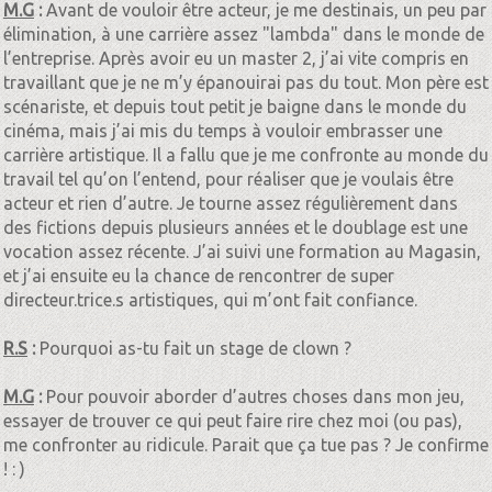
M.G
:
Avant de vouloir être acteur, je me destinais, un peu par
élimination, à une carrière assez "lambda" dans le monde de
l’entreprise. Après avoir eu un master 2, j’ai vite compris en
travaillant que je ne m’y épanouirai pas du tout. Mon père est
scénariste, et depuis tout petit je baigne dans le monde du
cinéma, mais j’ai mis du temps à vouloir embrasser une
carrière artistique. Il a fallu que je me confronte au monde du
travail tel qu’on l’entend, pour réaliser que je voulais être
acteur et rien d’autre. Je tourne assez régulièrement dans
des fictions depuis plusieurs années et le doublage est une
vocation assez récente. J’ai suivi une formation au Magasin,
et j’ai ensuite eu la chance de rencontrer de super
directeur.trice.s artistiques, qui m’ont fait confiance.
R.S
:
Pourquoi as-tu fait un stage de clown ?
M.G
:
Pour pouvoir aborder d’autres choses dans mon jeu,
essayer de trouver ce qui peut faire rire chez moi (ou pas),
me confronter au ridicule. Parait que ça tue pas ? Je confirme
! : )