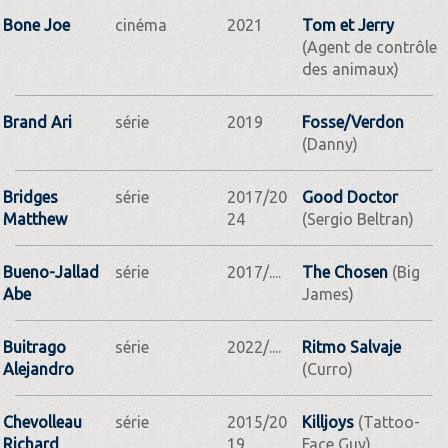
Bone Joe
cinéma
2021
Tom et Jerry
(Agent de contrôle
des animaux)
Brand Ari
série
2019
Fosse/Verdon
(Danny)
Bridges
série
2017/20
Good Doctor
Matthew
24
(Sergio Beltran)
Bueno-Jallad
série
2017/....
The Chosen
(Big
Abe
James)
Buitrago
série
2022/....
Ritmo Salvaje
Alejandro
(Curro)
Chevolleau
série
2015/20
Killjoys
(Tattoo-
Richard
19
Face Guy)