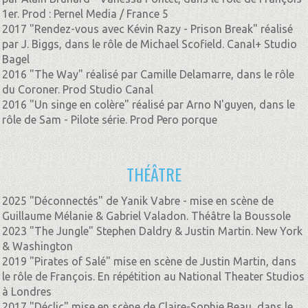
1er. Prod : Pernel Media / France 5
2017 "Rendez-vous avec Kévin Razy - Prison Break" réalisé
par J. Biggs, dans le rôle de Michael Scofield. Canal+ Studio
Bagel
2016 "The Way" réalisé par Camille Delamarre, dans le rôle
du Coroner. Prod Studio Canal
2016 "Un singe en colère" réalisé par Arno N'guyen, dans le
rôle de Sam - Pilote série. Prod Pero porque
THÉÂTRE
2025 "Déconnectés" de Yanik Vabre - mise en scène de
Guillaume Mélanie & Gabriel Valadon. Théâtre la Boussole
2023 "The Jungle" Stephen Daldry & Justin Martin. New York
& Washington
2019 "Pirates of Salé" mise en scène de Justin Martin, dans
le rôle de François. En répétition au National Theater Studios
à Londres
2017 "Déclic" mise en scène de Claire-Sophie Beau, dans le