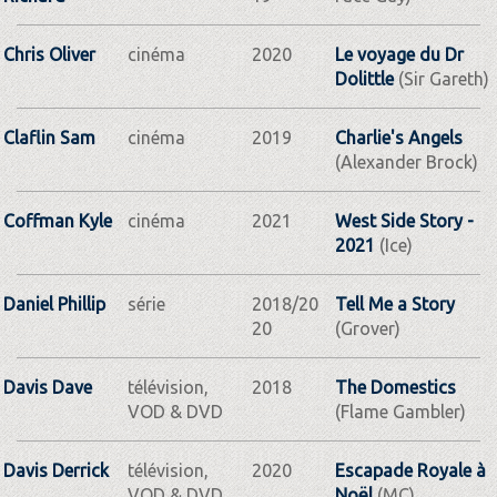
Chris Oliver
cinéma
2020
Le voyage du Dr
Dolittle
(Sir Gareth)
Claflin Sam
cinéma
2019
Charlie's Angels
(Alexander Brock)
Coffman Kyle
cinéma
2021
West Side Story -
2021
(Ice)
Daniel Phillip
série
2018/20
Tell Me a Story
20
(Grover)
Davis Dave
télévision,
2018
The Domestics
VOD & DVD
(Flame Gambler)
Davis Derrick
télévision,
2020
Escapade Royale à
VOD & DVD
Noël
(MC)