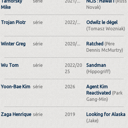
Tarnofsky
série
2021/....
NCIS : Hawai'i
(Russ
Mike
Novak)
Trojan Piotr
série
2022/....
Odwilz le dégel
(Tomasz Wozniak)
Winter Greg
série
2020/....
Ratched
(Père
Dennis McMurtry)
Wu Tom
série
2022/20
Sandman
25
(Hippogriff)
Yoon-Bae Kim
série
2026
Agent Kim
Reactivated
(Park
Gang-Min)
Zaga Henrique
série
2019
Looking for Alaska
(Jake)