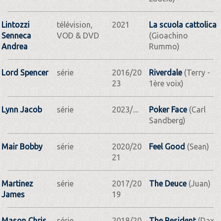
Lintozzi
télévision,
2021
La scuola cattolica
Senneca
VOD & DVD
(Gioachino
Andrea
Rummo)
Lord Spencer
série
2016/20
Riverdale
(Terry -
23
1ère voix)
Lynn Jacob
série
2023/....
Poker Face
(Carl
Sandberg)
Mair Bobby
série
2020/20
Feel Good
(Sean)
21
Martinez
série
2017/20
The Deuce
(Juan)
James
19
Mason Chris
série
2018/20
The Resident
(Dax