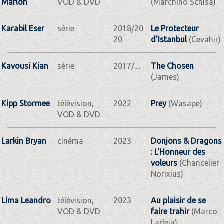
Marlon
VOD & DVD
(Marchino Schisa)
Karabil Eser
série
2018/20
Le Protecteur
20
d'Istanbul
(Cevahir)
Kavousi Kian
série
2017/....
The Chosen
(James)
Kipp Stormee
télévision,
2022
Prey
(Wasape)
VOD & DVD
Larkin Bryan
cinéma
2023
Donjons & Dragons
: L'Honneur des
voleurs
(Chancelier
Norixius)
Lima Leandro
télévision,
2023
Au plaisir de se
VOD & DVD
faire trahir
(Marco
Ladeia)