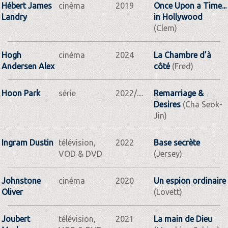
Hébert James
cinéma
2019
Once Upon a Time...
Landry
in Hollywood
(Clem)
Hogh
cinéma
2024
La Chambre d’à
Andersen Alex
côté
(Fred)
Hoon Park
série
2022/....
Remarriage &
Desires
(Cha Seok-
Jin)
Ingram Dustin
télévision,
2022
Base secrète
VOD & DVD
(Jersey)
Johnstone
cinéma
2020
Un espion ordinaire
Oliver
(Lovett)
Joubert
télévision,
2021
La main de Dieu