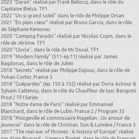
2023 "Daron" réalisé par Frank Bellocq, dans le rôle du
Capitaine Bielsa. TF1
2022 "Un si grand soleil" dans le rôle de Philippe Orsan
2021 "En plein cœur" réalisé par Bruno Garcia, dans le rôle
de Stéphane Kereonec
2020 "Camping Paradis" réalisé par Nicolas Copin, dans le
rôle de Jérôme. TF1
2020 "Gloria", dans le rôle de Mr Duval. TF1
2019 "Modern Family" (S11-ép.11) réalisé par James
Bagdonas, dans le rôle de Julien
2018 "Secrets" réalisé par Philippe Dajoux, dans le rôle de
Yohan Cortez. France 3
2018 "Guépardes" (ép. 150 à 152) réalisé par Doria Achour &
Sylvain Cattenoy, dans le rôle du Chauffeur de taxi. Bangumi
Prod / TF1Series
2018 "Notre dame de Paris" réalisé par Emmanuel
Blanchard, dans le rôle de Lubin. France 2 / Program 33
2018 "Mongeville et commissaire Magellan : Un amour de
jeunesse" dans le rôle de Christian. Son & Lumière / France 3
2017 "The real war of thrones : A history of Europe" réalisé
par Alain Brunard - Vanessa Pontet, dans le rôle de François