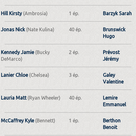
Hill Kirsty
(Ambrosia)
1 ép.
Barzyk Sarah
Jonas Nick
(Nate Kulina)
40 ép.
Brunswick
Hugo
Kennedy Jamie
(Bucky
2 ép.
Prévost
DeMarco)
Jérémy
Lanier Chloe
(Chelsea)
3 ép.
Galey
Valentine
Lauria Matt
(Ryan Wheeler)
40 ép.
Lemire
Emmanuel
McCaffrey Kyle
(Bennett)
1 ép.
Berthon
Benoit