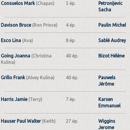
Consuelos Mark
(Chapas)
5 ép.
Petronijevic
Sacha
Davison Bruce
(Ron Prince)
4 ép.
Paulin Michel
Esco Lina
(Ava)
8 ép.
Sablé Audrey
Going Joanna
(Christina
40 ép.
Bizot Hélène
Kulina)
Grillo Frank
(Alvey Kulina)
40 ép.
Pauwels
Jérôme
Harris Jamie
(Terry)
7 ép.
Karsen
Emmanuel
Hauser Paul Walter
(Keith)
27 ép.
Wiggins
Jerome