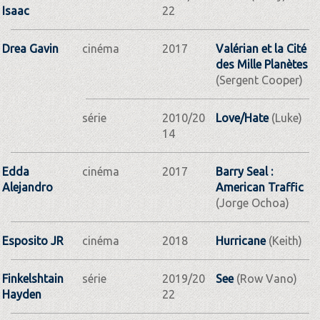
Isaac
22
Drea Gavin
cinéma
2017
Valérian et la Cité
des Mille Planètes
(Sergent Cooper)
série
2010/20
Love/Hate
(Luke)
14
Edda
cinéma
2017
Barry Seal :
Alejandro
American Traffic
(Jorge Ochoa)
Esposito JR
cinéma
2018
Hurricane
(Keith)
Finkelshtain
série
2019/20
See
(Row Vano)
Hayden
22