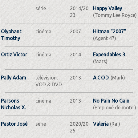
série
2014/20
Happy Valley
23
(Tommy Lee Royce)
Olyphant
cinéma
2007
Hitman "2007"
Timothy
(Agent 47)
Ortiz Victor
cinéma
2014
Expendables 3
(Mars)
Pally Adam
télévision,
2013
A.C.O.D.
(Mark)
VOD & DVD
Parsons
cinéma
2013
No Pain No Gain
Nicholas X.
(Employé de motel)
Pastor José
série
2020/20
Valeria
(Rai)
25