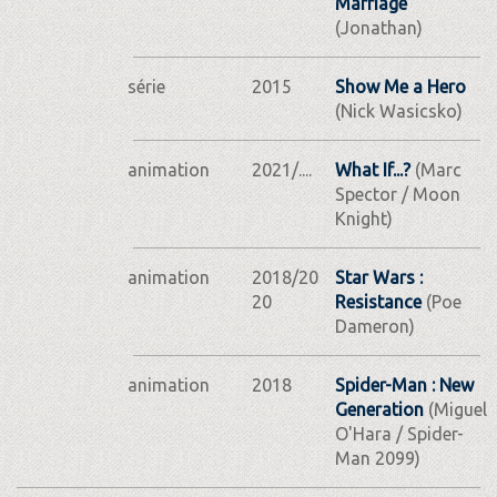
Marriage
(Jonathan)
série
2015
Show Me a Hero
(Nick Wasicsko)
animation
2021/....
What If...?
(Marc
Spector / Moon
Knight)
animation
2018/20
Star Wars :
20
Resistance
(Poe
Dameron)
animation
2018
Spider-Man : New
Generation
(Miguel
O'Hara / Spider-
Man 2099)