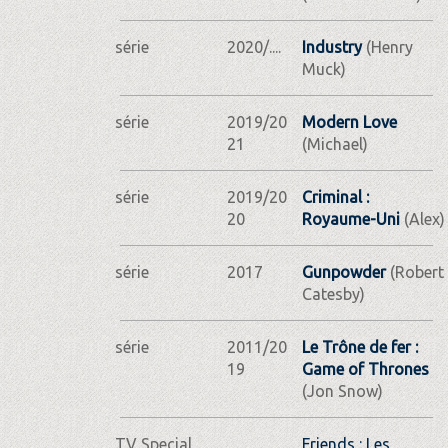
série
2020/....
Industry
(Henry
Muck)
série
2019/20
Modern Love
21
(Michael)
série
2019/20
Criminal :
20
Royaume-Uni
(Alex)
série
2017
Gunpowder
(Robert
Catesby)
série
2011/20
Le Trône de fer :
19
Game of Thrones
(Jon Snow)
TV Special
Friends : Les