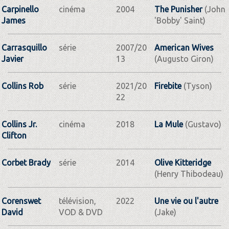
Carpinello
cinéma
2004
The Punisher
(John
James
'Bobby' Saint)
Carrasquillo
série
2007/20
American Wives
Javier
13
(Augusto Giron)
Collins Rob
série
2021/20
Firebite
(Tyson)
22
Collins Jr.
cinéma
2018
La Mule
(Gustavo)
Clifton
Corbet Brady
série
2014
Olive Kitteridge
(Henry Thibodeau)
Corenswet
télévision,
2022
Une vie ou l'autre
David
VOD & DVD
(Jake)