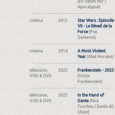
(En Sabah Nur /
Apocalypse)
cinéma
2015
Star Wars : Episode
VII - Le Réveil de la
Force
(Poe
Dameron)
cinéma
2014
A Most Violent
Year
(Abel Morales)
télévision,
2025
Frankenstein - 2025
VOD & DVD
(Victor
Frankenstein)
télévision,
2025
In the Hand of
VOD & DVD
Dante
(Nick
Tosches / Dante Ali
Ghieri)