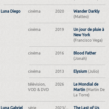
Luna Diego
cinéma
2020
Wander Darkly
(Matteo)
cinéma
2019
Un jour de pluie à
New York
(Francisco Vega)
cinéma
2016
Blood Father
(Jonah)
cinéma
2013
Elysium
(Julio)
télévision,
2026
Le Mondial de
VOD & DVD
Martin
(Martin De
La Torre)
Luna Gabriel
série
2023/....
The Last of Us