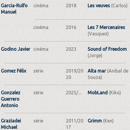
Garcia-Rulfo
cinéma
2018
Les veuves
(Carlos)
Manuel
cinéma
2016
Les 7 Mercenaires
(Vasquez)
Godino Javier
cinéma
2023
Sound of Freedom
(Jorge)
Gomez Félix
série
2019/20
Alta mar
(Anibal de
20
Souza)
Gonzalez
série
2025/....
MobLand
(Kiko)
Guerrero
Antonio
Graziadei
série
2011/20
Grimm
(Ken)
Michael
17