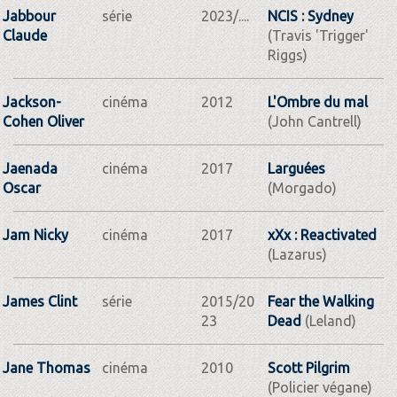
Jabbour
série
2023/....
NCIS : Sydney
Claude
(Travis 'Trigger'
Riggs)
Jackson-
cinéma
2012
L'Ombre du mal
Cohen Oliver
(John Cantrell)
Jaenada
cinéma
2017
Larguées
Oscar
(Morgado)
Jam Nicky
cinéma
2017
xXx : Reactivated
(Lazarus)
James Clint
série
2015/20
Fear the Walking
23
Dead
(Leland)
Jane Thomas
cinéma
2010
Scott Pilgrim
(Policier végane)