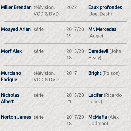
Miller Brendan
télévision,
2022
Eaux profondes
VOD & DVD
(Joel Dash)
Moayed Arian
série
2017/20
Mr. Mercedes
19
(Augie)
Morf Alex
série
2015/20
Daredevil
(John
18
Healy)
Murciano
télévision,
2017
Bright
(Poison)
Enrique
VOD & DVD
Nicholas
série
2015/20
Lucifer
(Ricardo
Albert
21
Lopez)
Norton James
série
2017/20
McMafia
(Alex
18
Godman)