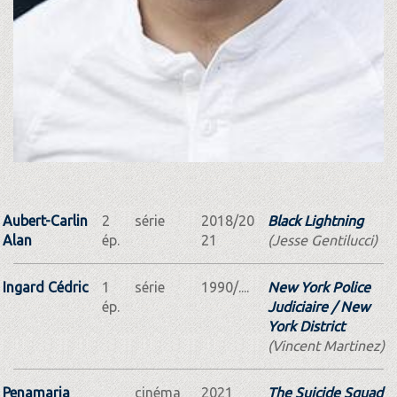
Aubert-Carlin
2
série
2018/20
Black Lightning
Alan
ép.
21
(Jesse Gentilucci)
Ingard Cédric
1
série
1990/....
New York Police
ép.
Judiciaire / New
York District
(Vincent Martinez)
Penamaria
cinéma
2021
The Suicide Squad